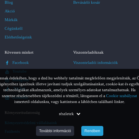
Blog
Bevásárló kosár
Akció
Márkák
Cégünkről
Elérhetőségeink
Kövessen minket
Viszonteladóknak
Facebook
Viszonteladói információk
Youtube
nnak érdekében, hogy a dnd.hu webhely tartalmát megfelelően megjelenítsük, az 
Instagram
igényeihez igazítsuk illetve javítani tudjuk szolgáltatásainkat, cookie-kat és egyé
TikTok
technológiákat alkalmazunk, amelyek személyes adatokat tartalmazhatnak. Ha
szeretne részletesebben tájékozódni a témáról, látogasson el a
Cookie szabályzat
LinkedIn
ismertető oldalunkra, vagy kattintson a láblécben található linkre.
Környezettudatosság
részletek
Környezetvédelmi vállalásaink
További információ
Rendben
Faültetés