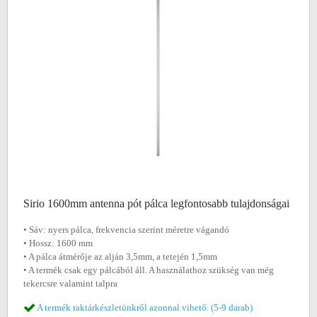
Sirio 1600mm antenna pót pálca legfontosabb tulajdonságai
• Sáv: nyers pálca, frekvencia szerint méretre vágandó
• Hossz: 1600 mm
• A pálca átmérője az alján 3,5mm, a tetején 1,5mm
• A termék csak egy pálcából áll. A használathoz szükség van még
tekercsre valamint talpra
A termék raktárkészletünkről azonnal vihető. (5-9 darab)