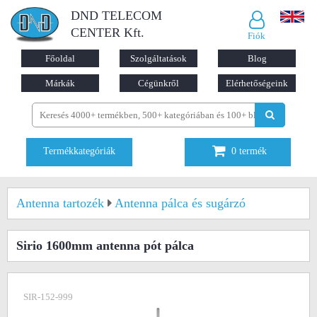
DND TELECOM
CENTER Kft.
Fiók
Főoldal
Szolgáltatások
Blog
Márkák
Cégünkről
Elérhetőségeink
Termékkategóriák
0
termék
Antenna tartozék
Antenna pálca és sugárzó
Sirio 1600mm antenna pót pálca
SIR-152-999