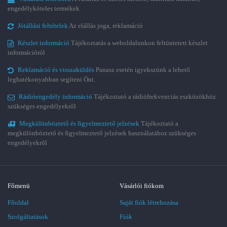
engedélyköteles termékek
Jótállási feltételek
Az elállás joga, reklamáció
Készlet információ
Tájékoztatás a weboldalunkon feltüntetett készlet
információról
Reklamáció és visszaküldés
Panasz esetén igyekszünk a lehető
leghatékonyabban segíteni Önt.
Rádióengedély információ
Tájékoztató a rádiófrekvenciás eszközökhöz
szükséges engedélyekről
Megkülönböztető és figyelmeztető jelzések
Tájékoztató a
megkülönböztető és figyelmeztető jelzések használatához szükséges
engedélyekről
Főmenü
Vásárlói fiókom
Főoldal
Saját fiók létrehozása
Szolgáltatások
Fiók