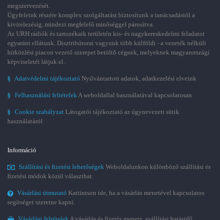
megszervezését.
Ügyfeleink részére komplex szolgáltatást biztosítunk a tanácsadástól a
kivitelezésig, mindezt megfelelő minőséggel párosítva.
Az URH rádiók és tartozékaik területén kis- és nagykereskedelmi feladatot
egyaránt ellátunk. Disztribútorai vagyunk több külföldi - a vezeték nélküli
hírközlési piacon vezető szerepet betöltő cégnek, melyeknek magyarországi
képviseletét látjuk el.
§
Adatvédelmi tájékoztató
Nyilvántartott adatok, adatkezelési elveink
§
Felhasználási feltételek
A weboldallal használatával kapcsolatosan
§
Cookie szabályzat
Látogatói tájékoztató az úgynevezett sütik
használatáról
Információ
Szállítási és fizetési lehetőségek
Weboldalunkon különböző szállítási és
fizetési módok közül választhat.
Vásárlási útmutató
Kattintson ide, ha a vásárlás menetével kapcsolatos
segítséget szeretne kapni.
Vásárlási feltételek
A vásárlás és fizetés menete, szállítási határidő,