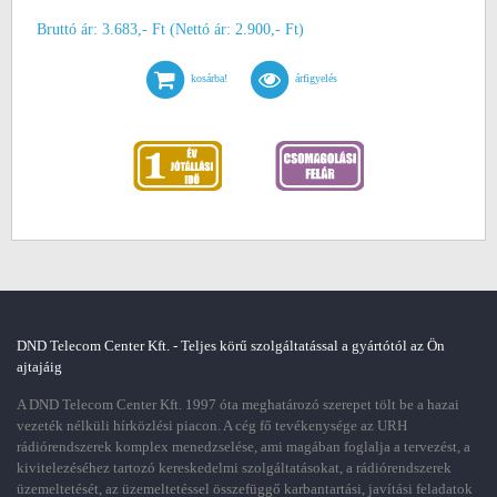
Bruttó ár: 3.683,- Ft (Nettó ár: 2.900,- Ft)
kosárba!
árfigyelés
DND Telecom Center Kft. - Teljes körű szolgáltatással a gyártótól az Ön
ajtajáig
A DND Telecom Center Kft. 1997 óta meghatározó szerepet tölt be a hazai
vezeték nélküli hírközlési piacon. A cég fő tevékenysége az URH
rádiórendszerek komplex menedzselése, ami magában foglalja a tervezést, a
kivitelezéséhez tartozó kereskedelmi szolgáltatásokat, a rádiórendszerek
üzemeltetését, az üzemeltetéssel összefüggő karbantartási, javítási feladatok