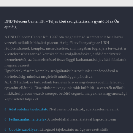
DND Telecom Center Kft. - Teljes körű szolgáltatással a gyártótól az Ön
ajtajáig
A DND Telecom Center Kft. 1997 óta meghatározó szerepet tölt be a hazai
vezeték nélküli hírközlési piacon. A cég fő tevékenysége az URH
rádiórendszerek komplex menedzselése, ami magában foglalja a tervezést, a
kivitelezéséhez tartozó kereskedelmi szolgáltatásokat, a rádiórendszerek
üzemeltetését, az üzemeltetéssel összefüggő karbantartási, javítási feladatok
megszervezését.
Ügyfeleink részére komplex szolgáltatást biztosítunk a tanácsadástól a
kivitelezésig, mindezt megfelelő minőséggel párosítva.
Az URH rádiók és tartozékaik területén kis- és nagykereskedelmi feladatot
egyaránt ellátunk. Disztribútorai vagyunk több külföldi - a vezeték nélküli
hírközlési piacon vezető szerepet betöltő cégnek, melyeknek magyarországi
képviseletét látjuk el.
§
Adatvédelmi tájékoztató
Nyilvántartott adatok, adatkezelési elveink
§
Felhasználási feltételek
A weboldallal használatával kapcsolatosan
§
Cookie szabályzat
Látogatói tájékoztató az úgynevezett sütik