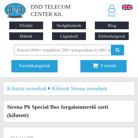
DND TELECOM
CENTER Kft.
Fiók
Főoldal
Szolgáltatások
Blog
Márkák
Cégünkről
Elérhetőségeink
Termékkategóriák
0
termék
Kifutott termékek
Kifutott Sirena termékek
Sirena P6 Special Box forgalomterelő szett
(kifutott)
SRA-137-999