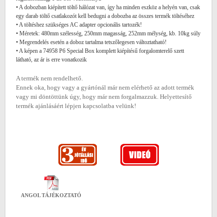
• A dobozban kiépített töltő hálózat van, így ha minden eszköz a helyén van, csak
egy darab töltő csatlakozót kell bedugni a dobozba az összes termék töltéséhez
• A töltéshez szükséges AC adapter opcionális tartozék!
• Méretek: 480mm szélesség, 250mm magasság, 252mm mélység, kb. 10kg súly
• Megrendelés esetén a doboz tartalma tetszőlegesen változtatható!
• A képen a 74958 P6 Special Box komplett kiépítésű forgalomterelő szett
látható, az ár is erre vonatkozik
A termék nem rendelhető.
Ennek oka, hogy vagy a gyártónál már nem elérhető az adott termék
vagy mi döntöttünk úgy, hogy már nem forgalmazzuk. Helyettesítő
termék ajánlásáért lépjen kapcsolatba velünk!
ANGOL TÁJÉKOZTATÓ