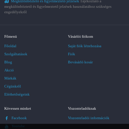
Megkülönböztető és figyelmeztető jelzések
Tájékoztató a
megkülönböztető és figyelmeztető jelzések használatához szükséges
engedélyekről
Főmenü
Vásárlói fiókom
Főoldal
Saját fiók létrehozása
Szolgáltatások
Fiók
Blog
Bevásárló kosár
Akció
Márkák
Cégünkről
Elérhetőségeink
Kövessen minket
Viszonteladóknak
Facebook
Viszonteladói információk
Youtube