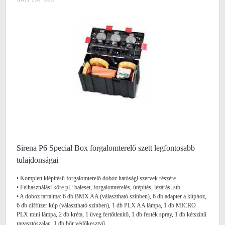
Sirena P6 Special Box forgalomterelő szett legfontosabb
tulajdonságai
• Komplett kiépítésű forgalomterelő doboz hatósági szervek részére
• Felhasználási köre pl.: baleset, forgalomterelés, útépítés, lezárás, stb.
• A doboz tartalma: 6 db BMX AA (választható színben), 6 db adapter a kúphoz,
6 db diffúzer kúp (választható színben), 1 db PLX AA lámpa, 1 db MICRO
PLX mini lámpa, 2 db kréta, 1 üveg fertőtlenítő, 1 db festék spray, 1 db kétszínű
ragasztószalag, 1 db bőr védőkesztyű