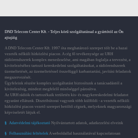
DND Telecom Center Kft. - Teljes körű szolgáltatással a gyártótól az Ön
ajtajáig
A DND Telecom Center Kft. 1997 óta meghatározó szerepet tölt be a hazai
vezeték nélküli hírközlési piacon. A cég fő tevékenysége az URH
rádiórendszerek komplex menedzselése, ami magában foglalja a tervezést, a
kivitelezéséhez tartozó kereskedelmi szolgáltatásokat, a rádiórendszerek
üzemeltetését, az üzemeltetéssel összefüggő karbantartási, javítási feladatok
megszervezését.
Ügyfeleink részére komplex szolgáltatást biztosítunk a tanácsadástól a
kivitelezésig, mindezt megfelelő minőséggel párosítva.
Az URH rádiók és tartozékaik területén kis- és nagykereskedelmi feladatot
egyaránt ellátunk. Disztribútorai vagyunk több külföldi - a vezeték nélküli
hírközlési piacon vezető szerepet betöltő cégnek, melyeknek magyarországi
képviseletét látjuk el.
§
Adatvédelmi tájékoztató
Nyilvántartott adatok, adatkezelési elveink
§
Felhasználási feltételek
A weboldallal használatával kapcsolatosan