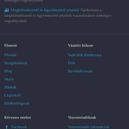
szükséges engedélyekről
Megkülönböztető és figyelmeztető jelzések
Tájékoztató a
megkülönböztető és figyelmeztető jelzések használatához szükséges
engedélyekről
Főmenü
Vásárlói fiókom
Főoldal
Saját fiók létrehozása
Szolgáltatások
Fiók
Blog
Bevásárló kosár
Akció
Márkák
Cégünkről
Elérhetőségeink
Kövessen minket
Viszonteladóknak
Facebook
Viszonteladói információk