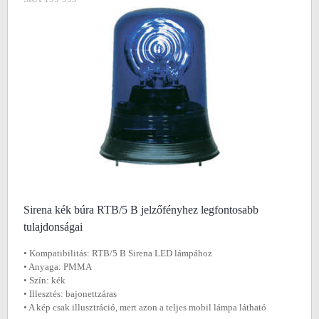
Sirena kék búra RTB/5 B jelzőfényhez legfontosabb
tulajdonságai
• Kompatibilitás: RTB/5 B Sirena LED lámpához
• Anyaga: PMMA
• Szín: kék
• Illesztés: bajonettzáras
• A kép csak illusztráció, mert azon a teljes mobil lámpa látható