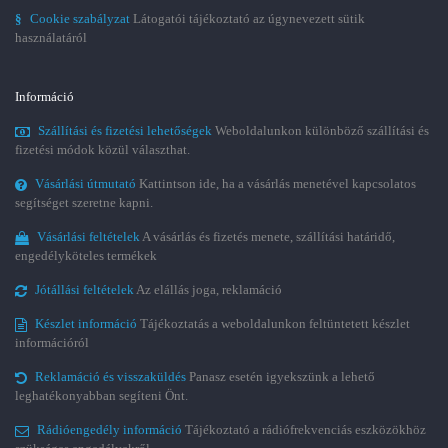
§
Cookie szabályzat
Látogatói tájékoztató az úgynevezett sütik
használatáról
Információ
Szállítási és fizetési lehetőségek
Weboldalunkon különböző szállítási és
fizetési módok közül választhat.
Vásárlási útmutató
Kattintson ide, ha a vásárlás menetével kapcsolatos
segítséget szeretne kapni.
Vásárlási feltételek
A vásárlás és fizetés menete, szállítási határidő,
engedélyköteles termékek
Jótállási feltételek
Az elállás joga, reklamáció
Készlet információ
Tájékoztatás a weboldalunkon feltüntetett készlet
információról
Reklamáció és visszaküldés
Panasz esetén igyekszünk a lehető
leghatékonyabban segíteni Önt.
Rádióengedély információ
Tájékoztató a rádiófrekvenciás eszközökhöz