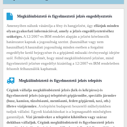
Megkülönböztető és figyelmeztető jelzés engedélyeztetés
Amennyiben nálunk vásárolja a fény és hangjelzést, úgy
ellátjuk minden
olyan gyakorlati információval, amely a jelzés engedélyeztetéséhez
szükséges.
A 12/2007-es IRM rendelet alapján a jelzést kérelmezők
határozatot kapnak a jogosultság szerint. (használhat vagy nem
használhat) A használati jogosultság minden esetben a forgalmi
engedélybe kerül bejegyzésre és a gépjármű műszaki érvényességi idejére
szól. Felhívjuk figyelmét, hogy mind megkülönböztető jelzésre, mind
figyelmeztető jelzésre engedélyt kizárólag a 12/2007-es IRM rendeletben
felsorolt felhasználók kaphatnak.
Megkülönböztető és figyelmeztető jelzés telepítés
Cégünk vállalja megkülönböztető jelzés (kék és kék/piros) és
figyelmeztető jelzés (sárga) telepítését gépjárműbe, speciális járműre
(busz, kamion, tűzoltóautó, mentőautó, fedett gépjármű, taxi, stb.)
illetve vízijárműre.
A telepítést budapesti beszerelő műhelyünkben
tudjuk vállalni. Egyedi kialakításokat is a legmagasabb minőségben
garantáljuk.
Vízi járművekre a telepítést kikötőben vagy száraz
dokkban vállaljuk. Cégünk megkülönböztető és figyelmeztető jelzés