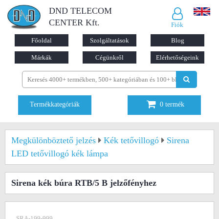
DND TELECOM
CENTER Kft.
Fiók
Főoldal
Szolgáltatások
Blog
Márkák
Cégünkről
Elérhetőségeink
Termékkategóriák
0
termék
Megkülönböztető jelzés
Kék tetővillogó
Sirena
LED tetővillogó kék lámpa
Sirena kék búra RTB/5 B jelzőfényhez
SRA-199-999