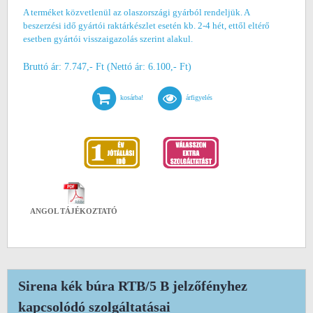
A terméket közvetlenül az olaszországi gyárból rendeljük. A
beszerzési idő gyártói raktárkészlet esetén kb. 2-4 hét, ettől eltérő
esetben gyártói visszaigazolás szerint alakul.
Bruttó ár: 7.747,- Ft (Nettó ár: 6.100,- Ft)
kosárba!
árfigyelés
ANGOL TÁJÉKOZTATÓ
Sirena kék búra RTB/5 B jelzőfényhez
kapcsolódó szolgáltatásai