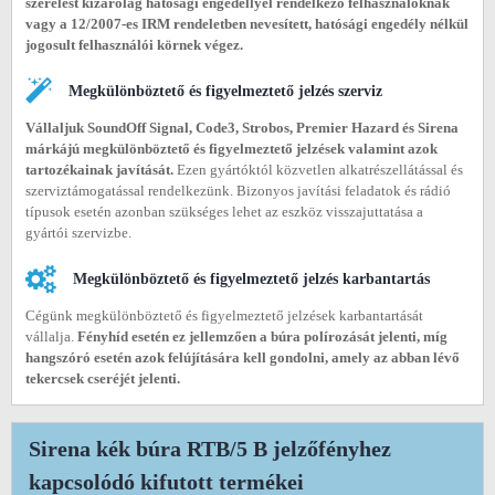
szerelést kizárólag hatósági engedéllyel rendelkező felhasználóknak
vagy a 12/2007-es IRM rendeletben nevesített, hatósági engedély nélkül
jogosult felhasználói körnek végez.
Megkülönböztető és figyelmeztető jelzés szerviz
Vállaljuk SoundOff Signal, Code3, Strobos, Premier Hazard és Sirena
márkájú megkülönböztető és figyelmeztető jelzések valamint azok
tartozékainak javítását.
Ezen gyártóktól közvetlen alkatrészellátással és
szerviztámogatással rendelkezünk. Bizonyos javítási feladatok és rádió
típusok esetén azonban szükséges lehet az eszköz visszajuttatása a
gyártói szervizbe.
Megkülönböztető és figyelmeztető jelzés karbantartás
Cégünk megkülönböztető és figyelmeztető jelzések karbantartását
vállalja.
Fényhíd esetén ez jellemzően a búra polírozását jelenti, míg
hangszóró esetén azok felújítására kell gondolni, amely az abban lévő
tekercsek cseréjét jelenti.
Sirena kék búra RTB/5 B jelzőfényhez
kapcsolódó kifutott termékei