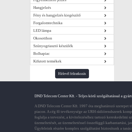
Hangjelzés
Fény és hangjelzés kiegészítő
Forgalomtechnika
LED lámpa
Okosotthon
Szúnyogriasztó készülék
Bolhapiac
Kifutott termékek
Hírlevél feliratkozás
DND Telecom Center Kft. - Teljes körű szolgáltatással a gyárt
A DND Telecom Center Kft. 1997 óta meghatározó szerepet töl
piacon. A cég fő tevékenysége az URH rádiórendszerek kom
foglalja a tervezést, a kivitelezéséhez tartozó kereskedelmi s
üzemeltetését, az üzemeltetéssel összefüggő karbantartási, ja
Ügyfeleink részére komplex szolgáltatást biztosítunk a tanác