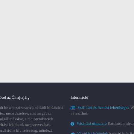
ótól az Ön ajtajáig
Információ
t be a hazai vezeték nélküli hírközlési
Szállítási és fizetési lehetőségek
We
plex menedzselése, ami magában
választhat.
zolgáltatásokat, a rádiórendszerek
Vásárlási útmutató
Kattintson ide, 
vítási feladatok megszervezését.
sadástól a kivitelezésig, mindezt
Vásárlási feltételek
A vásárlás és fi