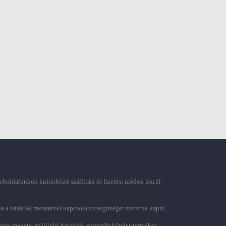
boldalunkon különböző szállítási és fizetési módok közül
ha a vásárlás menetével kapcsolatos segítséget szeretne kapni.
zetés menete, szállítási határidő, engedélyköteles termékek