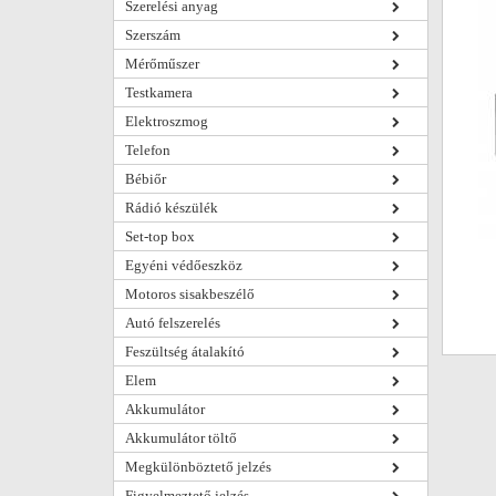
Szerelési anyag
Szerszám
Mérőműszer
Testkamera
Elektroszmog
Telefon
Bébiőr
Rádió készülék
Set-top box
Egyéni védőeszköz
Motoros sisakbeszélő
Autó felszerelés
Feszültség átalakító
Elem
Akkumulátor
Akkumulátor töltő
Megkülönböztető jelzés
Figyelmeztető jelzés