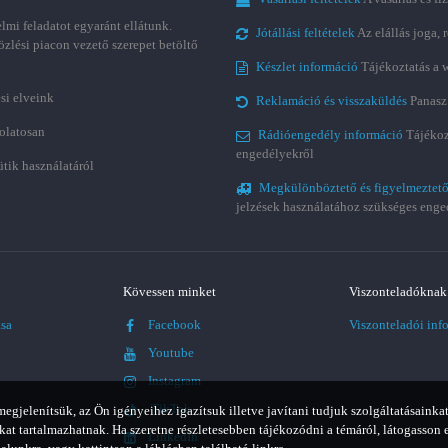
lmi feladatot egyaránt ellátunk.
Jótállási feltételek
Az elállás joga,
özlési piacon vezető szerepet betöltő
Készlet információ
Tájékoztatás a 
si elveink
Reklamáció és visszaküldés
Panasz
olatosan
Rádióengedély információ
Tájékoz
engedélyekről
ütik használatáról
Megkülönböztető és figyelmeztető
jelzések használatához szükséges enge
Kövessen minket
Viszonteladóknak
ása
Facebook
Viszonteladói inf
Youtube
Instagram
TikTok
jelenítsük, az Ön igényeihez igazítsuk illetve javítani tudjuk szolgáltatásainkat
t tartalmazhatnak. Ha szeretne részletesebben tájékozódni a témáról, látogasson 
LinkedIn