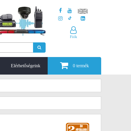
Fiók
Elérhetőségeink
0
termék