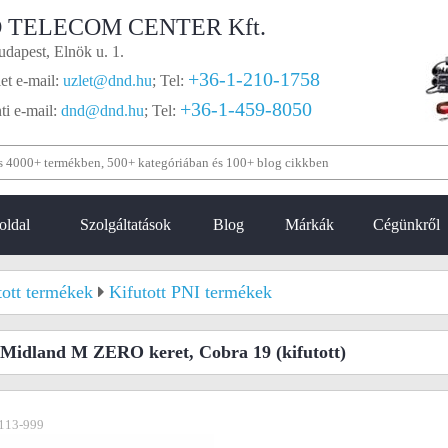
 TELECOM CENTER Kft.
dapest, Elnök u. 1.
+36-1-210-1758
et e-mail:
uzlet@dnd.hu
;
Tel:
+36-1-459-8050
i e-mail:
dnd@dnd.hu
;
Tel:
oldal
Szolgáltatások
Blog
Márkák
Cégünkről
tott termékek
Kifutott PNI termékek
 Midland M ZERO keret, Cobra 19
(kifutott)
113-999