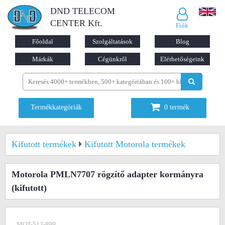
DND TELECOM
CENTER Kft.
Fiók
Főoldal
Szolgáltatások
Blog
Márkák
Cégünkről
Elérhetőségeink
Termékkategóriák
0
termék
Kifutott termékek
Kifutott Motorola termékek
Motorola PMLN7707 rögzítő adapter kormányra
(kifutott)
MOT-513-999