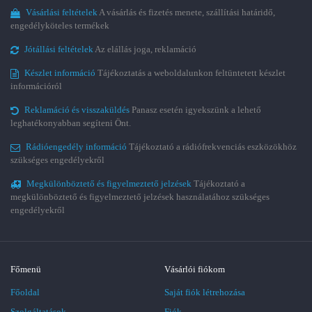
Vásárlási feltételek
A vásárlás és fizetés menete, szállítási határidő,
engedélyköteles termékek
Jótállási feltételek
Az elállás joga, reklamáció
Készlet információ
Tájékoztatás a weboldalunkon feltüntetett készlet
információról
Reklamáció és visszaküldés
Panasz esetén igyekszünk a lehető
leghatékonyabban segíteni Önt.
Rádióengedély információ
Tájékoztató a rádiófrekvenciás eszközökhöz
szükséges engedélyekről
Megkülönböztető és figyelmeztető jelzések
Tájékoztató a
megkülönböztető és figyelmeztető jelzések használatához szükséges
engedélyekről
Főmenü
Vásárlói fiókom
Főoldal
Saját fiók létrehozása
Szolgáltatások
Fiók