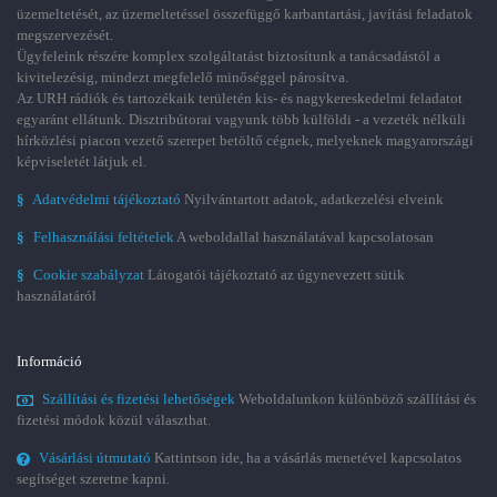
üzemeltetését, az üzemeltetéssel összefüggő karbantartási, javítási feladatok
megszervezését.
Ügyfeleink részére komplex szolgáltatást biztosítunk a tanácsadástól a
kivitelezésig, mindezt megfelelő minőséggel párosítva.
Az URH rádiók és tartozékaik területén kis- és nagykereskedelmi feladatot
egyaránt ellátunk. Disztribútorai vagyunk több külföldi - a vezeték nélküli
hírközlési piacon vezető szerepet betöltő cégnek, melyeknek magyarországi
képviseletét látjuk el.
§
Adatvédelmi tájékoztató
Nyilvántartott adatok, adatkezelési elveink
§
Felhasználási feltételek
A weboldallal használatával kapcsolatosan
§
Cookie szabályzat
Látogatói tájékoztató az úgynevezett sütik
használatáról
Információ
Szállítási és fizetési lehetőségek
Weboldalunkon különböző szállítási és
fizetési módok közül választhat.
Vásárlási útmutató
Kattintson ide, ha a vásárlás menetével kapcsolatos
segítséget szeretne kapni.