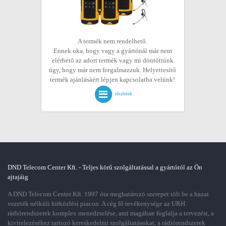
A termék nem rendelhető.
Ennek oka, hogy vagy a gyártónál már nem
elérhető az adott termék vagy mi döntöttünk
úgy, hogy már nem forgalmazzuk. Helyettesítő
termék ajánlásáért lépjen kapcsolatba velünk!
részletek
DND Telecom Center Kft. - Teljes körű szolgáltatással a gyártótól az Ön
ajtajáig
A DND Telecom Center Kft. 1997 óta meghatározó szerepet tölt be a hazai
vezeték nélküli hírközlési piacon. A cég fő tevékenysége az URH
rádiórendszerek komplex menedzselése, ami magában foglalja a tervezést, a
kivitelezéséhez tartozó kereskedelmi szolgáltatásokat, a rádiórendszerek