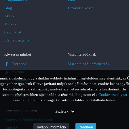
Blog
Bevásárló kosár
Akció
Márkák
Cégünkről
Elérhetőségeink
Kövessen minket
Viszonteladóknak
Facebook
Viszonteladói információk
Youtube
nnak érdekében, hogy a dnd.hu webhely tartalmát megfelelően megjelenítsük, az 
Instagram
igényeihez igazítsuk illetve javítani tudjuk szolgáltatásainkat, cookie-kat és egyé
TikTok
technológiákat alkalmazunk, amelyek személyes adatokat tartalmazhatnak. Ha
szeretne részletesebben tájékozódni a témáról, látogasson el a
Cookie szabályzat
LinkedIn
ismertető oldalunkra, vagy kattintson a láblécben található linkre.
Környezettudatosság
részletek
Környezetvédelmi vállalásaink
További információ
Rendben
Faültetés