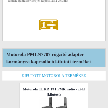
termék ajánlásáért lépjen kapcsolatba velünk!
Motorola PMLN7707 rögzítő adapter
kormányra kapcsolódó kifutott termékei
KIFUTOTT MOTOROLA TERMÉKEK
Motorola TLKR T41 PMR rádió - zöld
(kifutott)