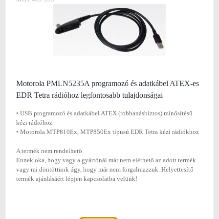
Motorola PMLN5235A programozó és adatkábel ATEX-es
EDR Tetra rádióhoz legfontosabb tulajdonságai
• USB programozó és adatkábel ATEX (robbanásbiztos) minősítésű
kézi rádióhoz
• Motorola MTP810Ex, MTP850Ex típusú EDR Tetra kézi rádiókhoz
A termék nem rendelhető.
Ennek oka, hogy vagy a gyártónál már nem elérhető az adott termék
vagy mi döntöttünk úgy, hogy már nem forgalmazzuk. Helyettesítő
termék ajánlásáért lépjen kapcsolatba velünk!