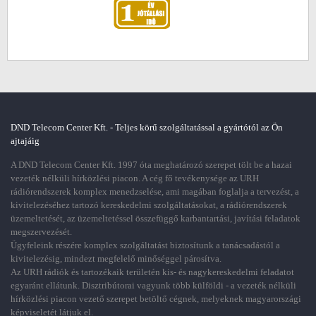
DND Telecom Center Kft. - Teljes körű szolgáltatással a gyártótól az Ön
ajtajáig
A DND Telecom Center Kft. 1997 óta meghatározó szerepet tölt be a hazai
vezeték nélküli hírközlési piacon. A cég fő tevékenysége az URH
rádiórendszerek komplex menedzselése, ami magában foglalja a tervezést, a
kivitelezéséhez tartozó kereskedelmi szolgáltatásokat, a rádiórendszerek
üzemeltetését, az üzemeltetéssel összefüggő karbantartási, javítási feladatok
megszervezését.
Ügyfeleink részére komplex szolgáltatást biztosítunk a tanácsadástól a
kivitelezésig, mindezt megfelelő minőséggel párosítva.
Az URH rádiók és tartozékaik területén kis- és nagykereskedelmi feladatot
egyaránt ellátunk. Disztribútorai vagyunk több külföldi - a vezeték nélküli
hírközlési piacon vezető szerepet betöltő cégnek, melyeknek magyarországi
képviseletét látjuk el.