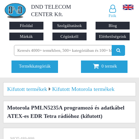
DND TELECOM
CENTER Kft.
Fiók
Főoldal
Szolgáltatások
Blog
Márkák
Cégünkről
Elérhetőségeink
Termékkategóriák
0
termék
Kifutott termékek
Kifutott Motorola termékek
Motorola PMLN5235A programozó és adatkábel
ATEX-es EDR Tetra rádióhoz
(kifutott)
MOT-489-999