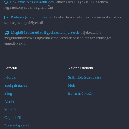
Reklamáció és visszaküldés
Panasz esetén igyekszünk a lehető
leghatékonyabban segíteni Önt.
Rádióengedély információ
Tájékoztató a rádiófrekvenciás eszközökhöz
szükséges engedélyekről
Megkülönböztető és figyelmeztető jelzések
Tájékoztató a
megkülönböztető és figyelmeztető jelzések használatához szükséges
engedélyekről
Főmenü
Vásárlói fiókom
Főoldal
Saját fiók létrehozása
Szolgáltatások
Fiók
Blog
Bevásárló kosár
Akció
Márkák
Cégünkről
Elérhetőségeink