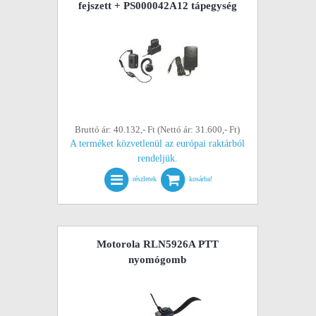
fejszett + PS000042A12 tápegység
Bruttó ár: 40.132,- Ft (Nettó ár: 31.600,- Ft)
A terméket közvetlenül az európai raktárból
rendeljük.
részletek
kosárba!
Motorola RLN5926A PTT
nyomógomb