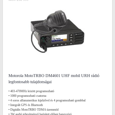
Motorola MotoTRBO DM4601 UHF mobil URH rádió
legfontosabb tulajdonságai
• 403-470MHz között programozható
• 1000 programozható csatorna
• 4 soros alfanumerikus kijelzővel és 4 programozható gombbal
• Integrált GPS és Bluetooth
• Digitális MotoTRBO TDMA üzemmód
• 3W audió teljesítményű beépített előlapi hangszóró