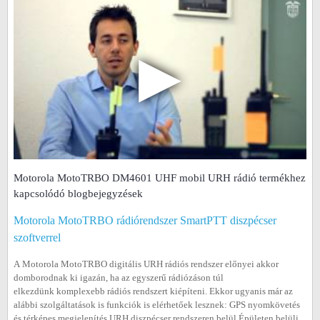
▶
Motorola MotoTRBO DM4601 UHF mobil URH rádió termékhez
kapcsolódó blogbejegyzések
Motorola MotoTRBO rádiórendszer SmartPTT diszpécser
szoftverrel
A Motorola MotoTRBO digitális URH rádiós rendszer előnyei akkor
domborodnak ki igazán, ha az egyszerű rádiózáson túl
elkezdünk komplexebb rádiós rendszert kiépíteni. Ekkor ugyanis már az
alábbi szolgáltatások is funkciók is elérhetőek lesznek: GPS nyomkövetés
és térképes megjelenítés URH diszpécser rendszeren belül Épületen belüli