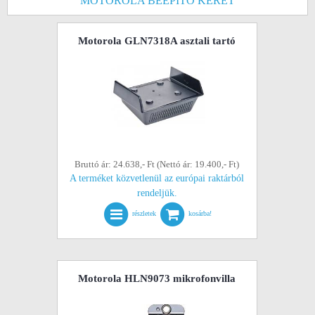
MOTOROLA BEÉPÍTŐ KERET
Motorola GLN7318A asztali tartó
Bruttó ár: 24.638,- Ft (Nettó ár: 19.400,- Ft)
A terméket közvetlenül az európai raktárból
rendeljük.
részletek
kosárba!
Motorola HLN9073 mikrofonvilla