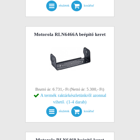
részletek
kosárba!
Motorola RLN6466A beépítő keret
Bruttó ár: 6.731,- Ft (Nettó ár: 5.300,- Ft)
A termék raktárkészletünkről azonnal
vihető. (1-4 darab)
részletek
kosárba!
Motorola RLN6469 beépítő keret