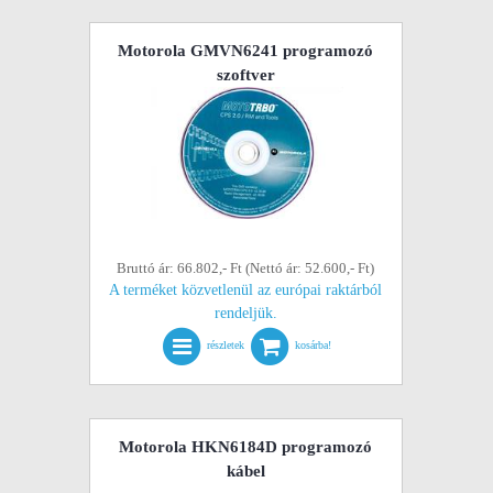
Motorola GMVN6241 programozó
szoftver
Bruttó ár: 66.802,- Ft (Nettó ár: 52.600,- Ft)
A terméket közvetlenül az európai raktárból
rendeljük.
részletek
kosárba!
Motorola HKN6184D programozó
kábel