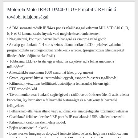
Motorola MotoTRBO DM4601 UHF mobil URH rádió
további tulajdonságai
• A DM sorozatú rádiók IP 54-es por és vízállósággal valamint MIL STD 810 C, D,
E, F és G katonai szabványnak való megfeleléssel rendelkeznek.
• Nagyméretű, könnyen használható hangerő és csatorna váltó gomb
• Az alap gombokon túl 4 soros színes alfanumerikus LCD kijelzővel valamint 4
programozható nyomógombbal rendelkezik a rádió. (programozási lehetőségeket
illetően érdeklődjön az eladónál.)
• Többszínű LED-ek tiszta, egyértelmű visszajelzést ad a felhasználónak a
működésről.
• A készülékbe maximum 1000 csatornát lehet programozni
• Gyors, egyszerű hívási üzemmódok: egyedi, csoport és összes tagállomás
• Kifinomult vészhívás beállítások biztosítják a felhasználó biztonságát
• PTT azonosító kód
• Távoli monitorozás funkció segítségével a rádiót távolról észrevétlenül adásra lehet
kapcsolni, így biztosítva a felhasználó biztonságát és a hatékony felhasználó
felügyeletet.
• Felhasználó által választható vagy automatikus analóg/digitális üzemmód választás
• Csatlakozó felületen levehető RF port és IP csatlakozás USB kábelen keresztül
• Kifinomult csatornaszkennelési módok
• Fejlett adatátviteli funkciók
• Lone worker (magányos dolgozó) funkció lehetővé teszi, hogy ha a rádióhoz nem