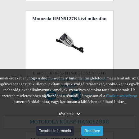
Motorola RMN5127B kézi mikrofon
Bruttó ár: 67.945,- Ft (Nettó ár: 53.500,- Ft)
nnak érdekében, hogy a dnd.hu webhely tartalmát megfelelően megjelenítsük, az 
A terméket közvetlenül az európai raktárból
igényeihez igazítsuk illetve javítani tudjuk szolgáltatásainkat, cookie-kat és egyé
rendeljük.
technológiákat alkalmazunk, amelyek személyes adatokat tartalmazhatnak. Ha
részletek
kosárba!
szeretne részletesebben tájékozódni a témáról, látogasson el a
Cookie szabályzat
ismertető oldalunkra, vagy kattintson a láblécben található linkre.
részletek
MOTOROLA KÜLSŐ HANGSZÓRÓ
További információ
Rendben