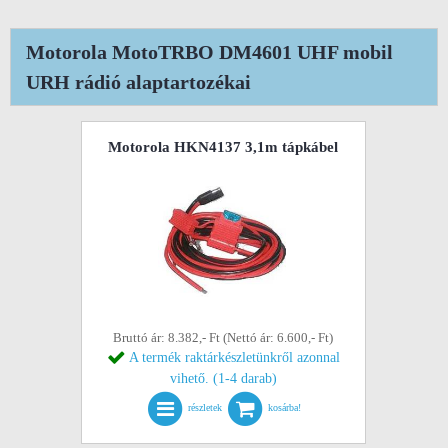
Motorola MotoTRBO DM4601 UHF mobil
URH rádió alaptartozékai
Motorola HKN4137 3,1m tápkábel
Bruttó ár: 8.382,- Ft (Nettó ár: 6.600,- Ft)
A termék raktárkészletünkről azonnal
vihető. (1-4 darab)
részletek
kosárba!