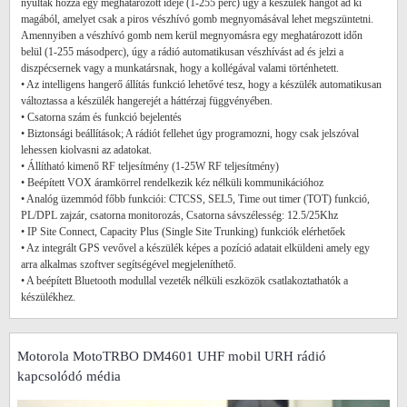
nyúltak hozzá egy meghatározott ideje (1-255 perc) úgy a készülék hangot ad ki
magából, amelyet csak a piros vészhívó gomb megnyomásával lehet megszüntetni.
Amennyiben a vészhívó gomb nem kerül megnyomásra egy meghatározott időn
belül (1-255 másodperc), úgy a rádió automatikusan vészhívást ad és jelzi a
diszpécsernek vagy a munkatársnak, hogy a kollégával valami történhetett.
• Az intelligens hangerő állítás funkció lehetővé tesz, hogy a készülék automatikusan
változtassa a készülék hangerejét a háttérzaj függvényében.
• Csatorna szám és funkció bejelentés
• Biztonsági beállítások; A rádiót fellehet úgy programozni, hogy csak jelszóval
lehessen kiolvasni az adatokat.
• Állítható kimenő RF teljesítmény (1-25W RF teljesítmény)
• Beépített VOX áramkörrel rendelkezik kéz nélküli kommunikációhoz
• Analóg üzemmód főbb funkciói: CTCSS, SEL5, Time out timer (TOT) funkció,
PL/DPL zajzár, csatorna monitorozás, Csatorna sávszélesség: 12.5/25Khz
• IP Site Connect, Capacity Plus (Single Site Trunking) funkciók elérhetőek
• Az integrált GPS vevővel a készülék képes a pozíció adatait elküldeni amely egy
arra alkalmas szoftver segítségével megjeleníthető.
• A beépített Bluetooth modullal vezeték nélküli eszközök csatlakoztathatók a
készülékhez.
Motorola MotoTRBO DM4601 UHF mobil URH rádió
kapcsolódó média