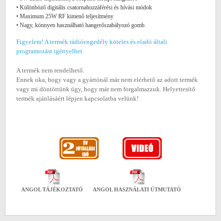
• Különböző digitális csatornahozzáférési és hívási módok
• Maximum 25W RF kimenő teljesítmény
• Nagy, könnyen használható hangerőszabályozó gomb
Figyelem! A termék rádióengedély köteles és eladó általi
programozást igényelhet.
A termék nem rendelhető.
Ennek oka, hogy vagy a gyártónál már nem elérhető az adott termék
vagy mi döntöttünk úgy, hogy már nem forgalmazzuk. Helyettesítő
termék ajánlásáért lépjen kapcsolatba velünk!
ANGOL TÁJÉKOZTATÓ
ANGOL HASZNÁLATI ÚTMUTATÓ