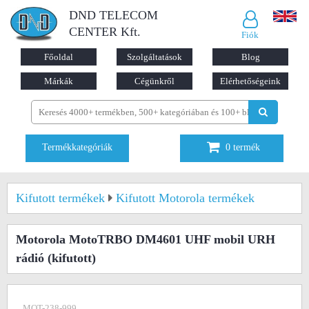
DND TELECOM
CENTER Kft.
Fiók
Főoldal
Szolgáltatások
Blog
Márkák
Cégünkről
Elérhetőségeink
Termékkategóriák
0
termék
Kifutott termékek
Kifutott Motorola termékek
Motorola MotoTRBO DM4601 UHF mobil URH
rádió
(kifutott)
MOT-238-999