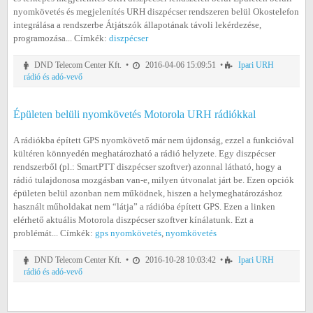
nyomkövetés és megjelenítés URH diszpécser rendszeren belül Okostelefon
integrálása a rendszerbe Átjátszók állapotának távoli lekérdezése,
programozása... Címkék:
diszpécser
DND Telecom Center Kft. •
2016-04-06 15:09:51 •
Ipari URH
rádió és adó-vevő
Épületen belüli nyomkövetés Motorola URH rádiókkal
A rádiókba épített GPS nyomkövető már nem újdonság, ezzel a funkcióval
kültéren könnyedén meghatározható a rádió helyzete. Egy diszpécser
rendszerből (pl.: SmartPTT diszpécser szoftver) azonnal látható, hogy a
rádió tulajdonosa mozgásban van-e, milyen útvonalat járt be. Ezen opciók
épületen belül azonban nem működnek, hiszen a helymeghatározáshoz
használt műholdakat nem “látja” a rádióba épített GPS. Ezen a linken
elérhető aktuális Motorola diszpécser szoftver kínálatunk. Ezt a
problémát... Címkék:
gps nyomkövetés
,
nyomkövetés
DND Telecom Center Kft. •
2016-10-28 10:03:42 •
Ipari URH
rádió és adó-vevő