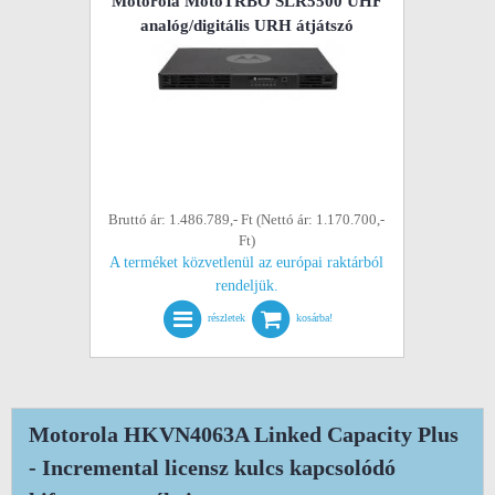
Motorola MotoTRBO SLR5500 UHF
analóg/digitális URH átjátszó
Bruttó ár: 1.486.789,- Ft (Nettó ár: 1.170.700,-
Ft)
A terméket közvetlenül az európai raktárból
rendeljük.
részletek
kosárba!
Motorola HKVN4063A Linked Capacity Plus
- Incremental licensz kulcs kapcsolódó