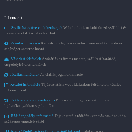
használatáról
Információ
Szállítási és fizetési lehetőségek
Weboldalunkon különböző szállítási és
fizetési módok közül választhat.
Vásárlási útmutató
Kattintson ide, ha a vásárlás menetével kapcsolatos
segítséget szeretne kapni.
Vásárlási feltételek
A vásárlás és fizetés menete, szállítási határidő,
engedélyköteles termékek
Jótállási feltételek
Az elállás joga, reklamáció
Készlet információ
Tájékoztatás a weboldalunkon feltüntetett készlet
információról
Reklamáció és visszaküldés
Panasz esetén igyekszünk a lehető
leghatékonyabban segíteni Önt.
Rádióengedély információ
Tájékoztató a rádiófrekvenciás eszközökhöz
szükséges engedélyekről
Megkülönböztető és figyelmeztető jelzések
Tájékoztató a