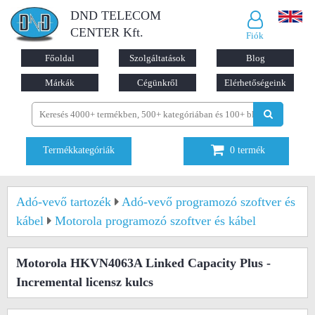
DND TELECOM
CENTER Kft.
Fiók
Főoldal
Szolgáltatások
Blog
Márkák
Cégünkről
Elérhetőségeink
Termékkategóriák
0
termék
Adó-vevő tartozék
Adó-vevő programozó szoftver és
kábel
Motorola programozó szoftver és kábel
Motorola HKVN4063A Linked Capacity Plus -
Incremental licensz kulcs