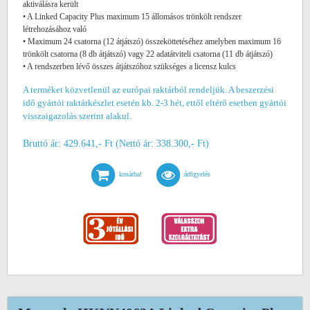
aktiválásra került
• A Linked Capacity Plus maximum 15 állomásos trönkölt rendszer
létrehozásához való
• Maximum 24 csatorna (12 átjátszó) összeköttetéséhez amelyben maximum 16
trönkölt csatorna (8 db átjátszó) vagy 22 adatátviteli csatorna (11 db átjátszó)
• A rendszerben lévő összes átjátszóhoz szükséges a licensz kulcs
A terméket közvetlenül az európai raktárból rendeljük. A beszerzési
idő gyártói raktárkészlet esetén kb. 2-3 hét, ettől eltérő esetben gyártói
visszaigazolás szerint alakul.
Bruttó ár: 429.641,- Ft (Nettó ár: 338.300,- Ft)
kosárba!
árfigyelés