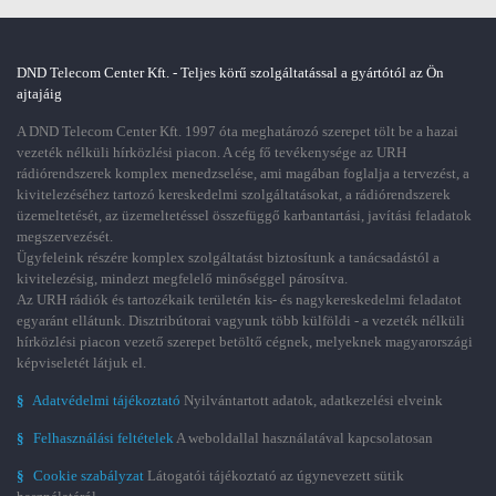
DND Telecom Center Kft. - Teljes körű szolgáltatással a gyártótól az Ön
ajtajáig
A DND Telecom Center Kft. 1997 óta meghatározó szerepet tölt be a hazai
vezeték nélküli hírközlési piacon. A cég fő tevékenysége az URH
rádiórendszerek komplex menedzselése, ami magában foglalja a tervezést, a
kivitelezéséhez tartozó kereskedelmi szolgáltatásokat, a rádiórendszerek
üzemeltetését, az üzemeltetéssel összefüggő karbantartási, javítási feladatok
megszervezését.
Ügyfeleink részére komplex szolgáltatást biztosítunk a tanácsadástól a
kivitelezésig, mindezt megfelelő minőséggel párosítva.
Az URH rádiók és tartozékaik területén kis- és nagykereskedelmi feladatot
egyaránt ellátunk. Disztribútorai vagyunk több külföldi - a vezeték nélküli
hírközlési piacon vezető szerepet betöltő cégnek, melyeknek magyarországi
képviseletét látjuk el.
§
Adatvédelmi tájékoztató
Nyilvántartott adatok, adatkezelési elveink
§
Felhasználási feltételek
A weboldallal használatával kapcsolatosan
§
Cookie szabályzat
Látogatói tájékoztató az úgynevezett sütik