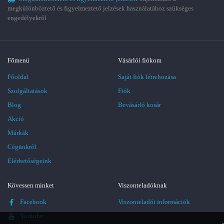
megkülönböztető és figyelmeztető jelzések használatához szükséges
engedélyekről
Főmenü
Vásárlói fiókom
Főoldal
Saját fiók létrehozása
Szolgáltatások
Fiók
Blog
Bevásárló kosár
Akció
Márkák
Cégünkről
Elérhetőségeink
Kövessen minket
Viszonteladóknak
Facebook
Viszonteladói információk
Youtube