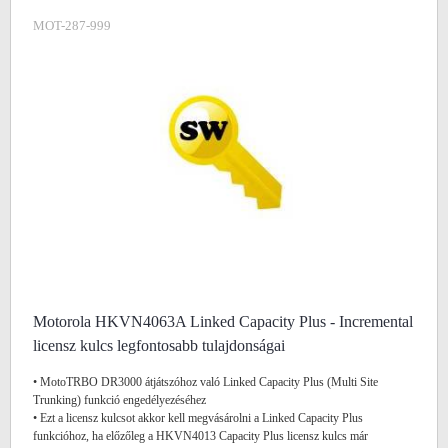
MOT-287-999
Motorola HKVN4063A Linked Capacity Plus - Incremental
licensz kulcs legfontosabb tulajdonságai
• MotoTRBO DR3000 átjátszóhoz való Linked Capacity Plus (Multi Site
Trunking) funkció engedélyezéséhez
• Ezt a licensz kulcsot akkor kell megvásárolni a Linked Capacity Plus
funkcióhoz, ha előzőleg a HKVN4013 Capacity Plus licensz kulcs már