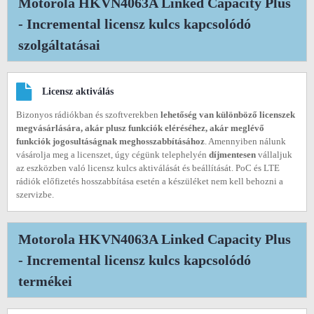
Motorola HKVN4063A Linked Capacity Plus
- Incremental licensz kulcs kapcsolódó
szolgáltatásai
Licensz aktiválás
Bizonyos rádiókban és szoftverekben
lehetőség van különböző licenszek
megvásárlására, akár plusz funkciók eléréséhez, akár meglévő
funkciók jogosultáságnak meghosszabbításához
. Amennyiben nálunk
vásárolja meg a licenszet, úgy cégünk telephelyén
díjmentesen
vállaljuk
az eszközben való licensz kulcs aktiválását és beállítását. PoC és LTE
rádiók előfizetés hosszabbítása esetén a készüléket nem kell behozni a
szervizbe.
Motorola HKVN4063A Linked Capacity Plus
- Incremental licensz kulcs kapcsolódó
termékei