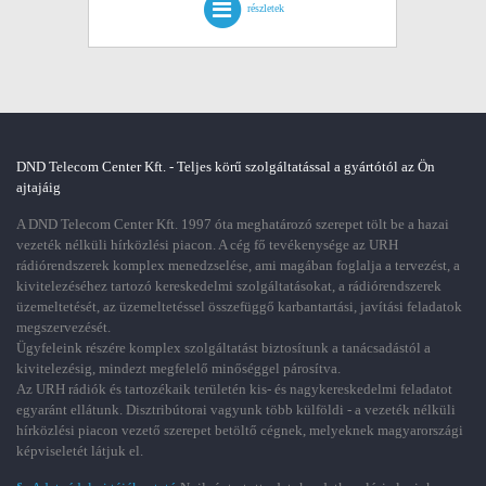
részletek
DND Telecom Center Kft. - Teljes körű szolgáltatással a gyártótól az Ön
ajtajáig
A DND Telecom Center Kft. 1997 óta meghatározó szerepet tölt be a hazai
vezeték nélküli hírközlési piacon. A cég fő tevékenysége az URH
rádiórendszerek komplex menedzselése, ami magában foglalja a tervezést, a
kivitelezéséhez tartozó kereskedelmi szolgáltatásokat, a rádiórendszerek
üzemeltetését, az üzemeltetéssel összefüggő karbantartási, javítási feladatok
megszervezését.
Ügyfeleink részére komplex szolgáltatást biztosítunk a tanácsadástól a
kivitelezésig, mindezt megfelelő minőséggel párosítva.
Az URH rádiók és tartozékaik területén kis- és nagykereskedelmi feladatot
egyaránt ellátunk. Disztribútorai vagyunk több külföldi - a vezeték nélküli
hírközlési piacon vezető szerepet betöltő cégnek, melyeknek magyarországi
képviseletét látjuk el.