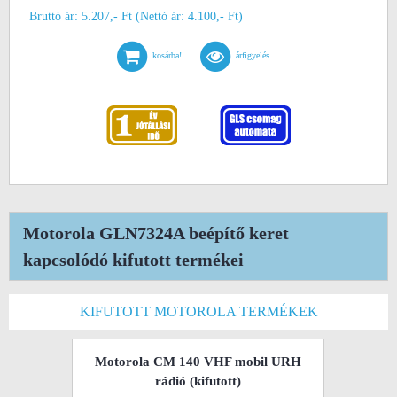
Bruttó ár: 5.207,- Ft (Nettó ár: 4.100,- Ft)
kosárba!
árfigyelés
Motorola GLN7324A beépítő keret
kapcsolódó kifutott termékei
KIFUTOTT MOTOROLA TERMÉKEK
Motorola CM 140 VHF mobil URH
rádió
(kifutott)