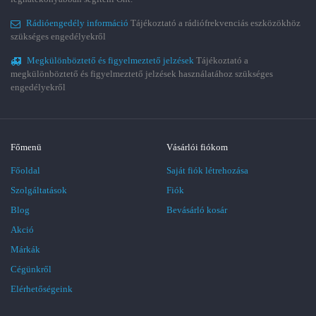
Rádióengedély információ
Tájékoztató a rádiófrekvenciás eszközökhöz
szükséges engedélyekről
Megkülönböztető és figyelmeztető jelzések
Tájékoztató a
megkülönböztető és figyelmeztető jelzések használatához szükséges
engedélyekről
Főmenü
Vásárlói fiókom
Főoldal
Saját fiók létrehozása
Szolgáltatások
Fiók
Blog
Bevásárló kosár
Akció
Márkák
Cégünkről
Elérhetőségeink