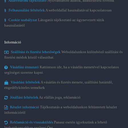
§
Adatvédelmi tájékoztató
Nyilvántartott adatok, adatkezelési elveink
§
Felhasználási feltételek
A weboldallal használatával kapcsolatosan
§
Cookie szabályzat
Látogatói tájékoztató az úgynevezett sütik
használatáról
Információ
Szállítási és fizetési lehetőségek
Weboldalunkon különböző szállítási és
fizetési módok közül választhat.
Vásárlási útmutató
Kattintson ide, ha a vásárlás menetével kapcsolatos
segítséget szeretne kapni.
Vásárlási feltételek
A vásárlás és fizetés menete, szállítási határidő,
engedélyköteles termékek
Jótállási feltételek
Az elállás joga, reklamáció
Készlet információ
Tájékoztatás a weboldalunkon feltüntetett készlet
információról
Reklamáció és visszaküldés
Panasz esetén igyekszünk a lehető
leghatékonyabban segíteni Önt.