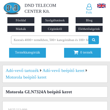
DND TELECOM
CENTER Kft.
Fiók
Főoldal
Szolgáltatások
Blog
Márkák
Cégünkről
Elérhetőségeink
Termékkategóriák
0
termék
Adó-vevő tartozék
Adó-vevő beépítő keret
Motorola beépítő keret
Motorola GLN7324A beépítő keret
MOT-333-999