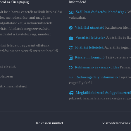
ótól az Ön ajtajáig
Információ
t be a hazai vezeték nélküli hírközlési
Szállítási és fizetési lehetőségek
We
plex menedzselése, ami magában
választhat.
zolgáltatásokat, a rádiórendszerek
Vásárlási útmutató
Kattintson ide, 
vítási feladatok megszervezését.
sadástól a kivitelezésig, mindezt
Vásárlási feltételek
A vásárlás és fi
lmi feladatot egyaránt ellátunk.
Jótállási feltételek
Az elállás joga,
özlési piacon vezető szerepet betöltő
Készlet információ
Tájékoztatás a 
si elveink
Reklamáció és visszaküldés
Panasz
olatosan
Rádióengedély információ
Tájékoz
engedélyekről
ütik használatáról
Megkülönböztető és figyelmeztető
jelzések használatához szükséges enge
Kövessen minket
Viszonteladóknak