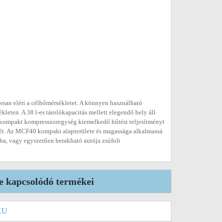
san eléri a célhőmérsékletet. A könnyen használható
kleten. A 38 l-es tárolókapacitás mellett elegendő hely áll
us, kompakt kompresszoregység kiemelkedő hűtési teljesítményt
lmét. Az MCF40 kompakt alapterülete és magassága alkalmassá
óba, vagy egyszerűen berakható autója zsúfolt
e kapcsolódó termékei
KU