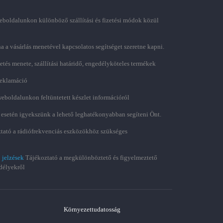
boldalunkon különböző szállítási és fizetési módok közül
ha a vásárlás menetével kapcsolatos segítséget szeretne kapni.
zetés menete, szállítási határidő, engedélyköteles termékek
 reklamáció
weboldalunkon feltüntetett készlet információról
 esetén igyekszünk a lehető leghatékonyabban segíteni Önt.
tató a rádiófrekvenciás eszközökhöz szükséges
 jelzések
Tájékoztató a megkülönböztető és figyelmeztető
délyekről
Környezettudatosság