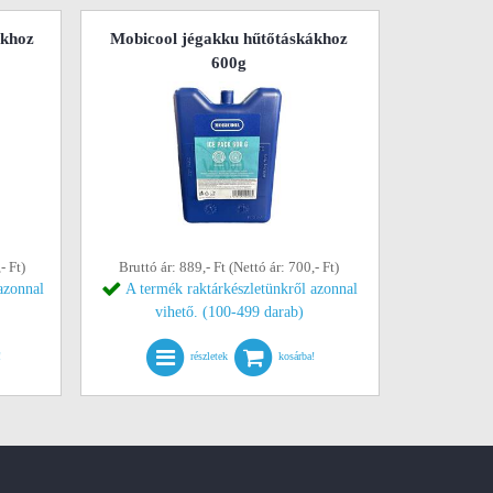
ákhoz
Mobicool jégakku hűtőtáskákhoz
600g
- Ft)
Bruttó ár: 889,- Ft (Nettó ár: 700,- Ft)
azonnal
A termék raktárkészletünkről azonnal
vihető. (100-499 darab)
!
részletek
kosárba!