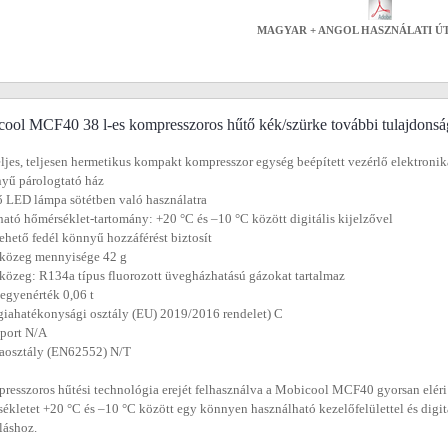
MAGYAR + ANGOL HASZNÁLATI Ú
ool MCF40 38 l-es kompresszoros hűtő kék/szürke további tulajdonsá
eljes, teljesen hermetikus kompakt kompresszor egység beépített vezérlő elektronik
yű párologtató ház
ő LED lámpa sötétben való használatra
tható hőmérséklet-tartomány: +20 °C és –10 °C között digitális kijelzővel
vehető fedél könnyű hozzáférést biztosít
őközeg mennyisége 42 g
közeg: R134a típus fluorozott üvegházhatású gázokat tartalmaz
egyenérték 0,06 t
giahatékonysági osztály (EU) 2019/2016 rendelet) C
port N/A
aosztály (EN62552) N/T
resszoros hűtési technológia erejét felhasználva a Mobicool MCF40 gyorsan eléri 
ékletet +20 °C és –10 °C között egy könnyen használható kezelőfelülettel és digi
oláshoz.