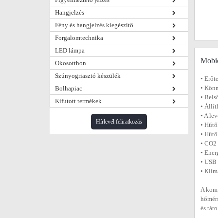
Hangjelzés
Fény és hangjelzés kiegészítő
Forgalomtechnika
LED lámpa
Mobic
Okosotthon
Szúnyogriasztó készülék
• Erőt
• Könn
Bolhapiac
• Bels
Kifutott termékek
• Állí
• A le
Hírlevél feliratkozás
• Hűt
• Hűtő
• CO2 
• Ener
• USB 
• Klím
A komp
hőmérs
és tár