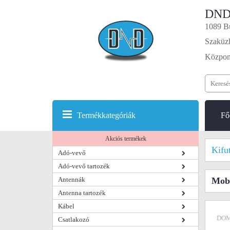
DND
1089 Bu
Szaküzl
Központ
Termékkategóriák
Fő
Akciós termékek
Kifu
Adó-vevő
Adó-vevő tartozék
Antennák
Mobi
Antenna tartozék
Kábel
DOM
Csatlakozó