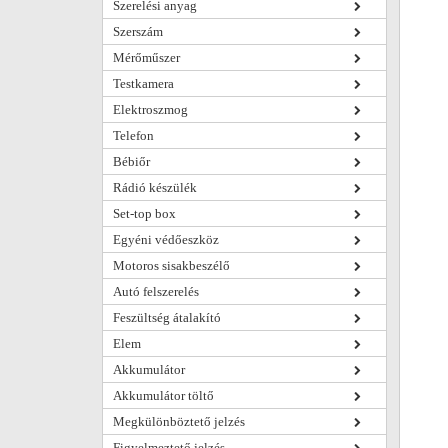
Szerelési anyag
Szerszám
Mérőműszer
Testkamera
Elektroszmog
Telefon
Bébiőr
Rádió készülék
Set-top box
Egyéni védőeszköz
Motoros sisakbeszélő
Autó felszerelés
Feszültség átalakító
Elem
Akkumulátor
Akkumulátor töltő
Megkülönböztető jelzés
Figyelmeztető jelzés