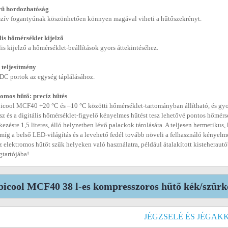
ű hordozhatóság
zív fogantyúnak köszönhetően könnyen magával viheti a hűtőszekrényt.
lis hőmérséklet kijelző
lis kijelző a hőmérséklet-beállítások gyors áttekintéséhez.
 teljesítmény
DC portok az egység táplálásához.
omos hűtő: precíz hűtés
cool MCF40 +20 °C és –10 °C közötti hőmérséklet-tartományban állítható, és gyor
ész és a digitális hőmérséklet-figyelő kényelmes hűtést tesz lehetővé pontos hőmérsé
kezésre 1,5 literes, álló helyzetben lévő palackok tárolására. A teljesen hermetik
 míg a belső LED-világítás és a levehető fedél tovább növeli a felhasználó kénye
az elektromos hűtőt szűk helyeken való használatra, például átalakított kisteheraut
tartójába!
icool MCF40 38 l-es kompresszoros hűtő kék/szürk
JÉGZSELÉ ÉS JÉGAK