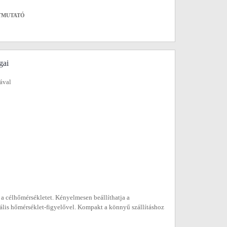
TMUTATÓ
gai
ával
a célhőmérsékletet. Kényelmesen beállíthatja a
tális hőmérséklet-figyelővel. Kompakt a könnyű szállításhoz