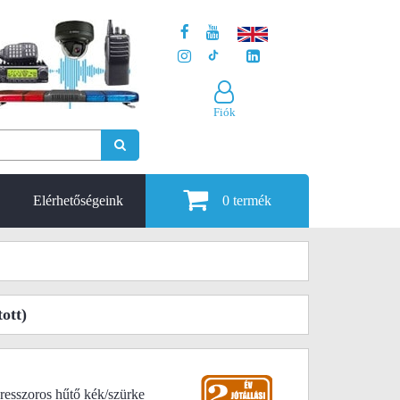
Fiók
Elérhetőségeink
0
termék
ott)
esszoros hűtő kék/szürke