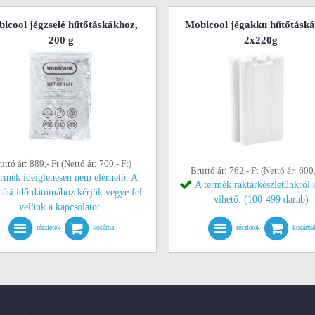
icool jégzselé hűtőtáskákhoz,
Mobicool jégakku hűtőtásk
200 g
2x220g
uttó ár: 889,- Ft (Nettó ár: 700,- Ft)
Bruttó ár: 762,- Ft (Nettó ár: 600,
ermék ideiglenesen nem elérhető. A
A termék raktárkészletünkről 
ítási idő dátumához kérjük vegye fel
vihető. (100-499 darab)
velünk a kapcsolatot.
részletek
kosárba!
részletek
kosárba