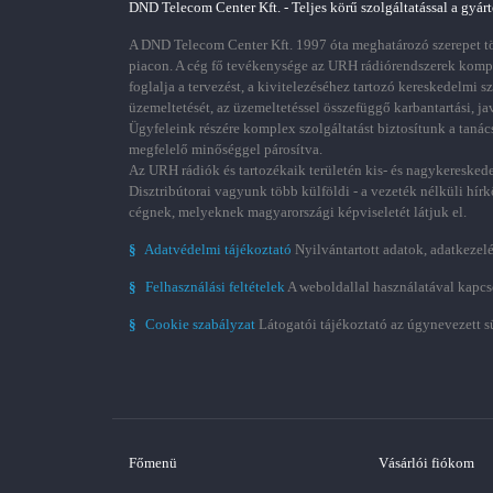
DND Telecom Center Kft. - Teljes körű szolgáltatással a gyárt
A DND Telecom Center Kft. 1997 óta meghatározó szerepet töl
piacon. A cég fő tevékenysége az URH rádiórendszerek kom
foglalja a tervezést, a kivitelezéséhez tartozó kereskedelmi s
üzemeltetését, az üzemeltetéssel összefüggő karbantartási, ja
Ügyfeleink részére komplex szolgáltatást biztosítunk a tanác
megfelelő minőséggel párosítva.
Az URH rádiók és tartozékaik területén kis- és nagykereskede
Disztribútorai vagyunk több külföldi - a vezeték nélküli hírk
cégnek, melyeknek magyarországi képviseletét látjuk el.
§
Adatvédelmi tájékoztató
Nyilvántartott adatok, adatkezelé
§
Felhasználási feltételek
A weboldallal használatával kapcs
§
Cookie szabályzat
Látogatói tájékoztató az úgynevezett s
Főmenü
Vásárlói fiókom