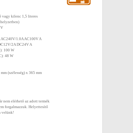
ő vagy kilenc 1,5 literes
ó helyzetben)
 V
.4A AC240V/1.0A AC100V A
A DC12V/2A DC24V A
C): 100 W
C): 48 W
 mm (szélesség) x 365 mm
r nem elérhető az adott termék
em forgalmazzuk. Helyettesítő
a velünk!