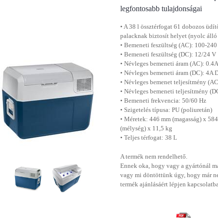
legfontosabb tulajdonságai
• A 38 l össztérfogat 61 dobozos üdít
palacknak ​​biztosít helyet (nyolc áll
• Bemeneti feszültség (AC): 100-240
• Bemeneti feszültség (DC): 12/24 V
• Névleges bemeneti áram (AC): 0
• Névleges bemeneti áram (DC): 4
• Névleges bemenet teljesítmény (A
• Névleges bemeneti teljesítmény (D
• Bemeneti frekvencia: 50/60 Hz
• Szigetelés típusa: PU (poliuretán)
• Méretek: 446 mm (magasság) x 584
(mélység) x 11,5 kg
• Teljes térfogat: 38 L
A termék nem rendelhető.
Ennek oka, hogy vagy a gyártónál má
vagy mi döntöttünk úgy, hogy már n
termék ajánlásáért lépjen kapcsolatb