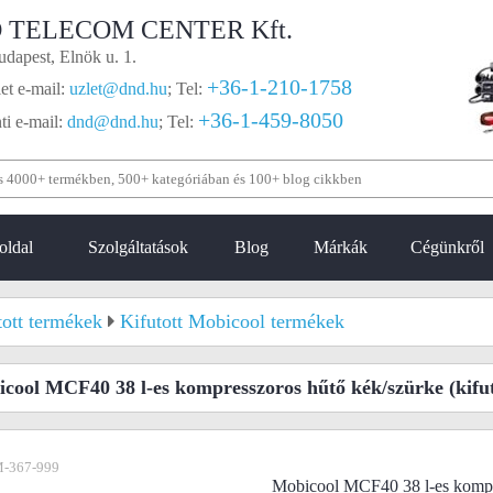
 TELECOM CENTER Kft.
dapest, Elnök u. 1.
+36-1-210-1758
et e-mail:
uzlet@dnd.hu
;
Tel:
+36-1-459-8050
i e-mail:
dnd@dnd.hu
;
Tel:
oldal
Szolgáltatások
Blog
Márkák
Cégünkről
tott termékek
Kifutott Mobicool termékek
cool MCF40 38 l-es kompresszoros hűtő kék/szürke
(kifut
-367-999
Mobicool MCF40 38 l-es kompr