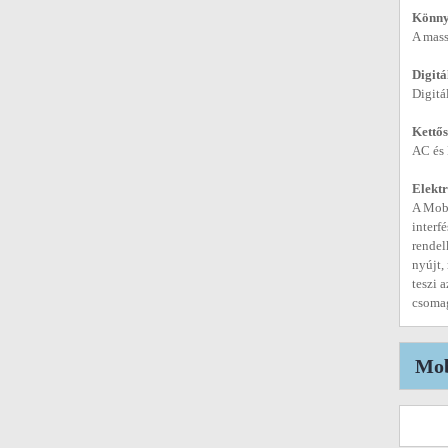
Könny
A mass
Digitá
Digitá
Kettős
AC és 
Elektr
A Mobi
interf
rendel
nyújt,
teszi 
csomag
Mob