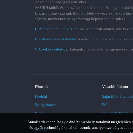
megfelelő minőséggel párosítva.
Az URH rádiók és tartozékaik területén kis- és nagykereskede
Disztribútorai vagyunk több külföldi - a vezeték nélküli hírk
cégnek, melyeknek magyarországi képviseletét látjuk el.
§
Adatvédelmi tájékoztató
Nyilvántartott adatok, adatkezelé
§
Felhasználási feltételek
A weboldallal használatával kapcs
§
Cookie szabályzat
Látogatói tájékoztató az úgynevezett s
Főmenü
Vásárlói fiókom
Főoldal
Saját fiók létrehoz
Szolgáltatások
Fiók
Blog
Bevásárló kosár
Akció
Annak érdekében, hogy a dnd.hu webhely tartalmát megfelelően meg
és egyéb technológiákat alkalmazunk, amelyek személyes adatoka
Márkák