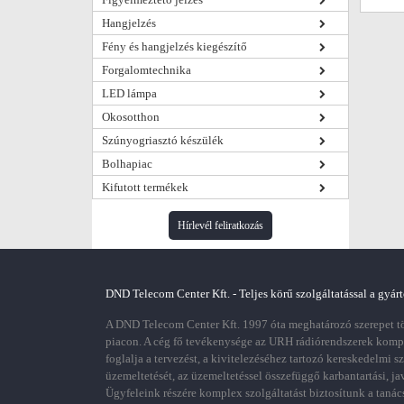
Hangjelzés
Fény és hangjelzés kiegészítő
Forgalomtechnika
LED lámpa
Okosotthon
Szúnyogriasztó készülék
Bolhapiac
Kifutott termékek
Hírlevél feliratkozás
DND Telecom Center Kft. - Teljes körű szolgáltatással a gyárt
A DND Telecom Center Kft. 1997 óta meghatározó szerepet töl
piacon. A cég fő tevékenysége az URH rádiórendszerek kom
foglalja a tervezést, a kivitelezéséhez tartozó kereskedelmi s
üzemeltetését, az üzemeltetéssel összefüggő karbantartási, ja
Ügyfeleink részére komplex szolgáltatást biztosítunk a tanác