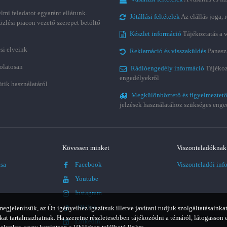
lmi feladatot egyaránt ellátunk.
Jótállási feltételek
Az elállás joga,
özlési piacon vezető szerepet betöltő
Készlet információ
Tájékoztatás a 
si elveink
Reklamáció és visszaküldés
Panasz
olatosan
Rádióengedély információ
Tájékoz
engedélyekről
ütik használatáról
Megkülönböztető és figyelmeztető
jelzések használatához szükséges enge
Kövessen minket
Viszonteladóknak
ása
Facebook
Viszonteladói inf
Youtube
Instagram
TikTok
jelenítsük, az Ön igényeihez igazítsuk illetve javítani tudjuk szolgáltatásainkat
t tartalmazhatnak. Ha szeretne részletesebben tájékozódni a témáról, látogasson 
LinkedIn