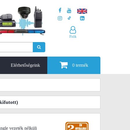
Fiók
Elérhetőségeink
0
termék
kifutott)
gle vezeték nélküli