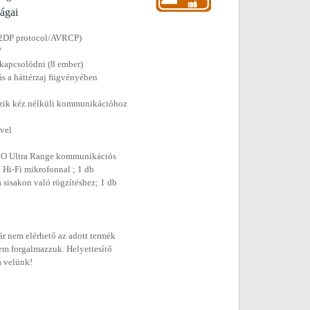
ságai
/A2DP protocol/AVRCP)
W
d kapcsolódni (8 ember)
s a háttérzaj fügvényében
ezik kéz nélküli kommunikációhoz
ővel
 PRO Ultra Range kommunikációs
y Hi-Fi mikrofonnal ; 1 db
a sisakon való rögzítéshez; 1 db
r nem elérhető az adott termék
em forgalmazzuk. Helyettesítő
a velünk!