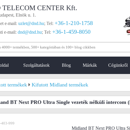
 TELECOM CENTER Kft.
dapest, Elnök u. 1.
+36-1-210-1758
et e-mail:
uzlet@dnd.hu
;
Tel:
+36-1-459-8050
i e-mail:
dnd@dnd.hu
;
Tel:
oldal
Szolgáltatások
Blog
Márkák
Cégünkről
tott termékek
Kifutott Midland termékek
and BT Next PRO Ultra Single vezeték nélküli intercom
(
-403-999
Midland BT Next PRO Ultra Sin