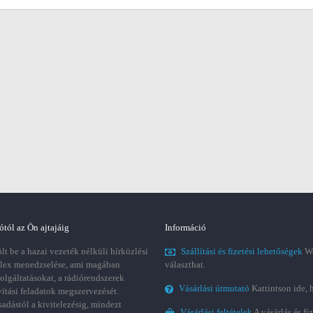
ótól az Ön ajtajáig
Információ
t be a hazai vezeték nélküli hírközlési
Szállítási és fizetési lehetőségek
We
plex menedzselése, ami magában
választhat.
zolgáltatásokat, a rádiórendszerek
Vásárlási útmutató
Kattintson ide, 
vítási feladatok megszervezését.
sadástól a kivitelezésig, mindezt
Vásárlási feltételek
A vásárlás és fi