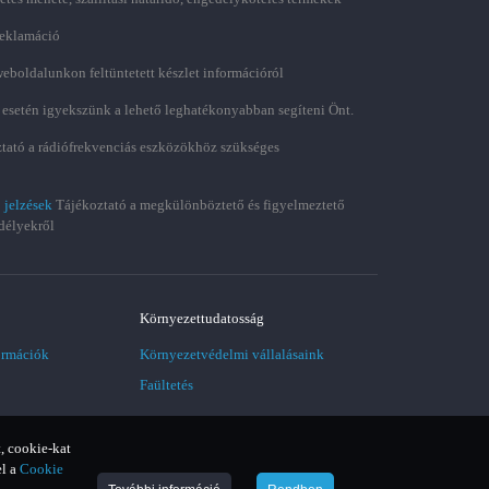
 reklamáció
weboldalunkon feltüntetett készlet információról
 esetén igyekszünk a lehető leghatékonyabban segíteni Önt.
tató a rádiófrekvenciás eszközökhöz szükséges
 jelzések
Tájékoztató a megkülönböztető és figyelmeztető
délyekről
Környezettudatosság
ormációk
Környezetvédelmi vállalásaink
Faültetés
, cookie-kat
el a
Cookie