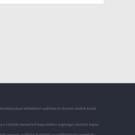
boldalunkon különböző szállítási és fizetési módok közül
ha a vásárlás menetével kapcsolatos segítséget szeretne kapni.
zetés menete, szállítási határidő, engedélyköteles termékek