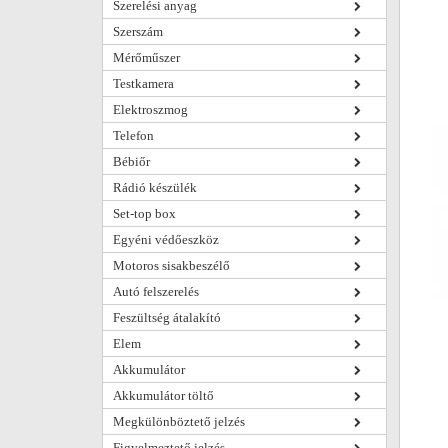
Szerelési anyag
Szerszám
Mérőműszer
Testkamera
Elektroszmog
Telefon
Bébiőr
Rádió készülék
Set-top box
Egyéni védőeszköz
Motoros sisakbeszélő
Autó felszerelés
Feszültség átalakító
Elem
Akkumulátor
Akkumulátor töltő
Megkülönböztető jelzés
Figyelmeztető jelzés