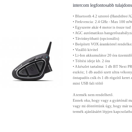
intercom legfontosabb tulajdon
• Bluetooth 4.2 sztereó (Handsfree
• Frekvencia: 2.4 GHz - Max 100 m
• Egyszerre akár 4 motor is össze tu
• AGC autómatikus hangerőszabályzá
• Távirányítható (opcionális)
• Beépített VOX áramkörrel rendelk
• Vizálló kivitel
• Li-Ion akkumulátor 20 óra üzemid
• Töltési ideje kb. 2 óra
• A készlet tartalma: 1 db BT Next
eszköz; 1 db audió szett ultra vékon
öntapadós csík és 1 db rögzítő keret 
mini USB fali töltő
A termék nem rendelhető.
Ennek oka, hogy vagy a gyártónál má
vagy mi döntöttünk úgy, hogy már n
termék ajánlásáért lépjen kapcsolatb