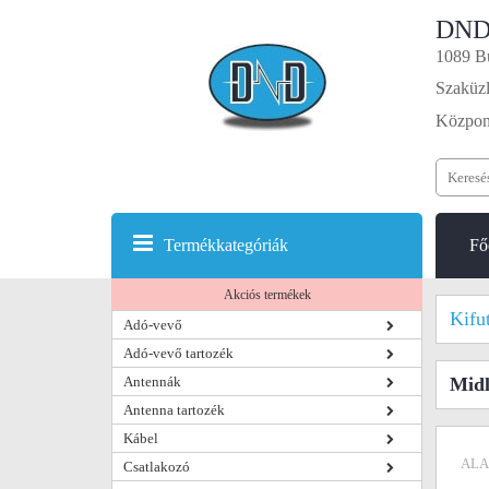
DND
1089 Bu
Szaküzl
Központ
Termékkategóriák
Fő
Akciós termékek
Kifu
Adó-vevő
Adó-vevő tartozék
Antennák
Midl
Antenna tartozék
Kábel
ALA
Csatlakozó