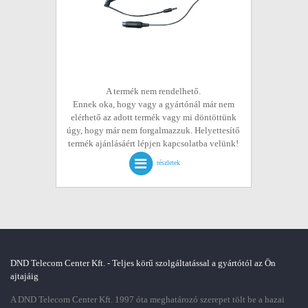
A termék nem rendelhető.
Ennek oka, hogy vagy a gyártónál már nem
elérhető az adott termék vagy mi döntöttünk
úgy, hogy már nem forgalmazzuk. Helyettesítő
termék ajánlásáért lépjen kapcsolatba velünk!
részletek
DND Telecom Center Kft. - Teljes körű szolgáltatással a gyártótól az Ön
ajtajáig
A DND Telecom Center Kft. 1997 óta meghatározó szerepet tölt be a hazai