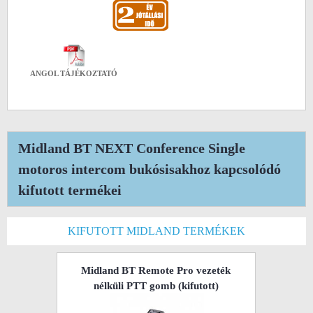
ANGOL TÁJÉKOZTATÓ
Midland BT NEXT Conference Single
motoros intercom bukósisakhoz kapcsolódó
kifutott termékei
KIFUTOTT MIDLAND TERMÉKEK
Midland BT Remote Pro vezeték
nélküli PTT gomb
(kifutott)