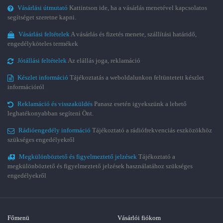
Vásárlási útmutató
Kattintson ide, ha a vásárlás menetével kapcsolatos
segítséget szeretne kapni.
Vásárlási feltételek
A vásárlás és fizetés menete, szállítási határidő,
engedélyköteles termékek
Jótállási feltételek
Az elállás joga, reklamáció
Készlet információ
Tájékoztatás a weboldalunkon feltüntetett készlet
információról
Reklamáció és visszaküldés
Panasz esetén igyekszünk a lehető
leghatékonyabban segíteni Önt.
Rádióengedély információ
Tájékoztató a rádiófrekvenciás eszközökhöz
szükséges engedélyekről
Megkülönböztető és figyelmeztető jelzések
Tájékoztató a
megkülönböztető és figyelmeztető jelzések használatához szükséges
engedélyekről
Főmenü
Vásárlói fiókom