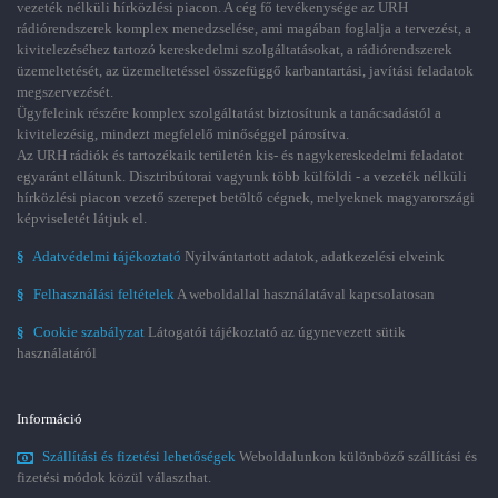
vezeték nélküli hírközlési piacon. A cég fő tevékenysége az URH
rádiórendszerek komplex menedzselése, ami magában foglalja a tervezést, a
kivitelezéséhez tartozó kereskedelmi szolgáltatásokat, a rádiórendszerek
üzemeltetését, az üzemeltetéssel összefüggő karbantartási, javítási feladatok
megszervezését.
Ügyfeleink részére komplex szolgáltatást biztosítunk a tanácsadástól a
kivitelezésig, mindezt megfelelő minőséggel párosítva.
Az URH rádiók és tartozékaik területén kis- és nagykereskedelmi feladatot
egyaránt ellátunk. Disztribútorai vagyunk több külföldi - a vezeték nélküli
hírközlési piacon vezető szerepet betöltő cégnek, melyeknek magyarországi
képviseletét látjuk el.
§
Adatvédelmi tájékoztató
Nyilvántartott adatok, adatkezelési elveink
§
Felhasználási feltételek
A weboldallal használatával kapcsolatosan
§
Cookie szabályzat
Látogatói tájékoztató az úgynevezett sütik
használatáról
Információ
Szállítási és fizetési lehetőségek
Weboldalunkon különböző szállítási és
fizetési módok közül választhat.