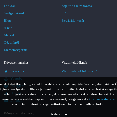
Főoldal
Saját fiók létrehozása
Szolgáltatások
Fiók
Blog
Bevásárló kosár
Akció
Márkák
Cégünkről
Elérhetőségeink
Kövessen minket
Viszonteladóknak
Facebook
Viszonteladói információk
Youtube
nnak érdekében, hogy a dnd.hu webhely tartalmát megfelelően megjelenítsük, az 
Instagram
igényeihez igazítsuk illetve javítani tudjuk szolgáltatásainkat, cookie-kat és egyé
TikTok
technológiákat alkalmazunk, amelyek személyes adatokat tartalmazhatnak. Ha
szeretne részletesebben tájékozódni a témáról, látogasson el a
Cookie szabályzat
LinkedIn
ismertető oldalunkra, vagy kattintson a láblécben található linkre.
Környezettudatosság
részletek