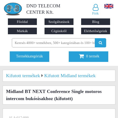
DND TELECOM
CENTER Kft.
Fiók
Főoldal
Szolgáltatások
Blog
Márkák
Cégünkről
Elérhetőségeink
Termékkategóriák
0
termék
Kifutott termékek
Kifutott Midland termékek
Midland BT NEXT Conference Single motoros
intercom bukósisakhoz
(kifutott)
ALA-017-999