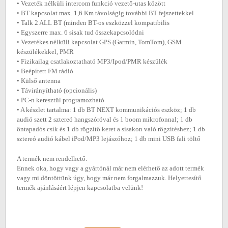
• Vezeték nélküli intercom funkció vezető-utas között
• BT kapcsolat max. 1,6 Km távolságig további BT fejszettekkel
• Talk 2 ALL BT (minden BT-os eszközzel kompatibilis
• Egyszerre max. 6 sisak tud összekapcsolódni
• Vezetékes nélküli kapcsolat GPS (Garmin, TomTom), GSM
készülékekkel, PMR
• Fizikailag csatlakoztatható MP3/Ipod/PMR készülék
• Beépített FM rádió
• Külső antenna
• Távirányítható (opcionális)
• PC-n keresztül programozható
• A készlet tartalma: 1 db BT NEXT kommunikációs eszköz; 1 db
audió szett 2 sztereó hangszóróval és 1 boom mikrofonnal; 1 db
öntapadós csík és 1 db rögzítő keret a sisakon való rögzítéshez; 1 db
sztereó audió kábel iPod/MP3 lejászóhoz; 1 db mini USB fali töltő
A termék nem rendelhető.
Ennek oka, hogy vagy a gyártónál már nem elérhető az adott termék
vagy mi döntöttünk úgy, hogy már nem forgalmazzuk. Helyettesítő
termék ajánlásáért lépjen kapcsolatba velünk!