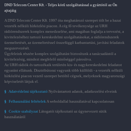
DND Telecom Center Kft. - Teljes körű szolgáltatással a gyártótól az Ön
ajtajáig
A DND Telecom Center Kft. 1997 óta meghatározó szerepet tölt be a hazai
vezeték nélküli hírközlési piacon. A cég fő tevékenysége az URH
rádiórendszerek komplex menedzselése, ami magában foglalja a tervezést, a
kivitelezéséhez tartozó kereskedelmi szolgáltatásokat, a rádiórendszerek
üzemeltetését, az üzemeltetéssel összefüggő karbantartási, javítási feladatok
megszervezését.
Ügyfeleink részére komplex szolgáltatást biztosítunk a tanácsadástól a
kivitelezésig, mindezt megfelelő minőséggel párosítva.
Az URH rádiók és tartozékaik területén kis- és nagykereskedelmi feladatot
egyaránt ellátunk. Disztribútorai vagyunk több külföldi - a vezeték nélküli
hírközlési piacon vezető szerepet betöltő cégnek, melyeknek magyarországi
képviseletét látjuk el.
§
Adatvédelmi tájékoztató
Nyilvántartott adatok, adatkezelési elveink
§
Felhasználási feltételek
A weboldallal használatával kapcsolatosan
§
Cookie szabályzat
Látogatói tájékoztató az úgynevezett sütik
használatáról