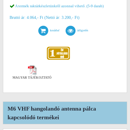
A termék raktárkészletünkről azonnal vihető. (5-9 darab)
Bruttó ár: 4.064,- Ft (Nettó ár: 3.200,- Ft)
kosárba!
árfigyelés
MAGYAR TÁJÉKOZTATÓ
M6 VHF hangolandó antenna pálca
kapcsolódó termékei