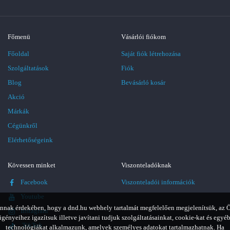
Főmenü
Vásárlói fiókom
Főoldal
Saját fiók létrehozása
Szolgáltatások
Fiók
Blog
Bevásárló kosár
Akció
Márkák
Cégünkről
Elérhetőségeink
Kövessen minket
Viszonteladóknak
Facebook
Viszonteladói információk
Youtube
nnak érdekében, hogy a dnd.hu webhely tartalmát megfelelően megjelenítsük, az 
Instagram
igényeihez igazítsuk illetve javítani tudjuk szolgáltatásainkat, cookie-kat és egyé
TikTok
technológiákat alkalmazunk, amelyek személyes adatokat tartalmazhatnak. Ha