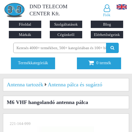
DND TELECOM
CENTER Kft.
Fiók
Főoldal
Szolgáltatások
Blog
Márkák
Cégünkről
Elérhetőségeink
Termékkategóriák
0
termék
Antenna tartozék
Antenna pálca és sugárzó
M6 VHF hangolandó antenna pálca
221-164-999