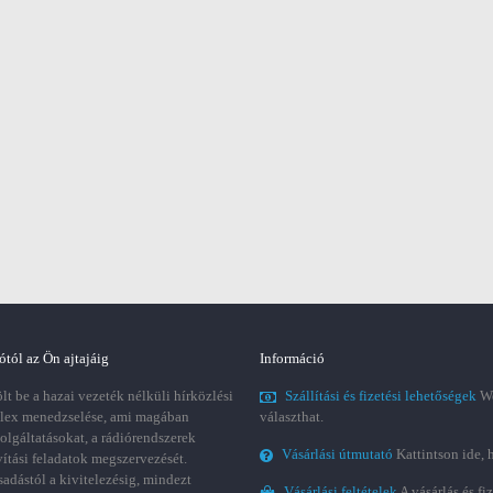
ótól az Ön ajtajáig
Információ
t be a hazai vezeték nélküli hírközlési
Szállítási és fizetési lehetőségek
We
plex menedzselése, ami magában
választhat.
zolgáltatásokat, a rádiórendszerek
Vásárlási útmutató
Kattintson ide, 
vítási feladatok megszervezését.
sadástól a kivitelezésig, mindezt
Vásárlási feltételek
A vásárlás és fi