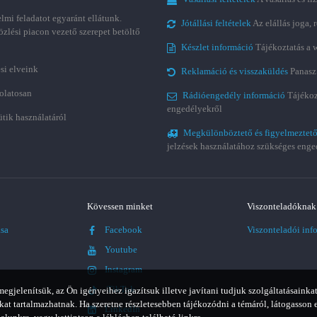
lmi feladatot egyaránt ellátunk.
Jótállási feltételek
Az elállás joga,
özlési piacon vezető szerepet betöltő
Készlet információ
Tájékoztatás a 
si elveink
Reklamáció és visszaküldés
Panasz
olatosan
Rádióengedély információ
Tájékoz
engedélyekről
ütik használatáról
Megkülönböztető és figyelmeztető
jelzések használatához szükséges enge
Kövessen minket
Viszonteladóknak
ása
Facebook
Viszonteladói inf
Youtube
Instagram
TikTok
jelenítsük, az Ön igényeihez igazítsuk illetve javítani tudjuk szolgáltatásainkat
t tartalmazhatnak. Ha szeretne részletesebben tájékozódni a témáról, látogasson 
LinkedIn