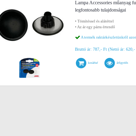
Lampa Accessories műanyag fur
legfontosabb tulajdonságai
• Tömítéssel és alátéttel
• Az ár egy párra értendő
A termék raktárkészletünkről azon
Bruttó ár: 787,- Ft (Nettó ár: 620,-
kosárba!
árfigyelés