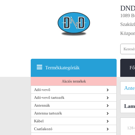
DND
1089 Bu
Szaküzl
Központ
Termékkategóriák
Fő
Akciós termékek
Ante
Adó-vevő
Adó-vevő tartozék
Antennák
Lamp
Antenna tartozék
Kábel
128-
Csatlakozó