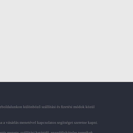
boldalunkon különböző szállítási és fizetési módok közül
ha a vásárlás menetével kapcsolatos segítséget szeretne kapni.
zetés menete, szállítási határidő, engedélyköteles termékek