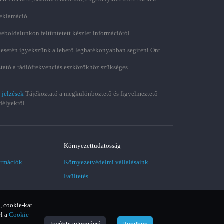
 reklamáció
weboldalunkon feltüntetett készlet információról
 esetén igyekszünk a lehető leghatékonyabban segíteni Önt.
tató a rádiófrekvenciás eszközökhöz szükséges
 jelzések
Tájékoztató a megkülönböztető és figyelmeztető
délyekről
Környezettudatosság
ormációk
Környezetvédelmi vállalásaink
Faültetés
, cookie-kat
el a
Cookie