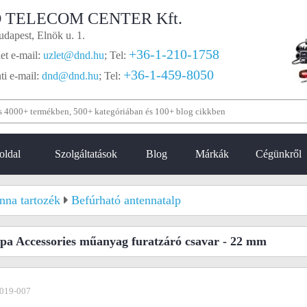
 TELECOM CENTER Kft.
dapest, Elnök u. 1.
+36-1-210-1758
et e-mail:
uzlet@dnd.hu
;
Tel:
+36-1-459-8050
i e-mail:
dnd@dnd.hu
;
Tel:
oldal
Szolgáltatások
Blog
Márkák
Cégünkről
nna tartozék
Befúrható antennatalp
a Accessories műanyag furatzáró csavar - 22 mm
019-007