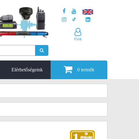
Fiók
Elérhetőségeink
0
termék