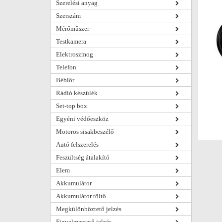
Szerelési anyag
Szerszám
Mérőműszer
Testkamera
Elektroszmog
Telefon
Bébiőr
Rádió készülék
Set-top box
Egyéni védőeszköz
Motoros sisakbeszélő
Autó felszerelés
Feszültség átalakító
Elem
Akkumulátor
Akkumulátor töltő
Megkülönböztető jelzés
Figyelmeztető jelzés