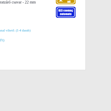
atzáró csavar - 22 mm
nal vihető. (1-4 darab)
 Ft)