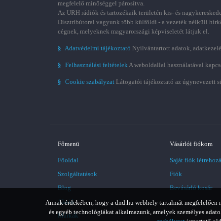
megfelelő minőséggel párosítva.
Az URH rádiók és tartozékaik területén kis- és nagykereskede
Disztribútorai vagyunk több külföldi - a vezeték nélküli hírk
cégnek, melyeknek magyarországi képviseletét látjuk el.
§
Adatvédelmi tájékoztató
Nyilvántartott adatok, adatkezelé
§
Felhasználási feltételek
A weboldallal használatával kapcs
§
Cookie szabályzat
Látogatói tájékoztató az úgynevezett s
Főmenü
Vásárlói fiókom
Főoldal
Saját fiók létrehoz
Szolgáltatások
Fiók
Blog
Bevásárló kosár
Akció
Annak érdekében, hogy a dnd.hu webhely tartalmát megfelelően meg
és egyéb technológiákat alkalmazunk, amelyek személyes adatoka
Márkák