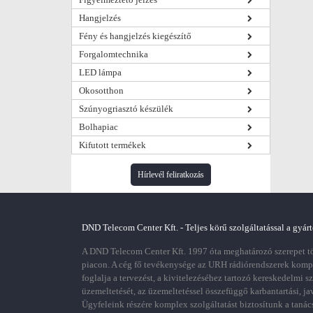
Hangjelzés
Fény és hangjelzés kiegészítő
Forgalomtechnika
LED lámpa
Okosotthon
Szúnyogriasztó készülék
Bolhapiac
Kifutott termékek
Hírlevél feliratkozás
DND Telecom Center Kft. - Teljes körű szolgáltatással a gyárt
A DND Telecom Center Kft. 1997 óta meghatározó szerepet töl
piacon. A cég fő tevékenysége az URH rádiórendszerek kom
foglalja a tervezést, a kivitelezéséhez tartozó kereskedelmi s
üzemeltetését, az üzemeltetéssel összefüggő karbantartási, ja
Ügyfeleink részére komplex szolgáltatást biztosítunk a tanác