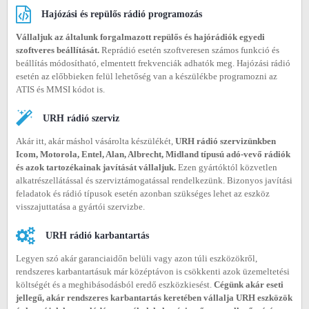
Hajózási és repülős rádió programozás
Vállaljuk az általunk forgalmazott repülős és hajórádiók egyedi
szoftveres beállítását.
Reprádió esetén szoftveresen számos funkció és
beállítás módosítható, elmentett frekvenciák adhatók meg. Hajózási rádió
esetén az előbbieken felül lehetőség van a készülékbe programozni az
ATIS és MMSI kódot is.
URH rádió szerviz
Akár itt, akár máshol vásárolta készülékét,
URH rádió szervizünkben
Icom, Motorola, Entel, Alan, Albrecht, Midland típusú adó-vevő rádiók
és azok tartozékainak javítását vállaljuk.
Ezen gyártóktól közvetlen
alkatrészellátással és szerviztámogatással rendelkezünk. Bizonyos javítási
feladatok és rádió típusok esetén azonban szükséges lehet az eszköz
visszajuttatása a gyártói szervizbe.
URH rádió karbantartás
Legyen szó akár garanciaidőn belüli vagy azon túli eszközökről,
rendszeres karbantartásuk már középtávon is csökkenti azok üzemeltetési
költségét és a meghibásodásból eredő eszközkiesést.
Cégünk akár eseti
jellegű, akár rendszeres karbantartás keretében vállalja URH eszközök