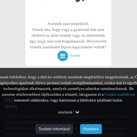
A termék nem rendelhető.
Ennek oka, hogy vagy a gyártónál már nem
elérhető az adott termék vagy mi döntöttünk
úgy, hogy már nem forgalmazzuk. Helyettesítő
termék ajánlásáért lépjen kapcsolatba velünk!
részletek
nnak érdekében, hogy a dnd.hu webhely tartalmát megfelelően megjelenítsük, az 
igényeihez igazítsuk illetve javítani tudjuk szolgáltatásainkat, cookie-kat és egyé
technológiákat alkalmazunk, amelyek személyes adatokat tartalmazhatnak. Ha
szeretne részletesebben tájékozódni a témáról, látogasson el a
Cookie szabályzat
DND Telecom Center Kft. - Teljes körű szolgáltatással a gyártótól az Ön
ismertető oldalunkra, vagy kattintson a láblécben található linkre.
ajtajáig
részletek
A DND Telecom Center Kft. 1997 óta meghatározó szerepet tölt be a hazai
vezeték nélküli hírközlési piacon. A cég fő tevékenysége az URH
rádiórendszerek komplex menedzselése, ami magában foglalja a tervezést, a
További információ
Rendben
kivitelezéséhez tartozó kereskedelmi szolgáltatásokat, a rádiórendszerek