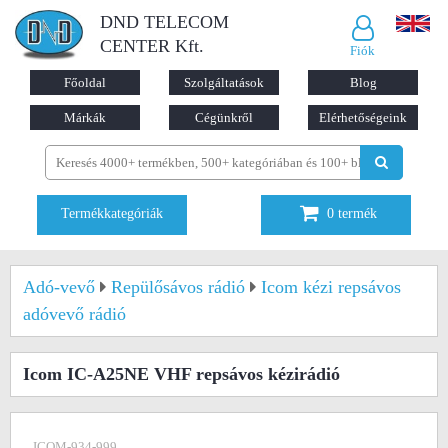
DND TELECOM
CENTER Kft.
Fiók
Főoldal
Szolgáltatások
Blog
Márkák
Cégünkről
Elérhetőségeink
Termékkategóriák
0
termék
Adó-vevő
Repülősávos rádió
Icom kézi repsávos
adóvevő rádió
Icom IC-A25NE VHF repsávos kézirádió
ICOM-934-999