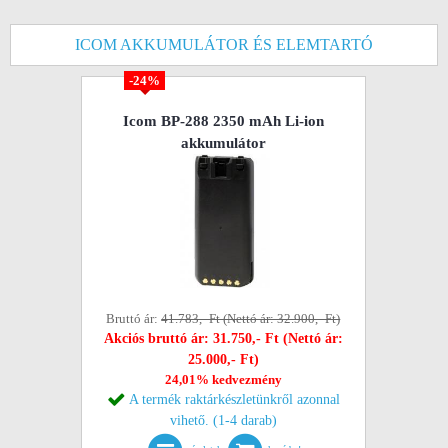
ICOM AKKUMULÁTOR ÉS ELEMTARTÓ
-24%
Icom BP-288 2350 mAh Li-ion
akkumulátor
Bruttó ár:
41.783,- Ft (Nettó ár: 32.900,- Ft)
Akciós bruttó ár: 31.750,- Ft (Nettó ár:
25.000,- Ft)
24,01% kedvezmény
A termék raktárkészletünkről azonnal
vihető. (1-4 darab)