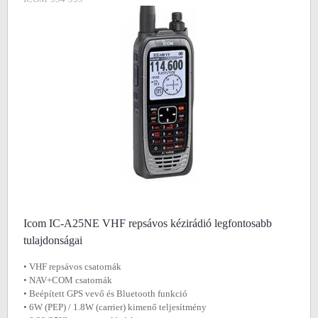
Icom IC-A25NE VHF repsávos kézirádió legfontosabb
tulajdonságai
• VHF repsávos csatornák
• NAV+COM csatornák
• Beépített GPS vevő és Bluetooth funkció
• 6W (PEP) / 1.8W (carrier) kimenő teljesítmény