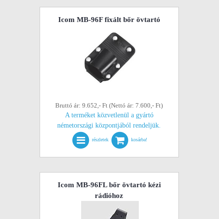
Icom MB-96F fixált bőr övtartó
Bruttó ár: 9.652,- Ft (Nettó ár: 7.600,- Ft)
A terméket közvetlenül a gyártó
németországi központjából rendeljük.
részletek
kosárba!
Icom MB-96FL bőr övtartó kézi
rádióhoz