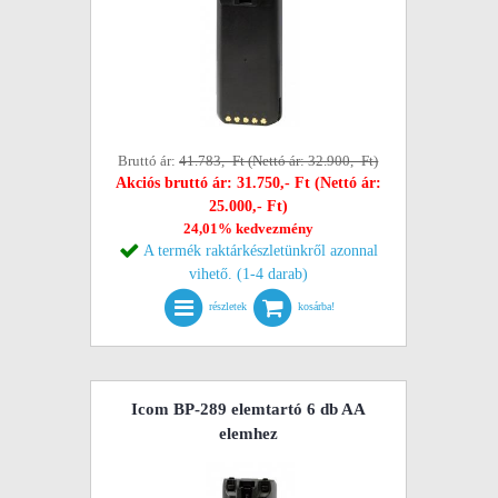
Bruttó ár:
41.783,- Ft (Nettó ár: 32.900,- Ft)
Akciós bruttó ár: 31.750,- Ft (Nettó ár:
25.000,- Ft)
24,01% kedvezmény
A termék raktárkészletünkről azonnal
vihető. (1-4 darab)
részletek
kosárba!
Icom BP-289 elemtartó 6 db AA
elemhez