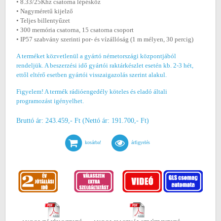
• 8.33/25Khz csatorna lépésköz
• Nagyméretű kijelző
• Teljes billentyűzet
• 300 memória csatorna, 15 csatorna csoport
• IP57 szabvány szerinti por- és vízállóság (1 m mélyen, 30 percig)
A terméket közvetlenül a gyártó németországi központjából
rendeljük. A beszerzési idő gyártói raktárkészlet esetén kb. 2-3 hét,
ettől eltérő esetben gyártói visszaigazolás szerint alakul.
Figyelem! A termék rádióengedély köteles és eladó általi
programozást igényelhet.
Bruttó ár: 243.459,- Ft (Nettó ár: 191.700,- Ft)
kosárba!
árfigyelés