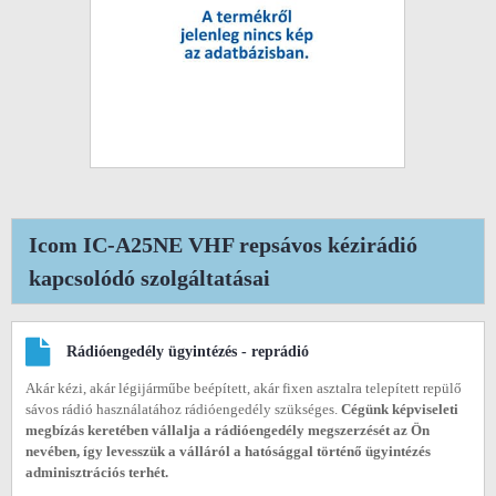
Icom IC-A25NE VHF repsávos kézirádió
kapcsolódó szolgáltatásai
Rádióengedély ügyintézés - reprádió
Akár kézi, akár légijárműbe beépített, akár fixen asztalra telepített repülő
sávos rádió használatához rádióengedély szükséges.
Cégünk képviseleti
megbízás keretében vállalja a rádióengedély megszerzését az Ön
nevében, így levesszük a válláról a hatósággal történő ügyintézés
adminisztrációs terhét.