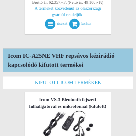
Bruttó ár: 62.357,- Ft (Nettó ár: 49.100,- Ft)
A terméket közvetlenül az olaszországi
gyárból rendeljük.
részletek
kosárba!
Icom IC-A25NE VHF repsávos kézirádió
kapcsolódó kifutott termékei
KIFUTOTT ICOM TERMÉKEK
Icom VS-3 Bleutooth fejszett
fülhallgatóval és mikrofonnal
(kifutott)