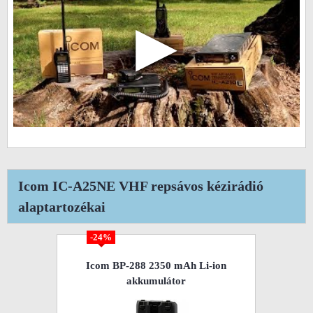
▶
Icom IC-A25NE VHF repsávos kézirádió
alaptartozékai
-24%
Icom BP-288 2350 mAh Li-ion
akkumulátor