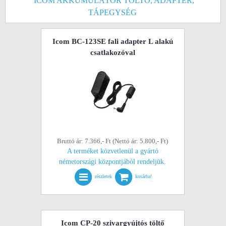
ICOM AKKUMULÁTOR TÖLTŐ, ADAPTER,
TÁPEGYSÉG
Icom BC-123SE fali adapter L alakú
csatlakozóval
Bruttó ár: 7.366,- Ft (Nettó ár: 5.800,- Ft)
A terméket közvetlenül a gyártó
németországi központjából rendeljük.
részletek
kosárba!
Icom CP-20 szivargyújtós töltő