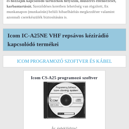
és hozzájuk kapcsolódó tartozékok helyszíni, műszeres ellenőrzését,
karbantartását.
Szerződéses keretben lehetőség van rögzített, fix
munkanapon (munkaórán) belüli hibaelhárítás megkezdésre valamint
azonnali cserekészülék biztosítására is.
Icom IC-A25NE VHF repsávos kézirádió
kapcsolódó termékei
ICOM PROGRAMOZÓ SZOFTVER ÉS KÁBEL
Icom CS-A25 programozó szoftver
Ár: érdeklődjön!