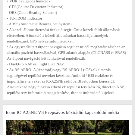
• VOR navigácós funkciók:
- CDI (Course Deviation Indicator)
- OBS (Omni Bearing Selector)
- TO-FROM indicator
- ABSS (Automatic Bearing Set System)
• A közeli állomáskeresési funkció segíti Önt a közeli földi állomások
elérésében. A funkció a közeli állomásokat használja, amelyek
rendelkeznek GPS helyzetinformációkat.
• Az egyszerűsített útpont navigáció segít az uticél meghatározásában az
aktuális pozíció használatával, GPS-adatok alapján (GLONASS és SBAS).
Az útpont navigáció két funkcióval rendelkezik:
- Direkt-to NAV és Flight Plan NAV
• Az RS-AERO1A (Android) vagy RS-AERO1I (iOS) alkalmazás
segítségével repülési terveket készíthet Android / iOS eszközre és
importálja a terveket az IC-A25NE rádióba Bluetoothon keresztül.
A következő négy funkció érhető el: repülési terv készítő, direct-to NAV,
repülési terv információ megjelenítése, útpont információ kijelzés.
Icom IC-A25NE VHF repsávos kézirádió kapcsolódó média