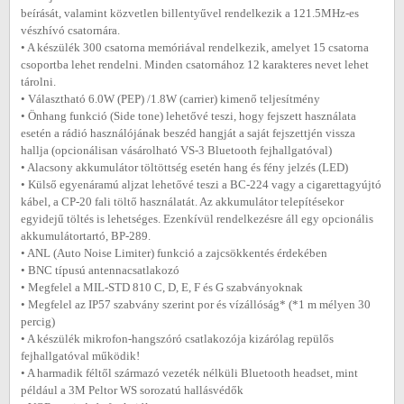
beírását, valamint közvetlen billentyűvel rendelkezik a 121.5MHz-es
vészhívó csatornára.
• A készülék 300 csatorna memóriával rendelkezik, amelyet 15 csatorna
csoportba lehet rendelni. Minden csatornához 12 karakteres nevet lehet
tárolni.
• Választható 6.0W (PEP) /1.8W (carrier) kimenő teljesítmény
• Önhang funkció (Side tone) lehetővé teszi, hogy fejszett használata
esetén a rádió használójának beszéd hangját a saját fejszettjén vissza
hallja (opcionálisan vásárolható VS-3 Bluetooth fejhallgatóval)
• Alacsony akkumulátor töltöttség esetén hang és fény jelzés (LED)
• Külső egyenáramú aljzat lehetővé teszi a BC-224 vagy a cigarettagyújtó
kábel, a CP-20 fali töltő használatát. Az akkumulátor telepítésekor
egyidejű töltés is lehetséges. Ezenkívül rendelkezésre áll egy opcionális
akkumulátortartó, BP-289.
• ANL (Auto Noise Limiter) funkció a zajcsökkentés érdekében
• BNC típusú antennacsatlakozó
• Megfelel a MIL-STD 810 C, D, E, F és G szabványoknak
• Megfelel az IP57 szabvány szerint por és vízállóság* (*1 m mélyen 30
percig)
• A készülék mikrofon-hangszóró csatlakozója kizárólag repülős
fejhallgatóval működik!
• A harmadik féltől származó vezeték nélküli Bluetooth headset, mint
például a 3M Peltor WS sorozatú hallásvédők