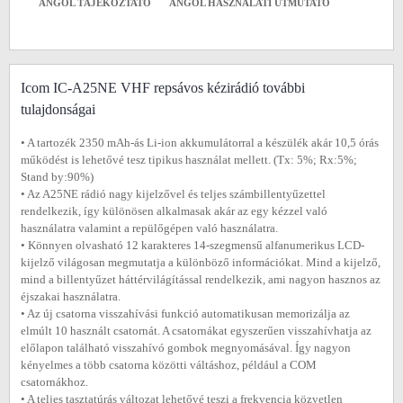
ANGOL TÁJÉKOZTATÓ
ANGOL HASZNÁLATI ÚTMUTATÓ
Icom IC-A25NE VHF repsávos kézirádió további
tulajdonságai
• A tartozék 2350 mAh-ás Li-ion akkumulátorral a készülék akár 10,5 órás
működést is lehetővé tesz tipikus használat mellett. (Tx: 5%; Rx:5%;
Stand by:90%)
• Az A25NE rádió nagy kijelzővel és teljes számbillentyűzettel
rendelkezik, így különösen alkalmasak akár az egy kézzel való
használatra valamint a repülőgépen való használatra.
• Könnyen olvasható 12 karakteres 14-szegmensű alfanumerikus LCD-
kijelző világosan megmutatja a különböző információkat. Mind a kijelző,
mind a billentyűzet háttérvilágítással rendelkezik, ami nagyon hasznos az
éjszakai használatra.
• Az új csatorna visszahívási funkció automatikusan memorizálja az
elmúlt 10 használt csatornát. A csatornákat egyszerűen visszahívhatja az
előlapon található visszahívó gombok megnyomásával. Így nagyon
kényelmes a több csatorna közötti váltáshoz, például a COM
csatornákhoz.
• A teljes tasztatúrás változat lehetővé teszi a frekvencia közvetlen