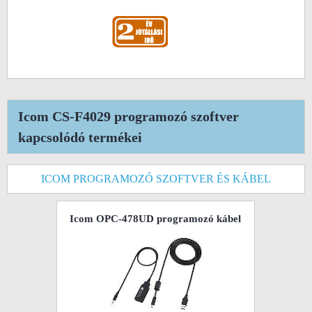
Icom CS-F4029 programozó szoftver
kapcsolódó termékei
ICOM PROGRAMOZÓ SZOFTVER ÉS KÁBEL
Icom OPC-478UD programozó kábel