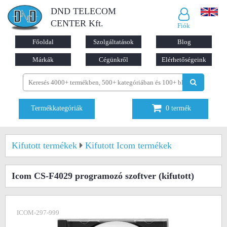
DND TELECOM
CENTER Kft.
Fiók
Főoldal
Szolgáltatások
Blog
Márkák
Cégünkről
Elérhetőségeink
Termékkategóriák
0
termék
Kifutott termékek
Kifutott Icom termékek
Icom CS-F4029 programozó szoftver
(kifutott)
ICOM-297-999