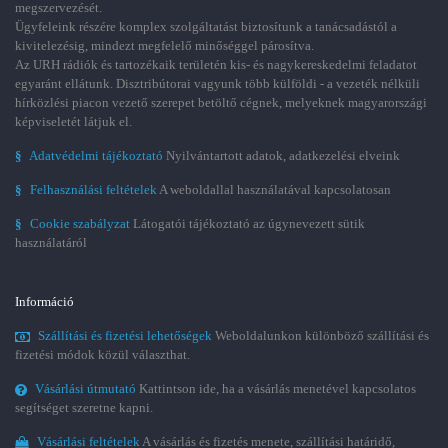
megszervezését.
Ügyfeleink részére komplex szolgáltatást biztosítunk a tanácsadástól a
kivitelezésig, mindezt megfelelő minőséggel párosítva.
Az URH rádiók és tartozékaik területén kis- és nagykereskedelmi feladatot
egyaránt ellátunk. Disztribútorai vagyunk több külföldi - a vezeték nélküli
hírközlési piacon vezető szerepet betöltő cégnek, melyeknek magyarországi
képviseletét látjuk el.
§
Adatvédelmi tájékoztató
Nyilvántartott adatok, adatkezelési elveink
§
Felhasználási feltételek
A weboldallal használatával kapcsolatosan
§
Cookie szabályzat
Látogatói tájékoztató az úgynevezett sütik
használatáról
Információ
Szállítási és fizetési lehetőségek
Weboldalunkon különböző szállítási és
fizetési módok közül választhat.
Vásárlási útmutató
Kattintson ide, ha a vásárlás menetével kapcsolatos
segítséget szeretne kapni.
Vásárlási feltételek
A vásárlás és fizetés menete, szállítási határidő,