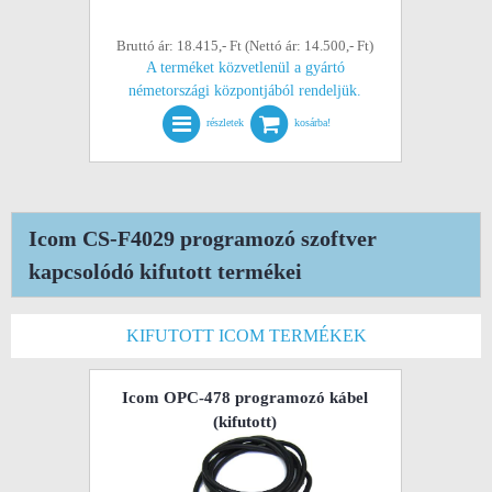
Bruttó ár: 18.415,- Ft (Nettó ár: 14.500,- Ft)
A terméket közvetlenül a gyártó
németországi központjából rendeljük.
részletek
kosárba!
Icom CS-F4029 programozó szoftver
kapcsolódó kifutott termékei
KIFUTOTT ICOM TERMÉKEK
Icom OPC-478 programozó kábel
(kifutott)