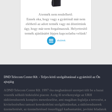
A termék nem rendelhető.
Ennek oka, hogy vagy a gyártónál már nem
elérhető az adott termék vagy mi döntöttünk
úgy, hogy már nem forgalmazzuk. Helyettesítő
termék ajánlásáért lépjen kapcsolatba velünk!
részletek
DND Telecom Center Kft. - Teljes körű szolgáltatással a gyártótól az Ön
ajtajáig
A DND Telecom Center Kft. 1997 óta meghatározó szerepet tölt be a hazai
vezeték nélküli hírközlési piacon. A cég fő tevékenysége az URH
rádiórendszerek komplex menedzselése, ami magában foglalja a tervezést, a
kivitelezéséhez tartozó kereskedelmi szolgáltatásokat, a rádiórendszerek
üzemeltetését, az üzemeltetéssel összefüggő karbantartási, javítási feladatok