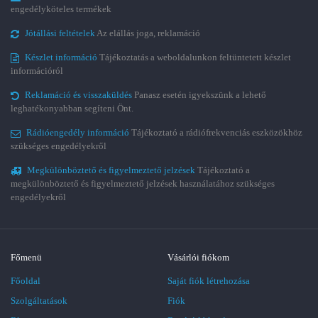
engedélyköteles termékek
Jótállási feltételek
Az elállás joga, reklamáció
Készlet információ
Tájékoztatás a weboldalunkon feltüntetett készlet
információról
Reklamáció és visszaküldés
Panasz esetén igyekszünk a lehető
leghatékonyabban segíteni Önt.
Rádióengedély információ
Tájékoztató a rádiófrekvenciás eszközökhöz
szükséges engedélyekről
Megkülönböztető és figyelmeztető jelzések
Tájékoztató a
megkülönböztető és figyelmeztető jelzések használatához szükséges
engedélyekről
Főmenü
Vásárlói fiókom
Főoldal
Saját fiók létrehozása
Szolgáltatások
Fiók