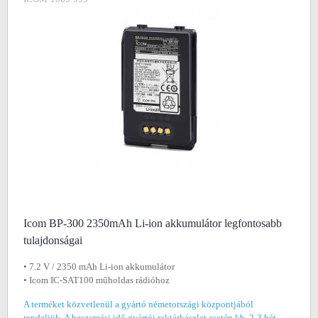
Icom BP-300 2350mAh Li-ion akkumulátor legfontosabb
tulajdonságai
• 7.2 V / 2350 mAh Li-ion akkumulátor
• Icom IC-SAT100 műholdas rádióhoz
A terméket közvetlenül a gyártó németországi központjából
rendeljük. A beszerzési idő gyártói raktárkészlet esetén kb. 2-3 hét,