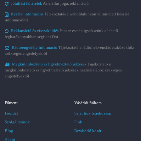
Jótállási feltételek
Az elállás joga, reklamáció
Készlet információ
Tájékoztatás a weboldalunkon feltüntetett készlet
információról
Reklamáció és visszaküldés
Panasz esetén igyekszünk a lehető
leghatékonyabban segíteni Önt.
Rádióengedély információ
Tájékoztató a rádiófrekvenciás eszközökhöz
szükséges engedélyekről
Megkülönböztető és figyelmeztető jelzések
Tájékoztató a
megkülönböztető és figyelmeztető jelzések használatához szükséges
engedélyekről
Főmenü
Vásárlói fiókom
Főoldal
Saját fiók létrehozása
Szolgáltatások
Fiók
Blog
Bevásárló kosár
Akció