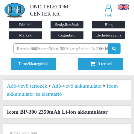
DND TELECOM
CENTER Kft.
Fiók
Főoldal
Szolgáltatások
Blog
Márkák
Cégünkről
Elérhetőségeink
Termékkategóriák
0
termék
Adó-vevő tartozék
Adó-vevő akkumulátor
Icom
akkumulátor és elemtartó
Icom BP-300 2350mAh Li-ion akkumulátor
ICOM-1065-999