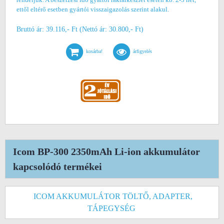
ettől eltérő esetben gyártói visszaigazolás szerint alakul.
Bruttó ár: 39.116,- Ft (Nettó ár: 30.800,- Ft)
kosárba!
árfigyelés
Icom BP-300 2350mAh Li-ion akkumulátor
kapcsolódó termékei
ICOM AKKUMULÁTOR TÖLTŐ, ADAPTER,
TÁPEGYSÉG