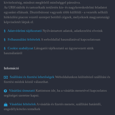
kivitelezésig, mindezt megfelelő minőséggel párosítva.
Az URH rádiók és tartozékaik területén kis- és nagykereskedelmi feladatot
egyaránt ellátunk. Disztribútorai vagyunk több külföldi - a vezeték nélküli
hírközlési piacon vezető szerepet betöltő cégnek, melyeknek magyarországi
képviseletét látjuk el.
§
Adatvédelmi tájékoztató
Nyilvántartott adatok, adatkezelési elveink
§
Felhasználási feltételek
A weboldallal használatával kapcsolatosan
§
Cookie szabályzat
Látogatói tájékoztató az úgynevezett sütik
használatáról
Információ
Szállítási és fizetési lehetőségek
Weboldalunkon különböző szállítási és
fizetési módok közül választhat.
Vásárlási útmutató
Kattintson ide, ha a vásárlás menetével kapcsolatos
segítséget szeretne kapni.
Vásárlási feltételek
A vásárlás és fizetés menete, szállítási határidő,
engedélyköteles termékek