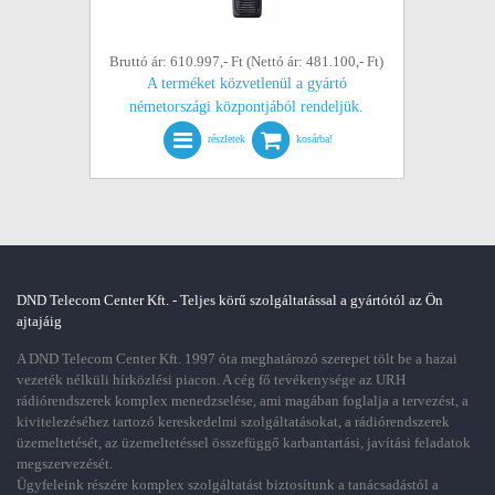
Bruttó ár: 610.997,- Ft (Nettó ár: 481.100,- Ft)
A terméket közvetlenül a gyártó
németországi központjából rendeljük.
részletek
kosárba!
DND Telecom Center Kft. - Teljes körű szolgáltatással a gyártótól az Ön
ajtajáig
A DND Telecom Center Kft. 1997 óta meghatározó szerepet tölt be a hazai
vezeték nélküli hírközlési piacon. A cég fő tevékenysége az URH
rádiórendszerek komplex menedzselése, ami magában foglalja a tervezést, a
kivitelezéséhez tartozó kereskedelmi szolgáltatásokat, a rádiórendszerek
üzemeltetését, az üzemeltetéssel összefüggő karbantartási, javítási feladatok
megszervezését.
Ügyfeleink részére komplex szolgáltatást biztosítunk a tanácsadástól a