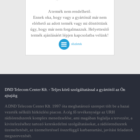
A termék nem rendelhető.
Ennek oka, hogy vagy a gyártónál már nem
elérhető az adott termék vagy mi döntöttünk
úgy, hogy már nem forgalmazzuk. Helyettesítő
termék ajánlásáért lépjen kapcsolatba velünk!
részletek
DND Telecom Center Kft. - Teljes körű szolgáltatással a gyártótól az Ön
ajtajáig
A DND Telecom Center Kft. 1997 óta meghatározó szerepet tölt be a hazai
vezeték nélküli hírközlési piacon. A cég fő tevékenysége az URH
rádiórendszerek komplex menedzselése, ami magában foglalja a tervezést, a
kivitelezéséhez tartozó kereskedelmi szolgáltatásokat, a rádiórendszerek
üzemeltetését, az üzemeltetéssel összefüggő karbantartási, javítási feladatok
megszervezését.