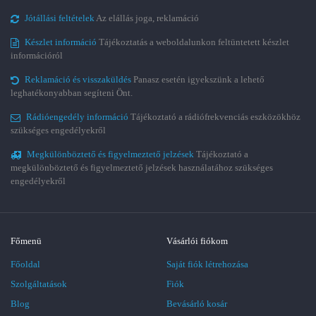
Jótállási feltételek
Az elállás joga, reklamáció
Készlet információ
Tájékoztatás a weboldalunkon feltüntetett készlet
információról
Reklamáció és visszaküldés
Panasz esetén igyekszünk a lehető
leghatékonyabban segíteni Önt.
Rádióengedély információ
Tájékoztató a rádiófrekvenciás eszközökhöz
szükséges engedélyekről
Megkülönböztető és figyelmeztető jelzések
Tájékoztató a
megkülönböztető és figyelmeztető jelzések használatához szükséges
engedélyekről
Főmenü
Vásárlói fiókom
Főoldal
Saját fiók létrehozása
Szolgáltatások
Fiók
Blog
Bevásárló kosár