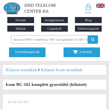
DND TELECOM
CENTER Kft.
Fiók
Főoldal
Szolgáltatások
Blog
Márkák
Cégünkről
Elérhetőségeink
Termékkategóriák
0
termék
Kifutott termékek
Kifutott Icom termékek
Icom BC-162 komplett gyorstöltő
(kifutott)
ICOM-201-999