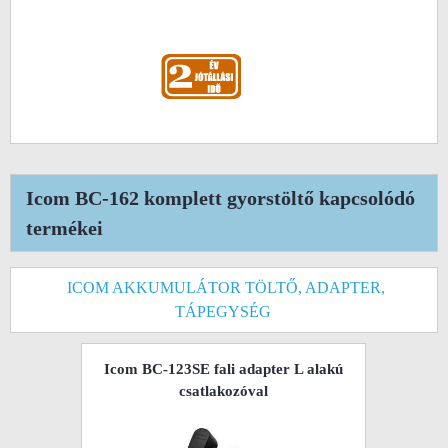
Icom BC-162 komplett gyorstöltő kapcsolódó
termékei
ICOM AKKUMULÁTOR TÖLTŐ, ADAPTER,
TÁPEGYSÉG
Icom BC-123SE fali adapter L alakú
csatlakozóval