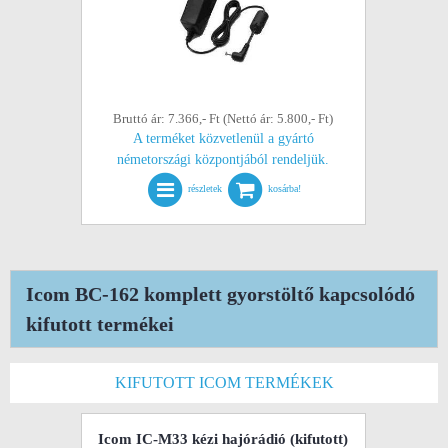
Bruttó ár: 7.366,- Ft (Nettó ár: 5.800,- Ft)
A terméket közvetlenül a gyártó
németországi központjából rendeljük.
részletek
kosárba!
Icom BC-162 komplett gyorstöltő kapcsolódó
kifutott termékei
KIFUTOTT ICOM TERMÉKEK
Icom IC-M33 kézi hajórádió
(kifutott)