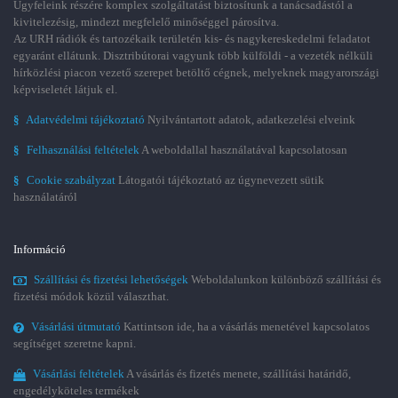
Ügyfeleink részére komplex szolgáltatást biztosítunk a tanácsadástól a
kivitelezésig, mindezt megfelelő minőséggel párosítva.
Az URH rádiók és tartozékaik területén kis- és nagykereskedelmi feladatot
egyaránt ellátunk. Disztribútorai vagyunk több külföldi - a vezeték nélküli
hírközlési piacon vezető szerepet betöltő cégnek, melyeknek magyarországi
képviseletét látjuk el.
§
Adatvédelmi tájékoztató
Nyilvántartott adatok, adatkezelési elveink
§
Felhasználási feltételek
A weboldallal használatával kapcsolatosan
§
Cookie szabályzat
Látogatói tájékoztató az úgynevezett sütik
használatáról
Információ
Szállítási és fizetési lehetőségek
Weboldalunkon különböző szállítási és
fizetési módok közül választhat.
Vásárlási útmutató
Kattintson ide, ha a vásárlás menetével kapcsolatos
segítséget szeretne kapni.
Vásárlási feltételek
A vásárlás és fizetés menete, szállítási határidő,
engedélyköteles termékek