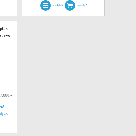
!
részletek
kosárba!
plex
óvevő
67.000,-
rtó
eljük.
!