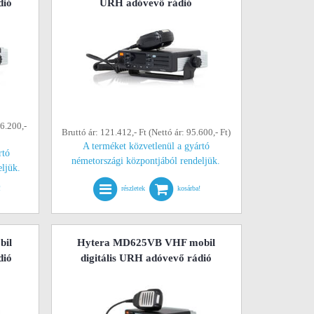
dió
URH adóvevő rádió
06.200,-
Bruttó ár: 121.412,- Ft (Nettó ár: 95.600,- Ft)
A terméket közvetlenül a gyártó
rtó
németországi központjából rendeljük.
eljük.
!
részletek
kosárba!
bil
Hytera MD625VB VHF mobil
dió
digitális URH adóvevő rádió