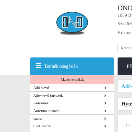
DND
1089 Bu
Szaküzl
Központ
Termékkategóriák
Fő
Akciós termékek
Adó-
Adó-vevő
Adó-vevő tartozék
Antennák
Hyte
Antenna tartozék
Kábel
HYT
Csatlakozó