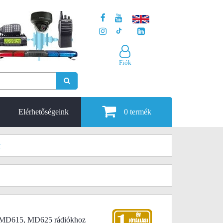
Fiók
Elérhetőségeink
0
termék
t
t MD615, MD625 rádiókhoz