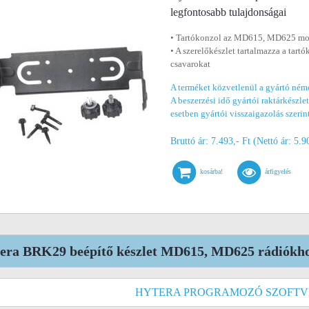
legfontosabb tulajdonságai
• Tartókonzol az MD615, MD625 mo
• A szerelőkészlet tartalmazza a tartó
csavarokat
A terméket közvetlenül a gyártó ném
A beszerzési idő gyártói raktárkészlet 
esetben gyártói visszaigazolás szerin
Bruttó ár: 7.493,- Ft (Nettó ár: 5.9
kosárba!
árfigyelés
era BRK29 beépítő készlet MD615, MD625 rádiókho
HYTERA PROGRAMOZÓ SZOFTV