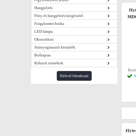
Hangjelzés
Hyt
Fény és hangjelzés kiegészítő
MD6
Forgalomtechnika
LED lámpa
Okosotthon
Szúnyogriasztó készülék
Bolhapiac
Kifutott termékek
Brutt
Hírlevél feliratkozás
A
Hyte