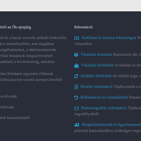
ótól az Ön ajtajáig
Információ
t be a hazai vezeték nélküli hírközlési
Szállítási és fizetési lehetőségek
We
plex menedzselése, ami magában
választhat.
zolgáltatásokat, a rádiórendszerek
Vásárlási útmutató
Kattintson ide, 
vítási feladatok megszervezését.
sadástól a kivitelezésig, mindezt
Vásárlási feltételek
A vásárlás és fi
lmi feladatot egyaránt ellátunk.
Jótállási feltételek
Az elállás joga,
özlési piacon vezető szerepet betöltő
Készlet információ
Tájékoztatás a 
si elveink
Reklamáció és visszaküldés
Panasz
olatosan
Rádióengedély információ
Tájékoz
engedélyekről
ütik használatáról
Megkülönböztető és figyelmeztető
jelzések használatához szükséges enge