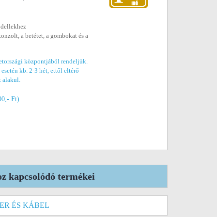
dellekhez
konzolt, a betétet, a gombokat és a
etországi központjából rendeljük.
esetén kb. 2-3 hét, ettől eltérő
t alakul.
00,- Ft)
z kapcsolódó termékei
ER ÉS KÁBEL