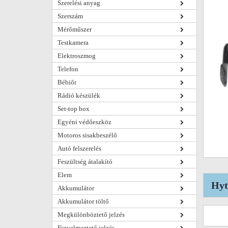
Szerelési anyag
Szerszám
Mérőműszer
Testkamera
Elektroszmog
Telefon
Bébiőr
Rádió készülék
Set-top box
Egyéni védőeszköz
Motoros sisakbeszélő
Autó felszerelés
Feszültség átalakító
Elem
Hyt
Akkumulátor
Akkumulátor töltő
Megkülönböztető jelzés
Figyelmeztető jelzés