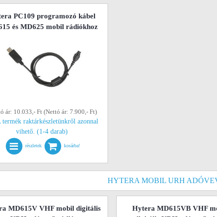
era PC109 programozó kábel
15 és MD625 mobil rádiókhoz
ó ár: 10.033,- Ft (Nettó ár: 7.900,- Ft)
 termék raktárkészletünkről azonnal
vihető. (1-4 darab)
részletek
kosárba!
HYTERA MOBIL URH ADÓVE
ra MD615V VHF mobil digitális
Hytera MD615VB VHF mo