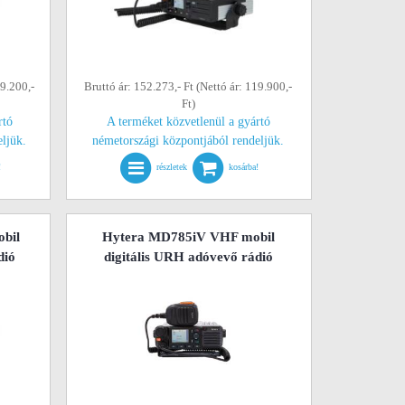
09.200,-
Bruttó ár: 152.273,- Ft (Nettó ár: 119.900,-
Ft)
rtó
A terméket közvetlenül a gyártó
eljük.
németországi központjából rendeljük.
!
részletek
kosárba!
bil
Hytera MD785iV VHF mobil
dió
digitális URH adóvevő rádió