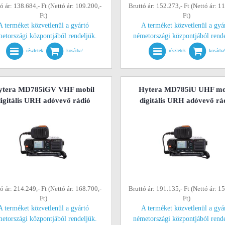
ó ár: 138.684,- Ft (Nettó ár: 109.200,-
Bruttó ár: 152.273,- Ft (Nettó ár: 1
Ft)
Ft)
A terméket közvetlenül a gyártó
A terméket közvetlenül a gyá
etországi központjából rendeljük.
németországi központjából rend
részletek
kosárba!
részletek
kosárba
ytera MD785iGV VHF mobil
Hytera MD785iU UHF mo
igitális URH adóvevő rádió
digitális URH adóvevő rá
ó ár: 214.249,- Ft (Nettó ár: 168.700,-
Bruttó ár: 191.135,- Ft (Nettó ár: 1
Ft)
Ft)
A terméket közvetlenül a gyártó
A terméket közvetlenül a gyá
etországi központjából rendeljük.
németországi központjából rend