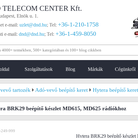
 TELECOM CENTER Kft.
dapest, Elnök u. 1.
+36-1-210-1758
et e-mail:
uzlet@dnd.hu
;
Tel:
+36-1-459-8050
i e-mail:
dnd@dnd.hu
;
Tel:
oldal
Szolgáltatások
Blog
Márkák
Cégünkről
vevő tartozék
Adó-vevő beépítő keret
Hytera beépítő kere
ra BRK29 beépítő készlet MD615, MD625 rádiókhoz
-249-999
Hytera BRK29 beépítő készle