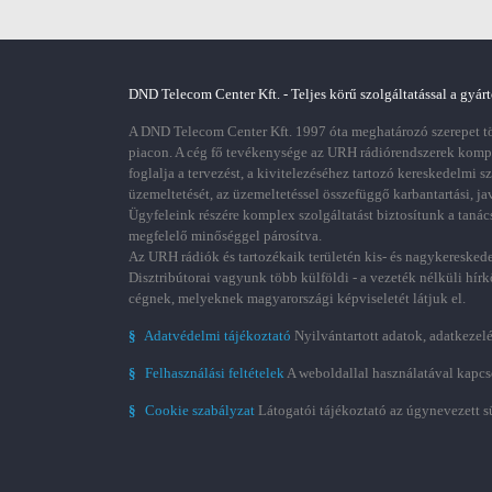
DND Telecom Center Kft. - Teljes körű szolgáltatással a gyárt
A DND Telecom Center Kft. 1997 óta meghatározó szerepet töl
piacon. A cég fő tevékenysége az URH rádiórendszerek kom
foglalja a tervezést, a kivitelezéséhez tartozó kereskedelmi s
üzemeltetését, az üzemeltetéssel összefüggő karbantartási, ja
Ügyfeleink részére komplex szolgáltatást biztosítunk a tanác
megfelelő minőséggel párosítva.
Az URH rádiók és tartozékaik területén kis- és nagykereskede
Disztribútorai vagyunk több külföldi - a vezeték nélküli hírk
cégnek, melyeknek magyarországi képviseletét látjuk el.
§
Adatvédelmi tájékoztató
Nyilvántartott adatok, adatkezelé
§
Felhasználási feltételek
A weboldallal használatával kapcs
§
Cookie szabályzat
Látogatói tájékoztató az úgynevezett s