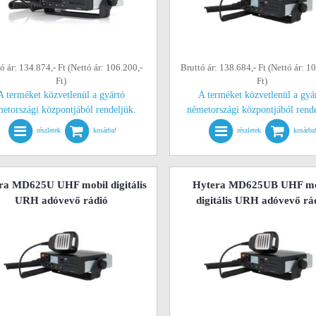
ó ár: 134.874,- Ft (Nettó ár: 106.200,-
Bruttó ár: 138.684,- Ft (Nettó ár: 1
Ft)
Ft)
A terméket közvetlenül a gyártó
A terméket közvetlenül a gyá
etországi központjából rendeljük.
németországi központjából rend
részletek
kosárba!
részletek
kosárba
ra MD625U UHF mobil digitális
Hytera MD625UB UHF mo
URH adóvevő rádió
digitális URH adóvevő rá