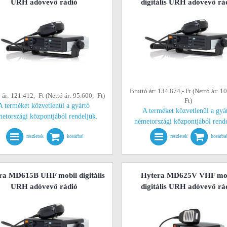
URH adóvevő rádió
digitális URH adóvevő rá
Bruttó ár: 134.874,- Ft (Nettó ár: 1
 ár: 121.412,- Ft (Nettó ár: 95.600,- Ft)
Ft)
A terméket közvetlenül a gyártó
A terméket közvetlenül a gyá
etországi központjából rendeljük.
németországi központjából rend
részletek
kosárba!
részletek
kosárba
ra MD615B UHF mobil digitális
Hytera MD625V VHF mo
URH adóvevő rádió
digitális URH adóvevő rá