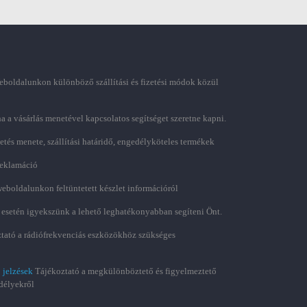
boldalunkon különböző szállítási és fizetési módok közül
ha a vásárlás menetével kapcsolatos segítséget szeretne kapni.
zetés menete, szállítási határidő, engedélyköteles termékek
 reklamáció
weboldalunkon feltüntetett készlet információról
 esetén igyekszünk a lehető leghatékonyabban segíteni Önt.
tató a rádiófrekvenciás eszközökhöz szükséges
 jelzések
Tájékoztató a megkülönböztető és figyelmeztető
délyekről