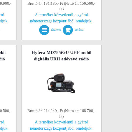
19.900,-
Bruttó ár: 191.135,- Ft (Nettó ár: 150.500,-
Ft)
rtó
A terméket közvetlenül a gyártó
eljük.
németországi központjából rendeljük.
!
részletek
kosárba!
bil
Hytera MD785iGU UHF mobil
dió
digitális URH adóvevő rádió
50.500,-
Bruttó ár: 214.249,- Ft (Nettó ár: 168.700,-
Ft)
rtó
A terméket közvetlenül a gyártó
eljük.
németországi központjából rendeljük.