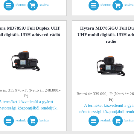
részletek
kosárba!
részletek
kosárba
era MD785iU Full Duplex UHF
Hytera MD785iGU Full Du
il digitális URH adóvevő rádió
UHF mobil digitális URH ad
rádió
ó ár: 315.976,- Ft (Nettó ár: 248.800,-
Bruttó ár: 339.090,- Ft (Nettó ár: 2
Ft)
Ft)
A terméket közvetlenül a gyártó
A terméket közvetlenül a gyá
etországi központjából rendeljük.
németországi központjából rend
részletek
kosárba!
részletek
kosárba