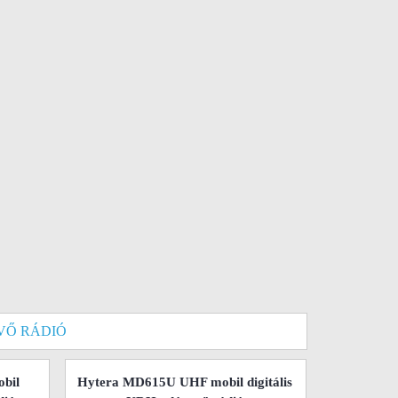
VŐ RÁDIÓ
bil
Hytera MD615U UHF mobil digitális