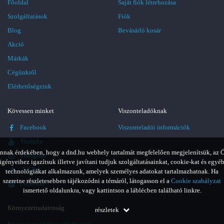
Főoldal
Saját fiók létrehozása
Szolgáltatások
Fiók
Blog
Bevásárló kosár
Akció
Márkák
Cégünkről
Elérhetőségeink
Kövessen minket
Viszonteladóknak
Facebook
Viszonteladói információk
Youtube
nnak érdekében, hogy a dnd.hu webhely tartalmát megfelelően megjelenítsük, az 
Instagram
igényeihez igazítsuk illetve javítani tudjuk szolgáltatásainkat, cookie-kat és egyé
TikTok
technológiákat alkalmazunk, amelyek személyes adatokat tartalmazhatnak. Ha
szeretne részletesebben tájékozódni a témáról, látogasson el a
Cookie szabályzat
LinkedIn
ismertető oldalunkra, vagy kattintson a láblécben található linkre.
Környezettudatosság
részletek