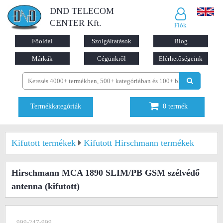
DND TELECOM
CENTER Kft.
Fiók
Főoldal
Szolgáltatások
Blog
Márkák
Cégünkről
Elérhetőségeink
Termékkategóriák
0
termék
Kifutott termékek
Kifutott Hirschmann termékek
Hirschmann MCA 1890 SLIM/PB GSM szélvédő
antenna
(kifutott)
999-247-999