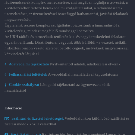
rádiórendszerek komplex menedzselése, ami magában foglalja a tervezést, a
kivitelezéséhez tartozó kereskedelmi szolgáltatásokat, a rádiórendszerek
üzemeltetését, az üzemeltetéssel összefüggő karbantartási, javítási feladatok
megszervezését.
Ügyfeleink részére komplex szolgáltatást biztosítunk a tanácsadástól a
kivitelezésig, mindezt megfelelő minőséggel párosítva.
Az URH rádiók és tartozékaik területén kis- és nagykereskedelmi feladatot
egyaránt ellátunk. Disztribútorai vagyunk több külföldi - a vezeték nélküli
hírközlési piacon vezető szerepet betöltő cégnek, melyeknek magyarországi
képviseletét látjuk el.
§
Adatvédelmi tájékoztató
Nyilvántartott adatok, adatkezelési elveink
§
Felhasználási feltételek
A weboldallal használatával kapcsolatosan
§
Cookie szabályzat
Látogatói tájékoztató az úgynevezett sütik
használatáról
Információ
Szállítási és fizetési lehetőségek
Weboldalunkon különböző szállítási és
fizetési módok közül választhat.
Vásárlási útmutató
Kattintson ide, ha a vásárlás menetével kapcsolatos