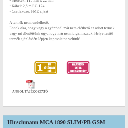
• Méretek: 115 mm x 22 mm
• Kábel: 2,5 m RG-174
• Csatlakozó: FME aljzat
A termék nem rendelhető.
Ennek oka, hogy vagy a gyártónál már nem elérhető az adott termék
vagy mi döntöttünk úgy, hogy már nem forgalmazzuk. Helyettesítő
termék ajánlásáért lépjen kapcsolatba velünk!
ANGOL TÁJÉKOZTATÓ
Hirschmann MCA 1890 SLIM/PB GSM