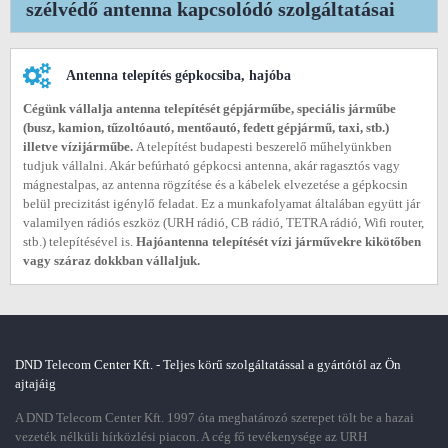
szélvédő antenna kapcsolódó szolgáltatásai
Antenna telepítés gépkocsiba, hajóba
Cégünk vállalja antenna telepítését gépjárműbe, speciális járműbe
(busz, kamion, tűzoltóautó, mentőautó, fedett gépjármű, taxi, stb.)
illetve vízijárműbe.
A telepítést budapesti beszerelő műhelyünkben
tudjuk vállalni. Akár befúrható gépkocsi antenna, akár ragasztós vagy
mágnestalpas, az antenna rögzítése és a kábelek elvezetése a gépkocsin
belül precizitást igénylő feladat. Ez a munkafolyamat általában együtt jár
valamilyen rádiós eszköz (URH rádió, CB rádió, TETRA rádió, Wifi router,
stb.) telepítésével is.
Hajóantenna telepítését vízi járművekre kikötőben
vagy száraz dokkban vállaljuk.
DND Telecom Center Kft. - Teljes körű szolgáltatással a gyártótól az Ön
ajtajáig
A DND Telecom Center Kft. 1997 óta meghatározó szerepet tölt be a hazai
vezeték nélküli hírközlési piacon. A cég fő tevékenysége az URH