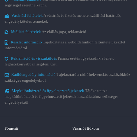
segítséget szeretne kapni.
Vásárlási feltételek
A vásárlás és fizetés menete, szállítási határidő,
engedélyköteles termékek
Jótállási feltételek
Az elállás joga, reklamáció
Készlet információ
Tájékoztatás a weboldalunkon feltüntetett készlet
információról
Reklamáció és visszaküldés
Panasz esetén igyekszünk a lehető
leghatékonyabban segíteni Önt.
Rádióengedély információ
Tájékoztató a rádiófrekvenciás eszközökhöz
szükséges engedélyekről
Megkülönböztető és figyelmeztető jelzések
Tájékoztató a
megkülönböztető és figyelmeztető jelzések használatához szükséges
engedélyekről
Főmenü
Vásárlói fiókom