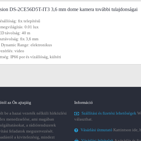
sion DS-2CE56D5T-IT3 3,6 mm dome kamera további tulajdonságai
ésállóság: fix telepítésű
 megvilágítás: 0.01 lux
ED távolság: 40 m
sztávolság: fix 3,6 mm
 Dynamic Range: elektronikus
vezérlés: video
ttség: IP66 por és vízállóság, kültéri
ótól az Ön ajtajáig
Információ
t be a hazai vezeték nélküli hírközlési
Szállítási és fizetési lehetőségek
We
plex menedzselése, ami magában
választhat.
zolgáltatásokat, a rádiórendszerek
Vásárlási útmutató
Kattintson ide, 
vítási feladatok megszervezését.
sadástól a kivitelezésig, mindezt
Vásárlási feltételek
A vásárlás és fi