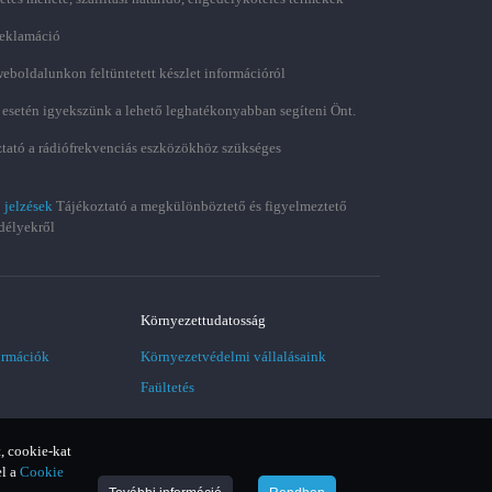
 reklamáció
weboldalunkon feltüntetett készlet információról
 esetén igyekszünk a lehető leghatékonyabban segíteni Önt.
tató a rádiófrekvenciás eszközökhöz szükséges
 jelzések
Tájékoztató a megkülönböztető és figyelmeztető
délyekről
Környezettudatosság
ormációk
Környezetvédelmi vállalásaink
Faültetés
, cookie-kat
el a
Cookie