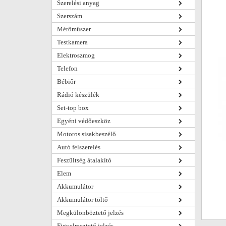
Szerelési anyag
Szerszám
Mérőműszer
Testkamera
Elektroszmog
Telefon
Bébiőr
Rádió készülék
Set-top box
Egyéni védőeszköz
Motoros sisakbeszélő
Autó felszerelés
Feszültség átalakító
Elem
Akkumulátor
Akkumulátor töltő
Megkülönböztető jelzés
Figyelmeztető jelzés