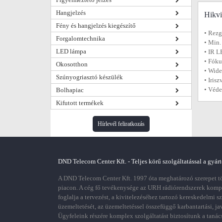
Hangjelzés
Hikvi
Fény és hangjelzés kiegészítő
• Rezg
Forgalomtechnika
• Min.
LED lámpa
• IR L
• Fóku
Okosotthon
• Wide
Szúnyogriasztó készülék
• Irisz
• Véde
Bolhapiac
Kifutott termékek
Hírlevél feliratkozás
DND Telecom Center Kft. - Teljes körű szolgáltatással a gyárt
A DND Telecom Center Kft. 1997 óta meghatározó szerepet töl
piacon. A cég fő tevékenysége az URH rádiórendszerek kom
foglalja a tervezést, a kivitelezéséhez tartozó kereskedelmi s
üzemeltetését, az üzemeltetéssel összefüggő karbantartási, ja
Ügyfeleink részére komplex szolgáltatást biztosítunk a tanác