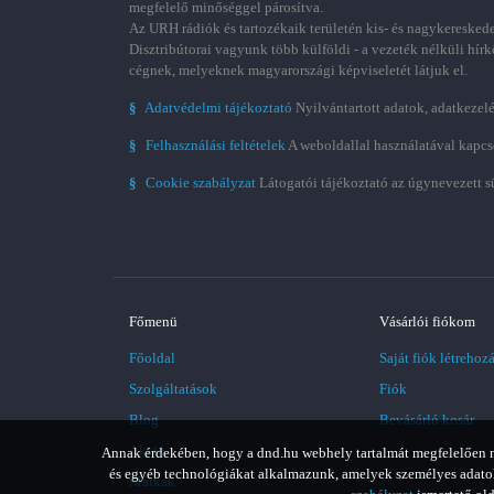
megfelelő minőséggel párosítva.
Az URH rádiók és tartozékaik területén kis- és nagykereskede
Disztribútorai vagyunk több külföldi - a vezeték nélküli hírk
cégnek, melyeknek magyarországi képviseletét látjuk el.
§
Adatvédelmi tájékoztató
Nyilvántartott adatok, adatkezelé
§
Felhasználási feltételek
A weboldallal használatával kapcs
§
Cookie szabályzat
Látogatói tájékoztató az úgynevezett s
Főmenü
Vásárlói fiókom
Főoldal
Saját fiók létrehoz
Szolgáltatások
Fiók
Blog
Bevásárló kosár
Akció
Annak érdekében, hogy a dnd.hu webhely tartalmát megfelelően meg
és egyéb technológiákat alkalmazunk, amelyek személyes adatoka
Márkák