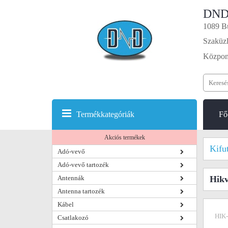
DND
1089 Bu
Szaküzl
Központ
Termékkategóriák
Fő
Akciós termékek
Kifu
Adó-vevő
Adó-vevő tartozék
Antennák
Hik
Antenna tartozék
Kábel
HIK
Csatlakozó