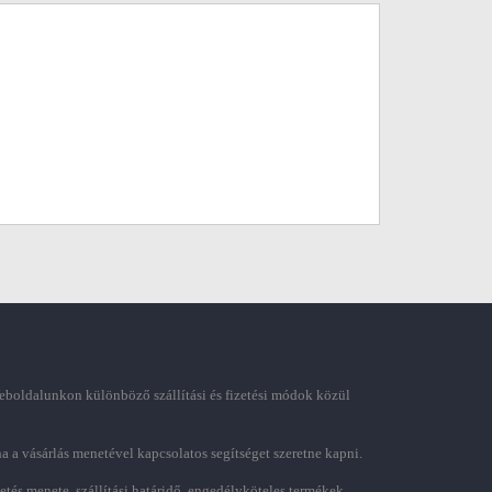
boldalunkon különböző szállítási és fizetési módok közül
ha a vásárlás menetével kapcsolatos segítséget szeretne kapni.
zetés menete, szállítási határidő, engedélyköteles termékek