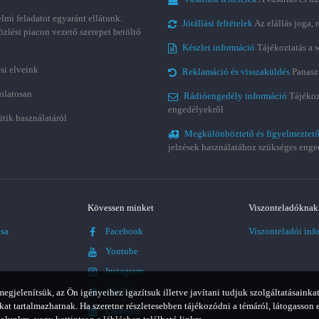
lmi feladatot egyaránt ellátunk.
Jótállási feltételek
Az elállás joga,
özlési piacon vezető szerepet betöltő
Készlet információ
Tájékoztatás a 
si elveink
Reklamáció és visszaküldés
Panasz
olatosan
Rádióengedély információ
Tájékoz
engedélyekről
ütik használatáról
Megkülönböztető és figyelmeztető
jelzések használatához szükséges enge
Kövessen minket
Viszonteladóknak
ása
Facebook
Viszonteladói inf
Youtube
Instagram
TikTok
jelenítsük, az Ön igényeihez igazítsuk illetve javítani tudjuk szolgáltatásainkat
t tartalmazhatnak. Ha szeretne részletesebben tájékozódni a témáról, látogasson 
LinkedIn