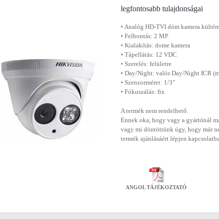
legfontosabb tulajdonságai
• Analóg HD-TVI dóm kamera kültér
• Felbontás: 2 MP
• Kialakítás: dome kamera
• Tápellátás: 12 VDC
• Szerelés: felületre
• Day/Night: valós Day/Night ICR (m
• Szenzorméret: 1/3"
• Fókuszálás: fix
A termék nem rendelhető.
Ennek oka, hogy vagy a gyártónál má
vagy mi döntöttünk úgy, hogy már n
termék ajánlásáért lépjen kapcsolatb
ANGOL TÁJÉKOZTATÓ