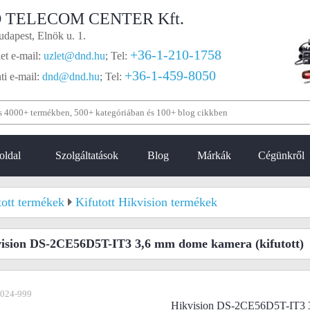
 TELECOM CENTER Kft.
dapest, Elnök u. 1.
+36-1-210-1758
et e-mail:
uzlet@dnd.hu
;
Tel:
+36-1-459-8050
i e-mail:
dnd@dnd.hu
;
Tel:
oldal
Szolgáltatások
Blog
Márkák
Cégünkről
tott termékek
Kifutott Hikvision termékek
vision DS-2CE56D5T-IT3 3,6 mm dome kamera
(kifutott)
-024-999
Hikvision DS-2CE56D5T-IT3 