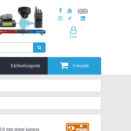
Fiók
Elérhetőségeink
0
termék
3,6 mm dome kamera