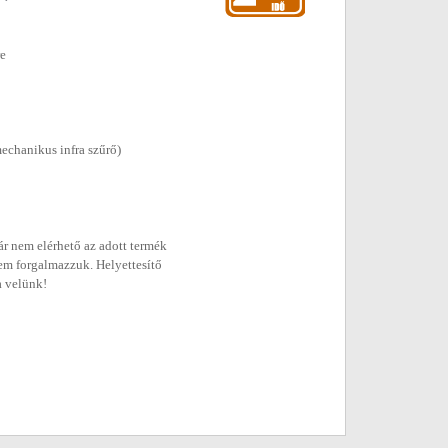
re
echanikus infra szűrő)
r nem elérhető az adott termék
em forgalmazzuk. Helyettesítő
a velünk!