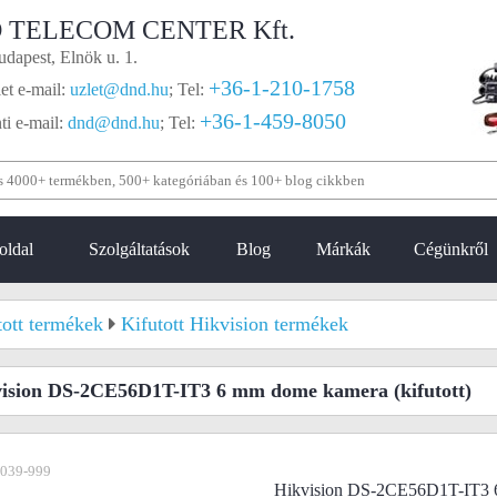
 TELECOM CENTER Kft.
dapest, Elnök u. 1.
+36-1-210-1758
et e-mail:
uzlet@dnd.hu
;
Tel:
+36-1-459-8050
i e-mail:
dnd@dnd.hu
;
Tel:
oldal
Szolgáltatások
Blog
Márkák
Cégünkről
tott termékek
Kifutott Hikvision termékek
vision DS-2CE56D1T-IT3 6 mm dome kamera
(kifutott)
-039-999
Hikvision DS-2CE56D1T-IT3 