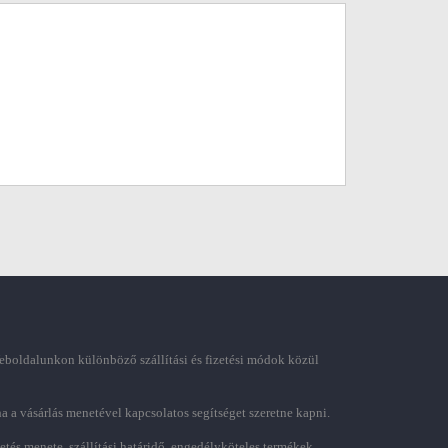
boldalunkon különböző szállítási és fizetési módok közül
ha a vásárlás menetével kapcsolatos segítséget szeretne kapni.
zetés menete, szállítási határidő, engedélyköteles termékek