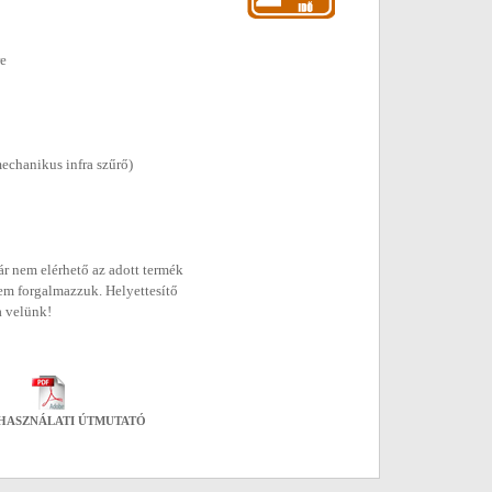
re
echanikus infra szűrő)
r nem elérhető az adott termék
em forgalmazzuk. Helyettesítő
a velünk!
HASZNÁLATI ÚTMUTATÓ