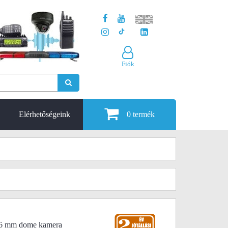
Fiók
Elérhetőségeink
0
termék
6 mm dome kamera