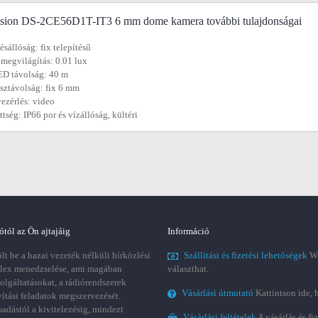
ision DS-2CE56D1T-IT3 6 mm dome kamera további tulajdonságai
ésállóság: fix telepítésű
 megvilágítás: 0.01 lux
ED távolság: 40 m
sztávolság: fix 6 mm
vezérlés: video
ttség: IP66 por és vízállóság, kültéri
ótól az Ön ajtajáig
Információ
t be a hazai vezeték nélküli hírközlési
Szállítási és fizetési lehetőségek
We
plex menedzselése, ami magában
választhat.
zolgáltatásokat, a rádiórendszerek
Vásárlási útmutató
Kattintson ide, 
vítási feladatok megszervezését.
sadástól a kivitelezésig, mindezt
Vásárlási feltételek
A vásárlás és fi