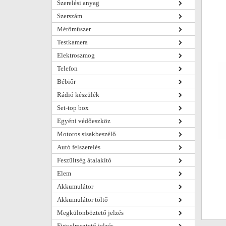
Szerelési anyag
Szerszám
Mérőműszer
Testkamera
Elektroszmog
Telefon
Bébiőr
Rádió készülék
Set-top box
Egyéni védőeszköz
Motoros sisakbeszélő
Autó felszerelés
Feszültség átalakító
Elem
Akkumulátor
Akkumulátor töltő
Megkülönböztető jelzés
Figyelmeztető jelzés