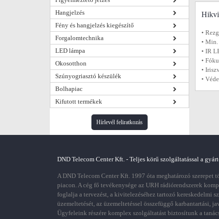
Hangjelzés
Hikv
Fény és hangjelzés kiegészítő
• Rezg
Forgalomtechnika
• Min.
LED lámpa
• IR L
• Fóku
Okosotthon
• Irisz
Szúnyogriasztó készülék
• Véde
Bolhapiac
Kifutott termékek
Hírlevél feliratkozás
DND Telecom Center Kft. - Teljes körű szolgáltatással a gyárt
A DND Telecom Center Kft. 1997 óta meghatározó szerepet töl
piacon. A cég fő tevékenysége az URH rádiórendszerek kom
foglalja a tervezést, a kivitelezéséhez tartozó kereskedelmi s
üzemeltetését, az üzemeltetéssel összefüggő karbantartási, ja
Ügyfeleink részére komplex szolgáltatást biztosítunk a tanác