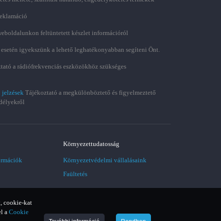
 reklamáció
weboldalunkon feltüntetett készlet információról
 esetén igyekszünk a lehető leghatékonyabban segíteni Önt.
tató a rádiófrekvenciás eszközökhöz szükséges
 jelzések
Tájékoztató a megkülönböztető és figyelmeztető
délyekről
Környezettudatosság
ormációk
Környezetvédelmi vállalásaink
Faültetés
, cookie-kat
el a
Cookie