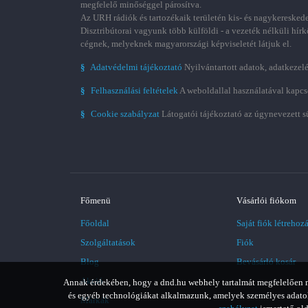
megfelelő minőséggel párosítva.
Az URH rádiók és tartozékaik területén kis- és nagykereskede
Disztribútorai vagyunk több külföldi - a vezeték nélküli hírk
cégnek, melyeknek magyarországi képviseletét látjuk el.
§
Adatvédelmi tájékoztató
Nyilvántartott adatok, adatkezelé
§
Felhasználási feltételek
A weboldallal használatával kapcs
§
Cookie szabályzat
Látogatói tájékoztató az úgynevezett s
Főmenü
Vásárlói fiókom
Főoldal
Saját fiók létrehoz
Szolgáltatások
Fiók
Blog
Bevásárló kosár
Akció
Annak érdekében, hogy a dnd.hu webhely tartalmát megfelelően meg
és egyéb technológiákat alkalmazunk, amelyek személyes adatoka
Márkák