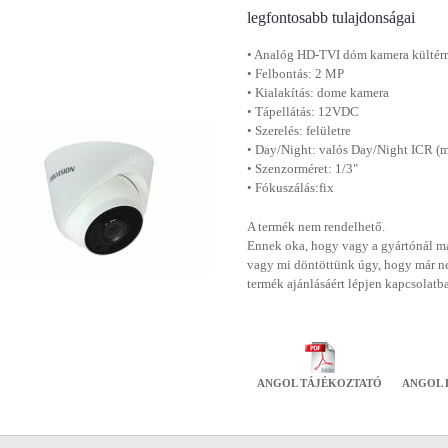
legfontosabb tulajdonságai
• Analóg HD-TVI dóm kamera kültér
• Felbontás: 2 MP
• Kialakítás: dome kamera
• Tápellátás: 12VDC
• Szerelés: felületre
• Day/Night: valós Day/Night ICR (m
• Szenzorméret: 1/3"
• Fókuszálás:fix
A termék nem rendelhető.
Ennek oka, hogy vagy a gyártónál má
vagy mi döntöttünk úgy, hogy már n
termék ajánlásáért lépjen kapcsolatb
ANGOL TÁJÉKOZTATÓ
ANGOL 