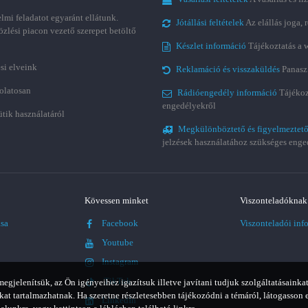
lmi feladatot egyaránt ellátunk.
Jótállási feltételek
Az elállás joga,
özlési piacon vezető szerepet betöltő
Készlet információ
Tájékoztatás a 
si elveink
Reklamáció és visszaküldés
Panasz
olatosan
Rádióengedély információ
Tájékoz
engedélyekről
ütik használatáról
Megkülönböztető és figyelmeztető
jelzések használatához szükséges enge
Kövessen minket
Viszonteladóknak
ása
Facebook
Viszonteladói inf
Youtube
Instagram
TikTok
jelenítsük, az Ön igényeihez igazítsuk illetve javítani tudjuk szolgáltatásainkat
t tartalmazhatnak. Ha szeretne részletesebben tájékozódni a témáról, látogasson 
LinkedIn