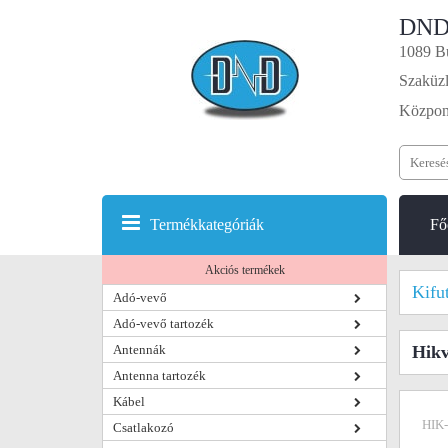
DND
1089 Bu
Szaküzl
Központ
Termékkategóriák
Fő
Akciós termékek
Kifu
Adó-vevő
Adó-vevő tartozék
Antennák
Hik
Antenna tartozék
Kábel
HIK
Csatlakozó