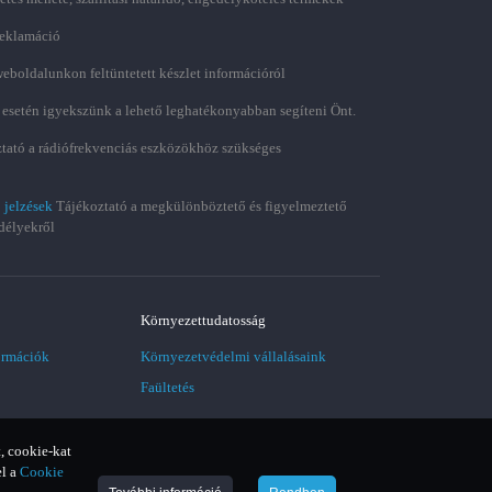
 reklamáció
weboldalunkon feltüntetett készlet információról
 esetén igyekszünk a lehető leghatékonyabban segíteni Önt.
tató a rádiófrekvenciás eszközökhöz szükséges
 jelzések
Tájékoztató a megkülönböztető és figyelmeztető
délyekről
Környezettudatosság
ormációk
Környezetvédelmi vállalásaink
Faültetés
, cookie-kat
el a
Cookie