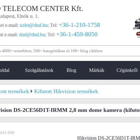
 TELECOM CENTER Kft.
dapest, Elnök u. 1.
+36-1-210-1758
et e-mail:
uzlet@dnd.hu
;
Tel:
+36-1-459-8050
i e-mail:
dnd@dnd.hu
;
Tel:
oldal
Szolgáltatások
Blog
Márkák
Cégünkről
tott termékek
Kifutott Hikvision termékek
vision DS-2CE56D1T-IRMM 2,8 mm dome kamera
(kifuto
-041-999
Hikvision DS-2CE56D1T-IRM