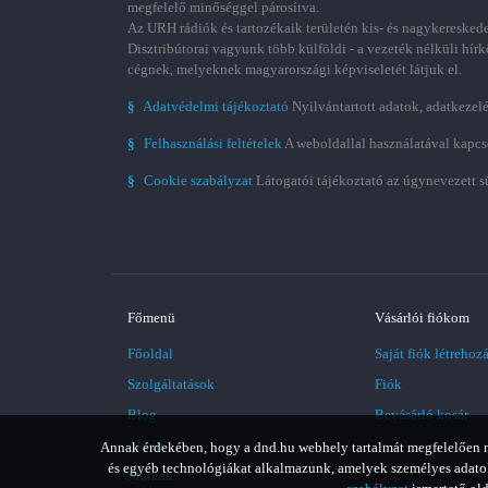
megfelelő minőséggel párosítva.
Az URH rádiók és tartozékaik területén kis- és nagykereskede
Disztribútorai vagyunk több külföldi - a vezeték nélküli hírk
cégnek, melyeknek magyarországi képviseletét látjuk el.
§
Adatvédelmi tájékoztató
Nyilvántartott adatok, adatkezelé
§
Felhasználási feltételek
A weboldallal használatával kapcs
§
Cookie szabályzat
Látogatói tájékoztató az úgynevezett s
Főmenü
Vásárlói fiókom
Főoldal
Saját fiók létrehoz
Szolgáltatások
Fiók
Blog
Bevásárló kosár
Akció
Annak érdekében, hogy a dnd.hu webhely tartalmát megfelelően meg
és egyéb technológiákat alkalmazunk, amelyek személyes adatoka
Márkák