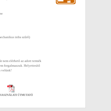
re
echanikus infra szűrő)
r nem elérhető az adott termék
em forgalmazzuk. Helyettesítő
a velünk!
HASZNÁLATI ÚTMUTATÓ