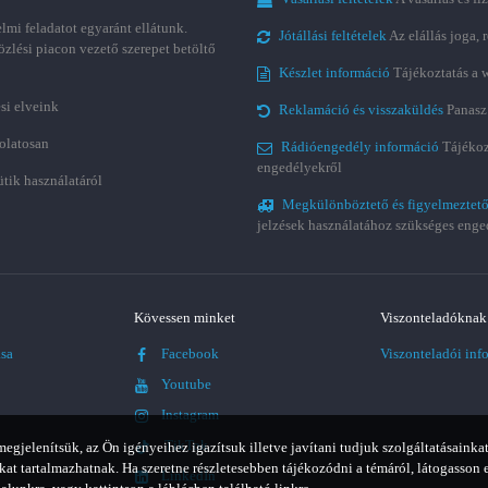
lmi feladatot egyaránt ellátunk.
Jótállási feltételek
Az elállás joga,
özlési piacon vezető szerepet betöltő
Készlet információ
Tájékoztatás a 
si elveink
Reklamáció és visszaküldés
Panasz
olatosan
Rádióengedély információ
Tájékoz
engedélyekről
ütik használatáról
Megkülönböztető és figyelmeztető
jelzések használatához szükséges enge
Kövessen minket
Viszonteladóknak
ása
Facebook
Viszonteladói inf
Youtube
Instagram
TikTok
jelenítsük, az Ön igényeihez igazítsuk illetve javítani tudjuk szolgáltatásainkat
t tartalmazhatnak. Ha szeretne részletesebben tájékozódni a témáról, látogasson 
LinkedIn