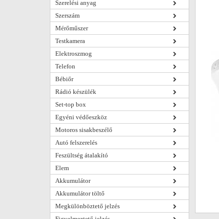
Szerelési anyag
Szerszám
Mérőműszer
Testkamera
Elektroszmog
Telefon
Bébiőr
Rádió készülék
Set-top box
Egyéni védőeszköz
Motoros sisakbeszélő
Autó felszerelés
Feszültség átalakító
Elem
Akkumulátor
Akkumulátor töltő
Megkülönböztető jelzés
Figyelmeztető jelzés