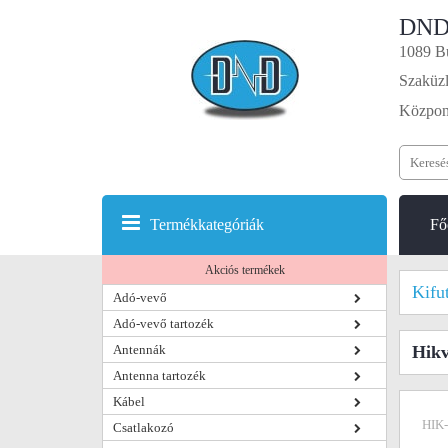
DND
1089 Bu
Szaküzl
Központ
Termékkategóriák
Fő
Akciós termékek
Kifu
Adó-vevő
Adó-vevő tartozék
Antennák
Hik
Antenna tartozék
Kábel
HIK
Csatlakozó