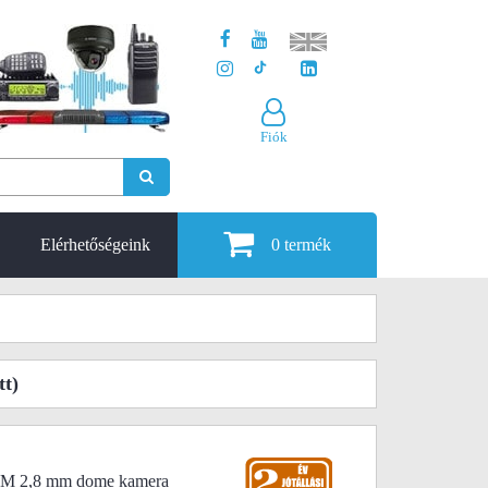
Fiók
Elérhetőségeink
0
termék
tt)
M 2,8 mm dome kamera