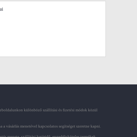
ai
boldalunkon különböző szállítási és fizetési módok közül
ha a vásárlás menetével kapcsolatos segítséget szeretne kapni.
zetés menete, szállítási határidő, engedélyköteles termékek