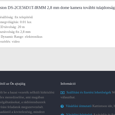
ision DS-2CE56D1T-IRMM 2,8 mm dome kamera további tulajdonság
ésállóság: fix telepítésű
 megvilágítás: 0.01 lux
ED távolság: 20 m
sztávolság:fix 2,8 mm
 Dynamic Range: elektronikus
vezérlés: video
ótól az Ön ajtajáig
Információ
t be a hazai vezeték nélküli hírközlési
Szállítási és fizetési lehetőségek
We
plex menedzselése, ami magában
választhat.
zolgáltatásokat, a rádiórendszerek
Vásárlási útmutató
Kattintson ide, 
vítási feladatok megszervezését.
sadástól a kivitelezésig, mindezt
Vásárlási feltételek
A vásárlás és fi