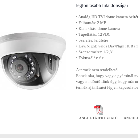
legfontosabb tulajdonságai
• Analóg HD-TVI dome kamera beltér
• Felbontás: 2 MP
• Kialakítás: dome kamera
• Tápellátás: 12VDC
• Szerelés: felületre
• Day/Night: valós Day/Night ICR (m
• Szenzorméret: 1/2,8"
• Fókuszálás: fix
A termék nem rendelhető.
Ennek oka, hogy vagy a gyártónál má
vagy mi döntöttünk úgy, hogy már n
termék ajánlásáért lépjen kapcsolatb
ANGOL TÁJÉKOZTATÓ
ANGOL 