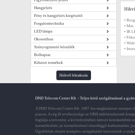
Hangjelzés
Hikv
Fény és hangjelzés kiegészítő
• Rezg
Forgalomtechnika
• Min.
LED lámpa
• IR L
• Fóku
Okosotthon
• Wide
Szúnyogriasztó készülék
• Irisz
Bolhapiac
Kifutott termékek
Hírlevél feliratkozás
DND Telecom Center Kft. - Teljes körű szolgáltatással a gyárt
A DND Telecom Center Kft. 1997 óta meghatározó szerepet töl
piacon. A cég fő tevékenysége az URH rádiórendszerek kom
foglalja a tervezést, a kivitelezéséhez tartozó kereskedelmi s
üzemeltetését, az üzemeltetéssel összefüggő karbantartási, ja
Ügyfeleink részére komplex szolgáltatást biztosítunk a tanác