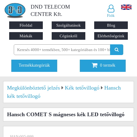
DND TELECOM
CENTER Kft.
Fiók
Főoldal
Szolgáltatások
Blog
Márkák
Cégünkről
Elérhetőségeink
Termékkategóriák
0
termék
Megkülönböztető jelzés
Kék tetővillogó
Hansch
kék tetővillogó
Hansch COMET S mágneses kék LED tetővillogó
HAN-005-999