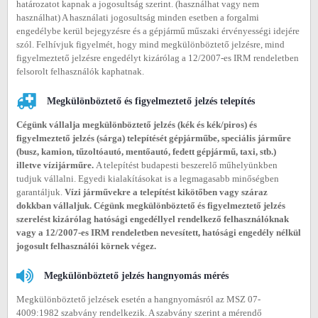
határozatot kapnak a jogosultság szerint. (használhat vagy nem
használhat) A használati jogosultság minden esetben a forgalmi
engedélybe kerül bejegyzésre és a gépjármű műszaki érvényességi idejére
szól. Felhívjuk figyelmét, hogy mind megkülönböztető jelzésre, mind
figyelmeztető jelzésre engedélyt kizárólag a 12/2007-es IRM rendeletben
felsorolt felhasználók kaphatnak.
Megkülönböztető és figyelmeztető jelzés telepítés
Cégünk vállalja megkülönböztető jelzés (kék és kék/piros) és
figyelmeztető jelzés (sárga) telepítését gépjárműbe, speciális járműre
(busz, kamion, tűzoltóautó, mentőautó, fedett gépjármű, taxi, stb.)
illetve vízijárműre.
A telepítést budapesti beszerelő műhelyünkben
tudjuk vállalni. Egyedi kialakításokat is a legmagasabb minőségben
garantáljuk.
Vízi járművekre a telepítést kikötőben vagy száraz
dokkban vállaljuk. Cégünk megkülönböztető és figyelmeztető jelzés
szerelést kizárólag hatósági engedéllyel rendelkező felhasználóknak
vagy a 12/2007-es IRM rendeletben nevesített, hatósági engedély nélkül
jogosult felhasználói körnek végez.
Megkülönböztető jelzés hangnyomás mérés
Megkülönböztető jelzések esetén a hangnyomásról az MSZ 07-
4009:1982 szabvány rendelkezik. A szabvány szerint a mérendő