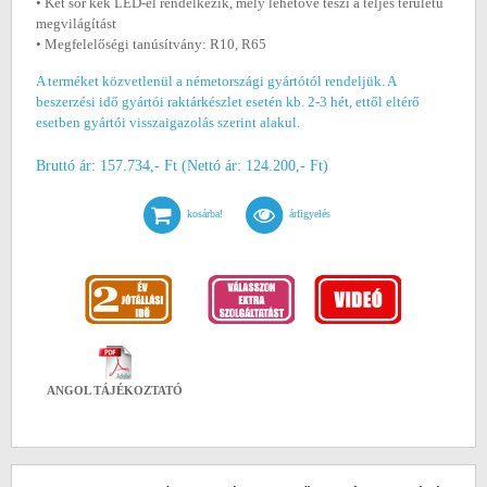
• Két sor kék LED-el rendelkezik, mely lehetővé teszi a teljes területű
megvilágítást
• Megfelelőségi tanúsítvány: R10, R65
A terméket közvetlenül a németországi gyártótól rendeljük. A
beszerzési idő gyártói raktárkészlet esetén kb. 2-3 hét, ettől eltérő
esetben gyártói visszaigazolás szerint alakul.
Bruttó ár: 157.734,- Ft (Nettó ár: 124.200,- Ft)
kosárba!
árfigyelés
ANGOL TÁJÉKOZTATÓ