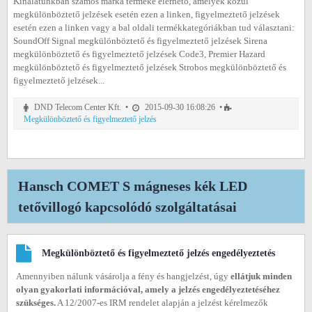
Kínálatunkban számos márka terméke elérhető, amelyek közül
megkülönböztető jelzések esetén ezen a linken, figyelmeztető jelzések
esetén ezen a linken vagy a bal oldali termékkategóriákban tud választani:
SoundOff Signal megkülönböztető és figyelmeztető jelzések Sirena
megkülönböztető és figyelmeztető jelzések Code3, Premier Hazard
megkülönböztető és figyelmeztető jelzések Strobos megkülönböztető és
figyelmeztető jelzések...
DND Telecom Center Kft. •
2015-09-30 16:08:26 •
Megkülönböztető és figyelmeztető jelzés
Hansch COMET S mágneses kék LED
tetővillogó kapcsolódó szolgáltatásai
Megkülönböztető és figyelmeztető jelzés engedélyeztetés
Amennyiben nálunk vásárolja a fény és hangjelzést, úgy
ellátjuk minden
olyan gyakorlati információval, amely a jelzés engedélyeztetéséhez
szükséges.
A 12/2007-es IRM rendelet alapján a jelzést kérelmezők