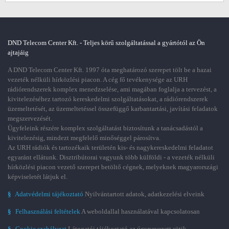
DND Telecom Center Kft. - Teljes körű szolgáltatással a gyártótól az Ön
ajtajáig
A DND Telecom Center Kft. 1997 óta meghatározó szerepet tölt be a hazai
vezeték nélküli hírközlési piacon. A cég fő tevékenysége az URH
rádiórendszerek komplex menedzselése, ami magában foglalja a tervezést, a
kivitelezéséhez tartozó kereskedelmi szolgáltatásokat, a rádiórendszerek
üzemeltetését, az üzemeltetéssel összefüggő karbantartási, javítási feladatok
megszervezését.
Ügyfeleink részére komplex szolgáltatást biztosítunk a tanácsadástól a
kivitelezésig, mindezt megfelelő minőséggel párosítva.
Az URH rádiók és tartozékaik területén kis- és nagykereskedelmi feladatot
egyaránt ellátunk. Disztribútorai vagyunk több külföldi - a vezeték nélküli
hírközlési piacon vezető szerepet betöltő cégnek, melyeknek magyarországi
képviseletét látjuk el.
§
Adatvédelmi tájékoztató
Nyilvántartott adatok, adatkezelési elveink
§
Felhasználási feltételek
A weboldallal használatával kapcsolatosan
§
Cookie szabályzat
Látogatói tájékoztató az úgynevezett sütik