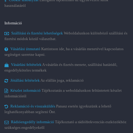
használatáról
Információ
Szállítási és fizetési lehetőségek
Weboldalunkon különböző szállítási és
fizetési módok közül választhat.
Vásárlási útmutató
Kattintson ide, ha a vásárlás menetével kapcsolatos
segítséget szeretne kapni.
Vásárlási feltételek
A vásárlás és fizetés menete, szállítási határidő,
engedélyköteles termékek
Jótállási feltételek
Az elállás joga, reklamáció
Készlet információ
Tájékoztatás a weboldalunkon feltüntetett készlet
információról
Reklamáció és visszaküldés
Panasz esetén igyekszünk a lehető
leghatékonyabban segíteni Önt.
Rádióengedély információ
Tájékoztató a rádiófrekvenciás eszközökhöz
szükséges engedélyekről