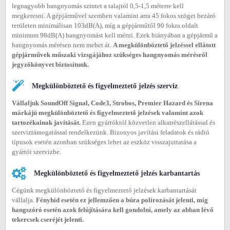
legnagyobb hangnyomás szintet a talajtól 0,5-1,5 méterre kell
megkeresni. A gépjárművel szemben valamint arra 45 fokos szöget bezáró
területen minimálisan 103dB(A), míg a gépjárműtől 90 fokra oldalt
minimum 98dB(A) hangnyomást kell mérni. Ezek hiányában a gépjármű a
hangnyomás mérésen nem mehet át.
A megkülönböztető jelzéssel ellátott
gépjárművek műszaki vizsgájához szükséges hangnyomás mérésről
jegyzőkönyvet biztosítunk.
Megkülönböztető és figyelmeztető jelzés szerviz
Vállaljuk SoundOff Signal, Code3, Strobos, Premier Hazard és Sirena
márkájú megkülönböztető és figyelmeztető jelzések valamint azok
tartozékainak javítását.
Ezen gyártóktól közvetlen alkatrészellátással és
szerviztámogatással rendelkezünk. Bizonyos javítási feladatok és rádió
típusok esetén azonban szükséges lehet az eszköz visszajuttatása a
gyártói szervizbe.
Megkülönböztető és figyelmeztető jelzés karbantartás
Cégünk megkülönböztető és figyelmeztető jelzések karbantartását
vállalja.
Fényhíd esetén ez jellemzően a búra polírozását jelenti, míg
hangszóró esetén azok felújítására kell gondolni, amely az abban lévő
tekercsek cseréjét jelenti.