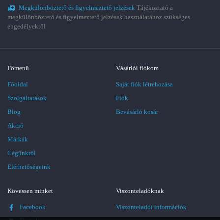
Megkülönböztető és figyelmeztető jelzések
Tájékoztató a
megkülönböztető és figyelmeztető jelzések használatához szükséges
engedélyekről
Főmenü
Vásárlói fiókom
Főoldal
Saját fiók létrehozása
Szolgáltatások
Fiók
Blog
Bevásárló kosár
Akció
Márkák
Cégünkről
Elérhetőségeink
Kövessen minket
Viszonteladóknak
Facebook
Viszonteladói információk