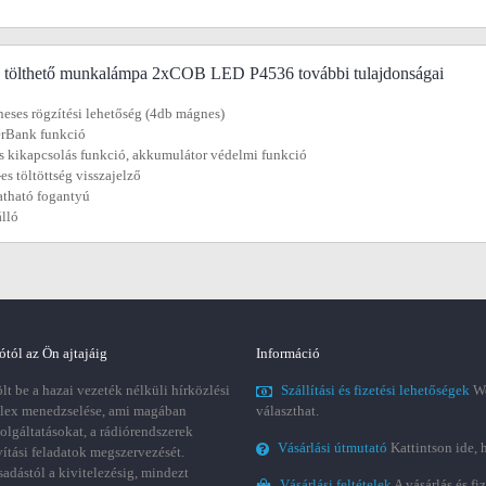
tölthető munkalámpa 2xCOB LED P4536 további tulajdonságai
eses rögzítési lehetőség (4db mágnes)
erBank funkció
s kikapcsolás funkció, akkumulátor védelmi funkció
es töltöttség visszajelző
atható fogantyú
álló
ótól az Ön ajtajáig
Információ
t be a hazai vezeték nélküli hírközlési
Szállítási és fizetési lehetőségek
We
plex menedzselése, ami magában
választhat.
zolgáltatásokat, a rádiórendszerek
Vásárlási útmutató
Kattintson ide, 
vítási feladatok megszervezését.
sadástól a kivitelezésig, mindezt
Vásárlási feltételek
A vásárlás és fi