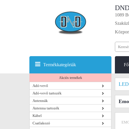
DND
1089 Bu
Szaküzl
Központ
Termékkategóriák
Fő
Akciós termékek
LED
Adó-vevő
Adó-vevő tartozék
Antennák
Emo
Antenna tartozék
Kábel
EMO
Csatlakozó