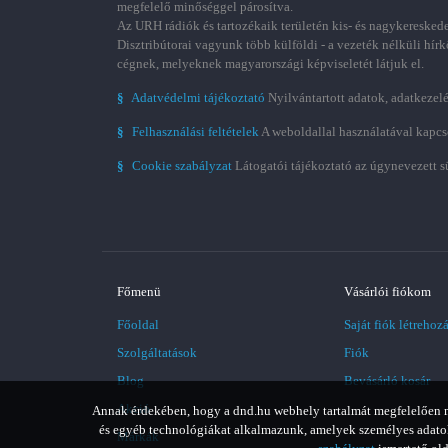
megfelelő minőséggel párosítva.
Az URH rádiók és tartozékaik területén kis- és nagykereskede
Disztribútorai vagyunk több külföldi - a vezeték nélküli hírk
cégnek, melyeknek magyarországi képviseletét látjuk el.
§
Adatvédelmi tájékoztató
Nyilvántartott adatok, adatkezelé
§
Felhasználási feltételek
A weboldallal használatával kapcs
§
Cookie szabályzat
Látogatói tájékoztató az úgynevezett s
Főmenü
Vásárlói fiókom
Főoldal
Saját fiók létrehoz
Szolgáltatások
Fiók
Blog
Bevásárló kosár
Akció
Annak érdekében, hogy a dnd.hu webhely tartalmát megfelelően meg
és egyéb technológiákat alkalmazunk, amelyek személyes adatoka
Márkák