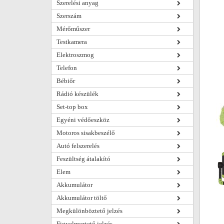
Szerelési anyag
Szerszám
Mérőműszer
Testkamera
Elektroszmog
Telefon
Bébiőr
Rádió készülék
Set-top box
Egyéni védőeszköz
Motoros sisakbeszélő
Autó felszerelés
Feszültség átalakító
Elem
Akkumulátor
Akkumulátor töltő
Megkülönböztető jelzés
Figyelmeztető jelzés