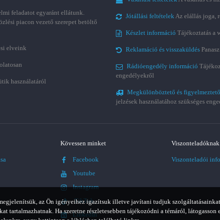
lmi feladatot egyaránt ellátunk.
Jótállási feltételek
Az elállás joga,
özlési piacon vezető szerepet betöltő
Készlet információ
Tájékoztatás a 
si elveink
Reklamáció és visszaküldés
Panasz
olatosan
Rádióengedély információ
Tájékoz
engedélyekről
ütik használatáról
Megkülönböztető és figyelmeztető
jelzések használatához szükséges enge
Kövessen minket
Viszonteladóknak
ása
Facebook
Viszonteladói inf
Youtube
Instagram
TikTok
jelenítsük, az Ön igényeihez igazítsuk illetve javítani tudjuk szolgáltatásainkat
t tartalmazhatnak. Ha szeretne részletesebben tájékozódni a témáról, látogasson 
LinkedIn