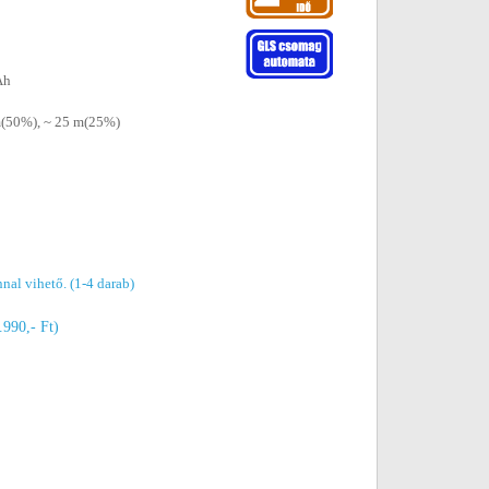
Ah
m(50%), ~ 25 m(25%)
nal vihető. (1-4 darab)
.990,- Ft)