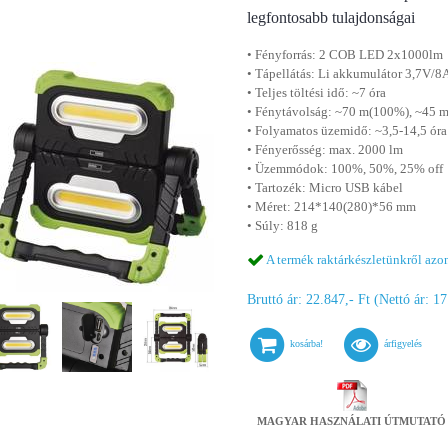
legfontosabb tulajdonságai
• Fényforrás: 2 COB LED 2x1000lm
• Tápellátás: Li akkumulátor 3,7V/8
• Teljes töltési idő: ~7 óra
• Fénytávolság: ~70 m(100%), ~45 
• Folyamatos üzemidő: ~3,5-14,5 óra
• Fényerősség: max. 2000 lm
• Üzemmódok: 100%, 50%, 25% off
• Tartozék: Micro USB kábel
• Méret: 214*140(280)*56 mm
• Súly: 818 g
A termék raktárkészletünkről azon
Bruttó ár: 22.847,- Ft (Nettó ár: 17
kosárba!
árfigyelés
MAGYAR HASZNÁLATI ÚTMUTATÓ