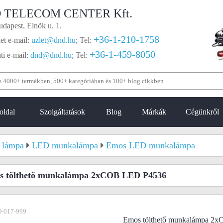
 TELECOM CENTER Kft.
dapest, Elnök u. 1.
+36-1-210-1758
et e-mail:
uzlet@dnd.hu
;
Tel:
+36-1-459-8050
i e-mail:
dnd@dnd.hu
;
Tel:
oldal
Szolgáltatások
Blog
Márkák
Cégünkről
 lámpa
LED munkalámpa
Emos LED munkalámpa
s tölthető munkalámpa 2xCOB LED P4536
-017-999
Emos tölthető munkalámpa 2