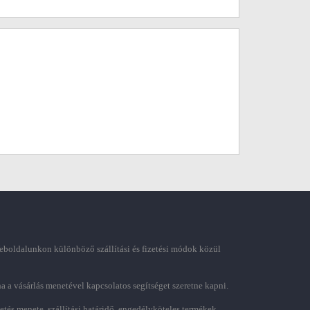
boldalunkon különböző szállítási és fizetési módok közül
ha a vásárlás menetével kapcsolatos segítséget szeretne kapni.
zetés menete, szállítási határidő, engedélyköteles termékek