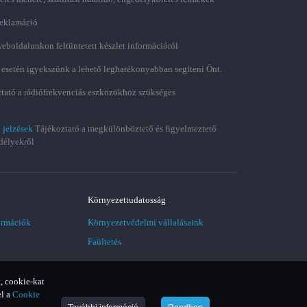
 reklamáció
weboldalunkon feltüntetett készlet információról
 esetén igyekszünk a lehető leghatékonyabban segíteni Önt.
tató a rádiófrekvenciás eszközökhöz szükséges
 jelzések
Tájékoztató a megkülönböztető és figyelmeztető
délyekről
Környezettudatosság
ormációk
Környezetvédelmi vállalásaink
Faültetés
, cookie-kat
el a
Cookie