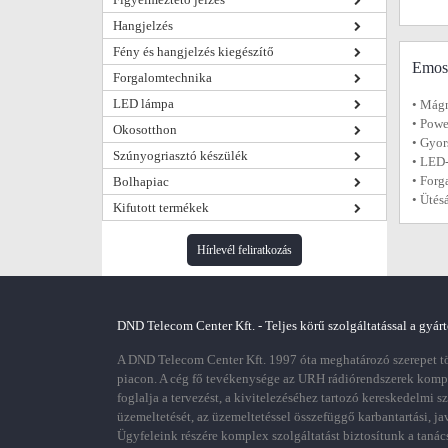
Hangjelzés
Fény és hangjelzés kiegészítő
Emos 
Forgalomtechnika
LED lámpa
• Mágn
• Pow
Okosotthon
• Gyor
Szúnyogriasztó készülék
• LED-
• Forg
Bolhapiac
• Ütés
Kifutott termékek
Hírlevél feliratkozás
DND Telecom Center Kft. - Teljes körű szolgáltatással a gyárt
A DND Telecom Center Kft. 1997 óta meghatározó szerepet töl
piacon. A cég fő tevékenysége az URH rádiórendszerek kom
foglalja a tervezést, a kivitelezéséhez tartozó kereskedelmi s
üzemeltetését, az üzemeltetéssel összefüggő karbantartási, ja
Ügyfeleink részére komplex szolgáltatást biztosítunk a tanác