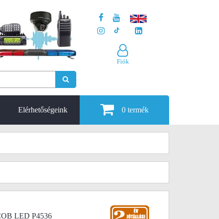
Fiók
Elérhetőségeink
0
termék
xCOB LED P4536