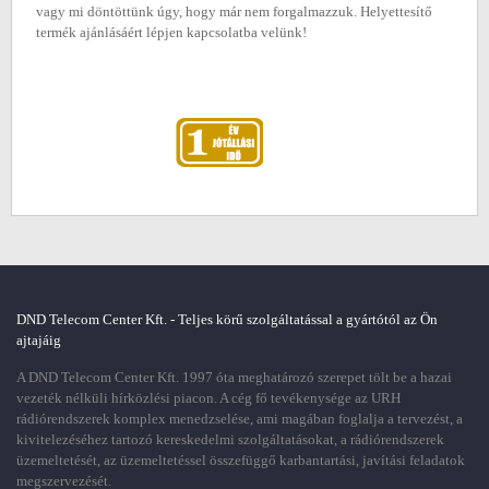
vagy mi döntöttünk úgy, hogy már nem forgalmazzuk. Helyettesítő
termék ajánlásáért lépjen kapcsolatba velünk!
DND Telecom Center Kft. - Teljes körű szolgáltatással a gyártótól az Ön
ajtajáig
A DND Telecom Center Kft. 1997 óta meghatározó szerepet tölt be a hazai
vezeték nélküli hírközlési piacon. A cég fő tevékenysége az URH
rádiórendszerek komplex menedzselése, ami magában foglalja a tervezést, a
kivitelezéséhez tartozó kereskedelmi szolgáltatásokat, a rádiórendszerek
üzemeltetését, az üzemeltetéssel összefüggő karbantartási, javítási feladatok
megszervezését.