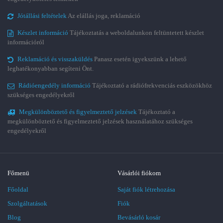
Jótállási feltételek
Az elállás joga, reklamáció
Készlet információ
Tájékoztatás a weboldalunkon feltüntetett készlet
információról
Reklamáció és visszaküldés
Panasz esetén igyekszünk a lehető
leghatékonyabban segíteni Önt.
Rádióengedély információ
Tájékoztató a rádiófrekvenciás eszközökhöz
szükséges engedélyekről
Megkülönböztető és figyelmeztető jelzések
Tájékoztató a
megkülönböztető és figyelmeztető jelzések használatához szükséges
engedélyekről
Főmenü
Vásárlói fiókom
Főoldal
Saját fiók létrehozása
Szolgáltatások
Fiók
Blog
Bevásárló kosár