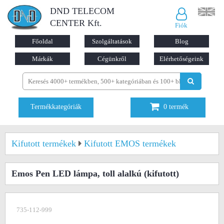
DND TELECOM
CENTER Kft.
Fiók
Főoldal
Szolgáltatások
Blog
Márkák
Cégünkről
Elérhetőségeink
Termékkategóriák
0
termék
Kifutott termékek
Kifutott EMOS termékek
Emos Pen LED lámpa, toll alalkú
(kifutott)
735-112-999