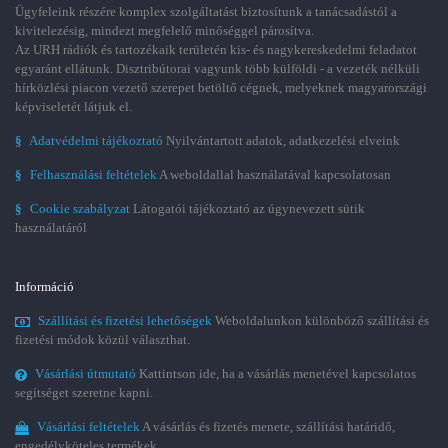
Ügyfeleink részére komplex szolgáltatást biztosítunk a tanácsadástól a
kivitelezésig, mindezt megfelelő minőséggel párosítva.
Az URH rádiók és tartozékaik területén kis- és nagykereskedelmi feladatot
egyaránt ellátunk. Disztribútorai vagyunk több külföldi - a vezeték nélküli
hírközlési piacon vezető szerepet betöltő cégnek, melyeknek magyarországi
képviseletét látjuk el.
§
Adatvédelmi tájékoztató
Nyilvántartott adatok, adatkezelési elveink
§
Felhasználási feltételek
A weboldallal használatával kapcsolatosan
§
Cookie szabályzat
Látogatói tájékoztató az úgynevezett sütik
használatáról
Információ
Szállítási és fizetési lehetőségek
Weboldalunkon különböző szállítási és
fizetési módok közül választhat.
Vásárlási útmutató
Kattintson ide, ha a vásárlás menetével kapcsolatos
segítséget szeretne kapni.
Vásárlási feltételek
A vásárlás és fizetés menete, szállítási határidő,
engedélyköteles termékek