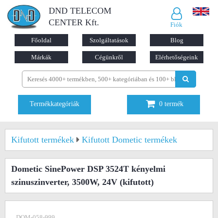
DND TELECOM
CENTER Kft.
Fiók
Főoldal
Szolgáltatások
Blog
Márkák
Cégünkről
Elérhetőségeink
Termékkategóriák
0
termék
Kifutott termékek
Kifutott Dometic termékek
Dometic SinePower DSP 3524T kényelmi
szinuszinverter, 3500W, 24V
(kifutott)
DOM-058-999