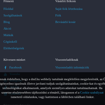
Főmenü
Vásárlói fiókom
Főoldal
Saját fiók létrehozása
Szolgáltatások
Fiók
Blog
Bevásárló kosár
Akció
Márkák
Cégünkről
Elérhetőségeink
Kövessen minket
Viszonteladóknak
Facebook
Viszonteladói információk
Youtube
nnak érdekében, hogy a dnd.hu webhely tartalmát megfelelően megjelenítsük, az 
Instagram
igényeihez igazítsuk illetve javítani tudjuk szolgáltatásainkat, cookie-kat és egyé
TikTok
technológiákat alkalmazunk, amelyek személyes adatokat tartalmazhatnak. Ha
szeretne részletesebben tájékozódni a témáról, látogasson el a
Cookie szabályzat
LinkedIn
ismertető oldalunkra, vagy kattintson a láblécben található linkre.