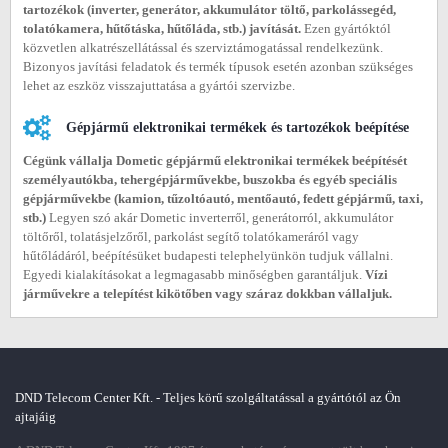
tartozékok (inverter, generátor, akkumulátor töltő, parkolássegéd,
tolatókamera, hűtőtáska, hűtőláda, stb.) javítását.
Ezen gyártóktól
közvetlen alkatrészellátással és szerviztámogatással rendelkezünk.
Bizonyos javítási feladatok és termék típusok esetén azonban szükséges
lehet az eszköz visszajuttatása a gyártói szervizbe.
Gépjármű elektronikai termékek és tartozékok beépítése
Cégünk vállalja Dometic gépjármű elektronikai termékek beépítését
személyautókba, tehergépjárművekbe, buszokba és egyéb speciális
gépjárművekbe (
kamion, tűzoltóautó, mentőautó, fedett gépjármű, taxi,
stb.)
Legyen szó akár Dometic inverterről, generátorról, akkumulátor
töltőről, tolatásjelzőről, parkolást segítő tolatókameráról vagy
hűtőládáról, beépítésüket budapesti telephelyünkön tudjuk vállalni.
Egyedi kialakításokat a legmagasabb minőségben garantáljuk.
Vízi
járművekre a telepítést kikötőben vagy száraz dokkban vállaljuk.
DND Telecom Center Kft. - Teljes körű szolgáltatással a gyártótól az Ön
ajtajáig