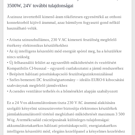
3500W, 24V további tulajdonságai
A szinusz inverterből kimenő áram tökéletesen egyenértékű az otthoni
konnektorból kijövő árammal, azaz bármilyen fogyasztó gond nélkül
használható velük.
• A tiszta szinuszhullámos, 230 V AC kimeneti feszültség megfelelő
érzékeny elektronikus készülékekhez
• Az új intelligens készenléti mód energiát spórol meg, ha a készülékre
nincs szükség
• Új felhasználói felület az egyszerűbb működtetésért és vezérlésért
Kompatibilis CI-busszal – egyszerű csatlakoztatni a jármű rendszeréhez
• Beépített hálózati prioritáskapcsoló feszültségszinkronizálással
• Széles bemeneti DC feszültségtartomány – ideális EURO 6 kibocsátási
szabványnak megfelelő járművekhez
• A csendes ventilátor terhelés és a hőmérséklet alapján szabályozott
Ez a 24 V-os akkumulátoráram tiszta 230 V AC árammá alakítására
szolgáló kényelmi szinuszinverter biztosítja elektromos készülékek
járműakkumulátorról történő megbízható működtetését maximum 3 500
W-ig. A termékcsalád csúcstípusának különleges tulajdonságai:
akkumulátortakarékos hálózati prioritáskapcsoló; energiatakarékos
intelligens készenléti mód; elegáns kezelőpanel a kényelmes kezeléshez