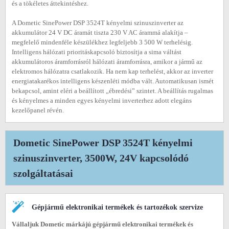
és a tökéletes áttekintéshez.
A Dometic SinePower DSP 3524T kényelmi szinuszinverter az
akkumulátor 24 V DC áramát tiszta 230 V AC árammá alakítja –
megfelelő mindenféle készülékhez legfeljebb 3 500 W terhelésig.
Intelligens hálózati prioritáskapcsoló biztosítja a sima váltást
akkumulátoros áramforrásról hálózati áramforrásra, amikor a jármű az
elektromos hálózatra csatlakozik. Ha nem kap terhelést, akkor az inverter
energiatakarékos intelligens készenléti módba vált. Automatikusan ismét
bekapcsol, amint eléri a beállított „ébredési” szintet. A beállítás rugalmas
és kényelmes a minden egyes kényelmi inverterhez adott elegáns
kezelőpanel révén.
Dometic SinePower DSP 3524T kényelmi
szinuszinverter, 3500W, 24V kapcsolódó
szolgáltatásai
Gépjármű elektronikai termékek és tartozékok szervize
Vállaljuk Dometic márkájú gépjármű elektronikai termékek és