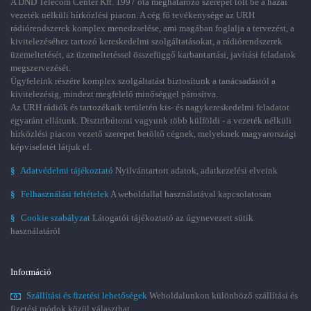
A DND Telecom Center Kft. 1997 óta meghatározó szerepet tölt be a hazai
vezeték nélküli hírközlési piacon. A cég fő tevékenysége az URH
rádiórendszerek komplex menedzselése, ami magában foglalja a tervezést, a
kivitelezéséhez tartozó kereskedelmi szolgáltatásokat, a rádiórendszerek
üzemeltetését, az üzemeltetéssel összefüggő karbantartási, javítási feladatok
megszervezését.
Ügyfeleink részére komplex szolgáltatást biztosítunk a tanácsadástól a
kivitelezésig, mindezt megfelelő minőséggel párosítva.
Az URH rádiók és tartozékaik területén kis- és nagykereskedelmi feladatot
egyaránt ellátunk. Disztribútorai vagyunk több külföldi - a vezeték nélküli
hírközlési piacon vezető szerepet betöltő cégnek, melyeknek magyarországi
képviseletét látjuk el.
§
Adatvédelmi tájékoztató
Nyilvántartott adatok, adatkezelési elveink
§
Felhasználási feltételek
A weboldallal használatával kapcsolatosan
§
Cookie szabályzat
Látogatói tájékoztató az úgynevezett sütik
használatáról
Információ
Szállítási és fizetési lehetőségek
Weboldalunkon különböző szállítási és
fizetési módok közül választhat.