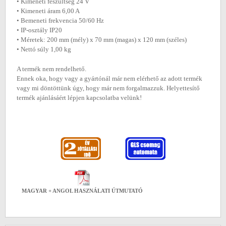
• Kimeneti feszültség 24 V
• Kimeneti áram 6,00 A
• Bemeneti frekvencia 50/60 Hz
• IP-osztály IP20
• Méretek: 200 mm (mély) x 70 mm (magas) x 120 mm (széles)
• Nettó súly 1,00 kg
A termék nem rendelhető.
Ennek oka, hogy vagy a gyártónál már nem elérhető az adott termék
vagy mi döntöttünk úgy, hogy már nem forgalmazzuk. Helyettesítő
termék ajánlásáért lépjen kapcsolatba velünk!
MAGYAR + ANGOL HASZNÁLATI ÚTMUTATÓ