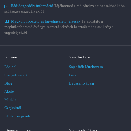
Rádióengedély információ
Tájékoztató a rádiófrekvenciás eszközökhöz
szükséges engedélyekről
Megkülönböztető és figyelmeztető jelzések
Tájékoztató a
megkülönböztető és figyelmeztető jelzések használatához szükséges
engedélyekről
Főmenü
Vásárlói fiókom
Főoldal
Saját fiók létrehozása
Szolgáltatások
Fiók
Blog
Bevásárló kosár
Akció
Márkák
Cégünkről
Elérhetőségeink
Kövessen minket
Viszonteladóknak