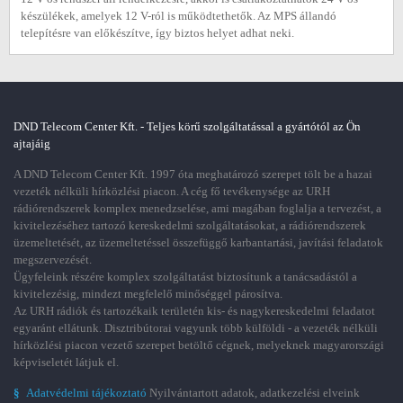
készülékek, amelyek 12 V-ról is működtethetők. Az MPS állandó
telepítésre van előkészítve, így biztos helyet adhat neki.
DND Telecom Center Kft. - Teljes körű szolgáltatással a gyártótól az Ön
ajtajáig
A DND Telecom Center Kft. 1997 óta meghatározó szerepet tölt be a hazai
vezeték nélküli hírközlési piacon. A cég fő tevékenysége az URH
rádiórendszerek komplex menedzselése, ami magában foglalja a tervezést, a
kivitelezéséhez tartozó kereskedelmi szolgáltatásokat, a rádiórendszerek
üzemeltetését, az üzemeltetéssel összefüggő karbantartási, javítási feladatok
megszervezését.
Ügyfeleink részére komplex szolgáltatást biztosítunk a tanácsadástól a
kivitelezésig, mindezt megfelelő minőséggel párosítva.
Az URH rádiók és tartozékaik területén kis- és nagykereskedelmi feladatot
egyaránt ellátunk. Disztribútorai vagyunk több külföldi - a vezeték nélküli
hírközlési piacon vezető szerepet betöltő cégnek, melyeknek magyarországi
képviseletét látjuk el.
§
Adatvédelmi tájékoztató
Nyilvántartott adatok, adatkezelési elveink