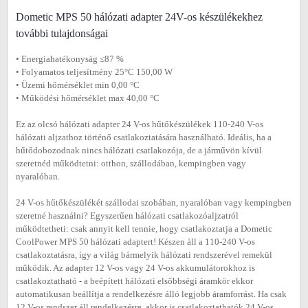
Dometic MPS 50 hálózati adapter 24V-os készülékekhez
további tulajdonságai
• Energiahatékonyság ≤87 %
• Folyamatos teljesítmény 25°C 150,00 W
• Üzemi hőmérséklet min 0,00 °C
• Működési hőmérséklet max 40,00 °C
Ez az olcsó hálózati adapter 24 V-os hűtőkészülékek 110-240 V-os
hálózati aljzathoz történő csatlakoztatására használható. Ideális, ha a
hűtődobozodnak nincs hálózati csatlakozója, de a járművön kívül
szeretnéd működtetni: otthon, szállodában, kempingben vagy
nyaralóban.
24 V-os hűtőkészülékét szállodai szobában, nyaralóban vagy kempingben
szeretné használni? Egyszerűen hálózati csatlakozóaljzatról
működtetheti: csak annyit kell tennie, hogy csatlakoztatja a Dometic
CoolPower MPS 50 hálózati adaptert! Készen áll a 110-240 V-os
csatlakoztatásra, így a világ bármelyik hálózati rendszerével remekül
működik. Az adapter 12 V-os vagy 24 V-os akkumulátorokhoz is
csatlakoztatható - a beépített hálózati elsőbbségi áramkör ekkor
automatikusan beállítja a rendelkezésre álló legjobb áramforrást. Ha csak
12 V-os rendszer áll rendelkezésre, akkor is csatlakoztathatók 24 V-os