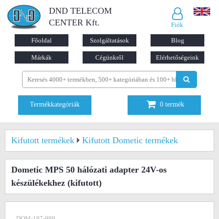
DND TELECOM
CENTER Kft.
Fiók
Főoldal
Szolgáltatások
Blog
Márkák
Cégünkről
Elérhetőségeink
Termékkategóriák
0
termék
Kifutott termékek
Kifutott Dometic termékek
Dometic MPS 50 hálózati adapter 24V-os
készülékekhez
(kifutott)
DOM-197-999