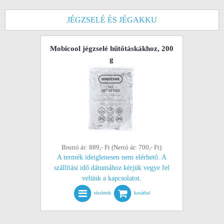
JÉGZSELÉ ÉS JÉGAKKU
Mobicool jégzselé hűtőtáskákhoz, 200
g
Bruttó ár: 889,- Ft (Nettó ár: 700,- Ft)
A termék ideiglenesen nem elérhető. A
szállítási idő dátumához kérjük vegye fel
velünk a kapcsolatot.
részletek
kosárba!