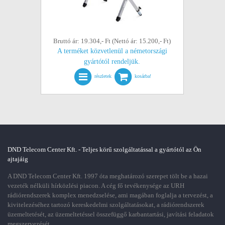
Bruttó ár: 19.304,- Ft (Nettó ár: 15.200,- Ft)
A terméket közvetlenül a németországi
gyártótól rendeljük.
részletek
kosárba!
DND Telecom Center Kft. - Teljes körű szolgáltatással a gyártótól az Ön
ajtajáig
A DND Telecom Center Kft. 1997 óta meghatározó szerepet tölt be a hazai
vezeték nélküli hírközlési piacon. A cég fő tevékenysége az URH
rádiórendszerek komplex menedzselése, ami magában foglalja a tervezést, a
kivitelezéséhez tartozó kereskedelmi szolgáltatásokat, a rádiórendszerek
üzemeltetését, az üzemeltetéssel összefüggő karbantartási, javítási feladatok
megszervezését.