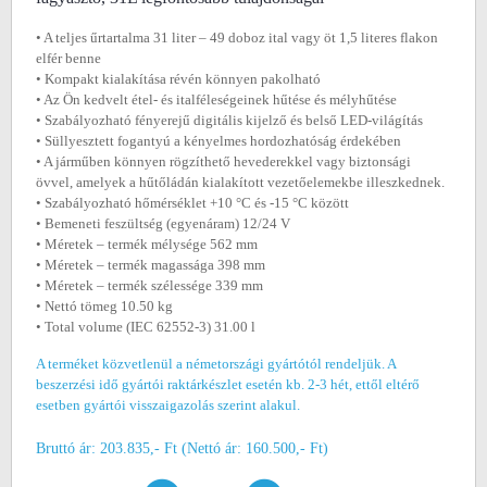
• A teljes űrtartalma 31 liter – 49 doboz ital vagy öt 1,5 literes flakon
elfér benne
• Kompakt kialakítása révén könnyen pakolható
• Az Ön kedvelt étel- és italféleségeinek hűtése és mélyhűtése
• Szabályozható fényerejű digitális kijelző és belső LED-világítás
• Süllyesztett fogantyú a kényelmes hordozhatóság érdekében
• A járműben könnyen rögzíthető hevederekkel vagy biztonsági
övvel, amelyek a hűtőládán kialakított vezetőelemekbe illeszkednek.
• Szabályozható hőmérséklet +10 °C és -15 °C között
• Bemeneti feszültség (egyenáram) 12/24 V
• Méretek ‒ termék mélysége 562 mm
• Méretek ‒ termék magassága 398 mm
• Méretek ‒ termék szélessége 339 mm
• Nettó tömeg 10.50 kg
• Total volume (IEC 62552-3) 31.00 l
A terméket közvetlenül a németországi gyártótól rendeljük. A
beszerzési idő gyártói raktárkészlet esetén kb. 2-3 hét, ettől eltérő
esetben gyártói visszaigazolás szerint alakul.
Bruttó ár: 203.835,- Ft (Nettó ár: 160.500,- Ft)