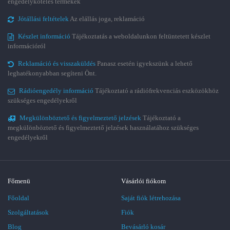
engedélyköteles termékek
Jótállási feltételek
Az elállás joga, reklamáció
Készlet információ
Tájékoztatás a weboldalunkon feltüntetett készlet
információról
Reklamáció és visszaküldés
Panasz esetén igyekszünk a lehető
leghatékonyabban segíteni Önt.
Rádióengedély információ
Tájékoztató a rádiófrekvenciás eszközökhöz
szükséges engedélyekről
Megkülönböztető és figyelmeztető jelzések
Tájékoztató a
megkülönböztető és figyelmeztető jelzések használatához szükséges
engedélyekről
Főmenü
Vásárlói fiókom
Főoldal
Saját fiók létrehozása
Szolgáltatások
Fiók
Blog
Bevásárló kosár