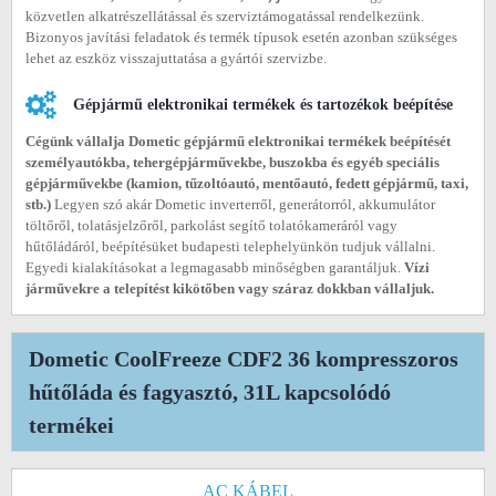
közvetlen alkatrészellátással és szerviztámogatással rendelkezünk.
Bizonyos javítási feladatok és termék típusok esetén azonban szükséges
lehet az eszköz visszajuttatása a gyártói szervizbe.
Gépjármű elektronikai termékek és tartozékok beépítése
Cégünk vállalja Dometic gépjármű elektronikai termékek beépítését
személyautókba, tehergépjárművekbe, buszokba és egyéb speciális
gépjárművekbe (
kamion, tűzoltóautó, mentőautó, fedett gépjármű, taxi,
stb.)
Legyen szó akár Dometic inverterről, generátorról, akkumulátor
töltőről, tolatásjelzőről, parkolást segítő tolatókameráról vagy
hűtőládáról, beépítésüket budapesti telephelyünkön tudjuk vállalni.
Egyedi kialakításokat a legmagasabb minőségben garantáljuk.
Vízi
járművekre a telepítést kikötőben vagy száraz dokkban vállaljuk.
Dometic CoolFreeze CDF2 36 kompresszoros
hűtőláda és fagyasztó, 31L kapcsolódó
termékei
AC KÁBEL