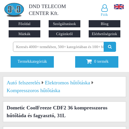
DND TELECOM
CENTER Kft.
Fiók
Főoldal
Szolgáltatások
Blog
Márkák
Cégünkről
Elérhetőségeink
Termékkategóriák
0
termék
Autó felszerelés
Elektromos hűtőtáska
Kompresszoros hűtőtáska
Dometic CoolFreeze CDF2 36 kompresszoros
hűtőláda és fagyasztó, 31L