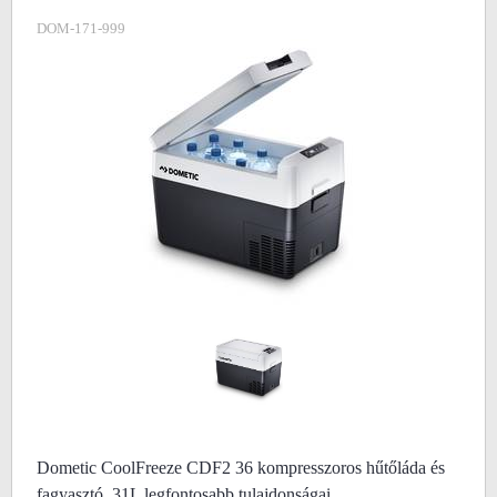
DOM-171-999
Dometic CoolFreeze CDF2 36 kompresszoros hűtőláda és
fagyasztó, 31L legfontosabb tulajdonságai