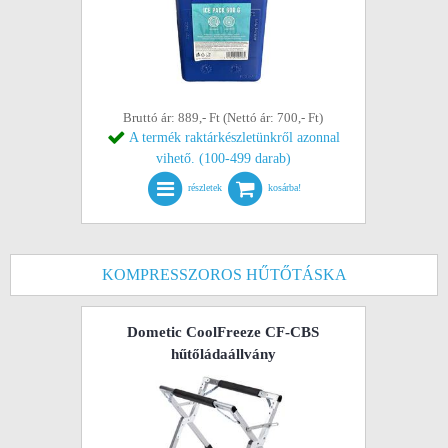
Bruttó ár: 889,- Ft (Nettó ár: 700,- Ft)
A termék raktárkészletünkről azonnal
vihető. (100-499 darab)
részletek
kosárba!
KOMPRESSZOROS HŰTŐTÁSKA
Dometic CoolFreeze CF-CBS
hűtőládaállvány