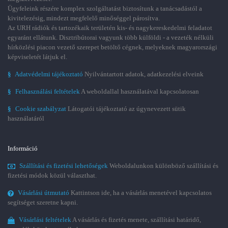
Ügyfeleink részére komplex szolgáltatást biztosítunk a tanácsadástól a
kivitelezésig, mindezt megfelelő minőséggel párosítva.
Az URH rádiók és tartozékaik területén kis- és nagykereskedelmi feladatot
egyaránt ellátunk. Disztribútorai vagyunk több külföldi - a vezeték nélküli
hírközlési piacon vezető szerepet betöltő cégnek, melyeknek magyarországi
képviseletét látjuk el.
§
Adatvédelmi tájékoztató
Nyilvántartott adatok, adatkezelési elveink
§
Felhasználási feltételek
A weboldallal használatával kapcsolatosan
§
Cookie szabályzat
Látogatói tájékoztató az úgynevezett sütik
használatáról
Információ
Szállítási és fizetési lehetőségek
Weboldalunkon különböző szállítási és
fizetési módok közül választhat.
Vásárlási útmutató
Kattintson ide, ha a vásárlás menetével kapcsolatos
segítséget szeretne kapni.
Vásárlási feltételek
A vásárlás és fizetés menete, szállítási határidő,