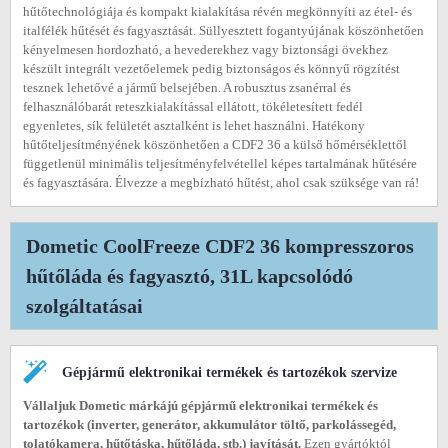
hűtőtechnológiája és kompakt kialakítása révén megkönnyíti az étel- és
italfélék hűtését és fagyasztását. Süllyesztett fogantyújának köszönhetően
kényelmesen hordozható, a hevederekhez vagy biztonsági övekhez
készült integrált vezetőelemek pedig biztonságos és könnyű rögzítést
tesznek lehetővé a jármű belsejében. A robusztus zsanérral és
felhasználóbarát reteszkialakítással ellátott, tökéletesített fedél
egyenletes, sík felületét asztalként is lehet használni. Hatékony
hűtőteljesítményének köszönhetően a CDF2 36 a külső hőmérséklettől
függetlenül minimális teljesítményfelvétellel képes tartalmának hűtésére
és fagyasztására. Élvezze a megbízható hűtést, ahol csak szüksége van rá!
Dometic CoolFreeze CDF2 36 kompresszoros
hűtőláda és fagyasztó, 31L kapcsolódó
szolgáltatásai
Gépjármű elektronikai termékek és tartozékok szervize
Vállaljuk Dometic márkájú gépjármű elektronikai termékek és
tartozékok (inverter, generátor, akkumulátor töltő, parkolássegéd,
tolatókamera, hűtőtáska, hűtőláda, stb.) javítását.
Ezen gyártóktól