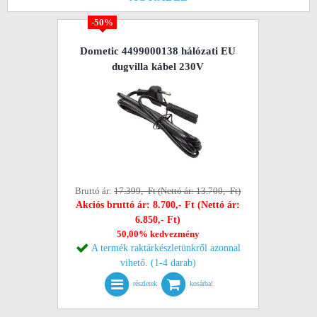
-50%
Dometic 4499000138 hálózati EU
dugvilla kábel 230V
Bruttó ár:
17.399,- Ft (Nettó ár: 13.700,- Ft)
Akciós bruttó ár: 8.700,- Ft (Nettó ár:
6.850,- Ft)
50,00% kedvezmény
A termék raktárkészletünkről azonnal
vihető. (1-4 darab)
részletek
kosárba!