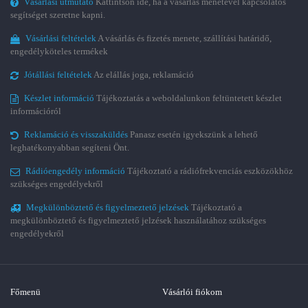
Vásárlási útmutató
Kattintson ide, ha a vásárlás menetével kapcsolatos
segítséget szeretne kapni.
Vásárlási feltételek
A vásárlás és fizetés menete, szállítási határidő,
engedélyköteles termékek
Jótállási feltételek
Az elállás joga, reklamáció
Készlet információ
Tájékoztatás a weboldalunkon feltüntetett készlet
információról
Reklamáció és visszaküldés
Panasz esetén igyekszünk a lehető
leghatékonyabban segíteni Önt.
Rádióengedély információ
Tájékoztató a rádiófrekvenciás eszközökhöz
szükséges engedélyekről
Megkülönböztető és figyelmeztető jelzések
Tájékoztató a
megkülönböztető és figyelmeztető jelzések használatához szükséges
engedélyekről
Főmenü
Vásárlói fiókom