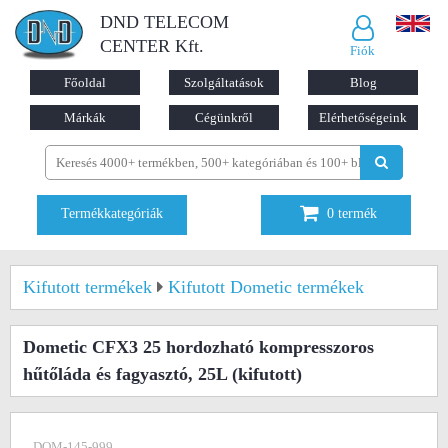
DND TELECOM
CENTER Kft.
Fiók
Főoldal
Szolgáltatások
Blog
Márkák
Cégünkről
Elérhetőségeink
Termékkategóriák
0
termék
Kifutott termékek
Kifutott Dometic termékek
Dometic CFX3 25 hordozható kompresszoros
hűtőláda és fagyasztó, 25L
(kifutott)
DOM-145-999