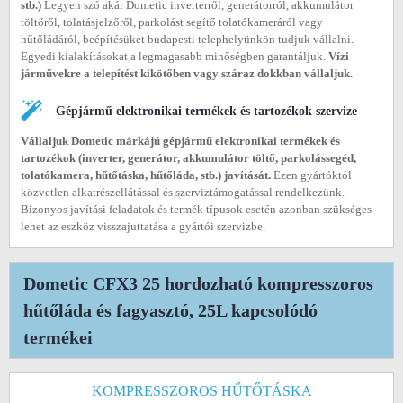
stb.)
Legyen szó akár Dometic inverterről, generátorról, akkumulátor
töltőről, tolatásjelzőről, parkolást segítő tolatókameráról vagy
hűtőládáról, beépítésüket budapesti telephelyünkön tudjuk vállalni.
Egyedi kialakításokat a legmagasabb minőségben garantáljuk.
Vízi
járművekre a telepítést kikötőben vagy száraz dokkban vállaljuk.
Gépjármű elektronikai termékek és tartozékok szervize
Vállaljuk Dometic márkájú gépjármű elektronikai termékek és
tartozékok (inverter, generátor, akkumulátor töltő, parkolássegéd,
tolatókamera, hűtőtáska, hűtőláda, stb.) javítását.
Ezen gyártóktól
közvetlen alkatrészellátással és szerviztámogatással rendelkezünk.
Bizonyos javítási feladatok és termék típusok esetén azonban szükséges
lehet az eszköz visszajuttatása a gyártói szervizbe.
Dometic CFX3 25 hordozható kompresszoros
hűtőláda és fagyasztó, 25L kapcsolódó
termékei
KOMPRESSZOROS HŰTŐTÁSKA