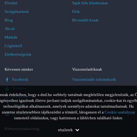
Főoldal
Saját fiók létrehozása
Szolgáltatások
Fiók
Blog
Bevásárló kosár
Akció
Márkák
Cégünkről
Elérhetőségeink
Kövessen minket
Viszonteladóknak
Facebook
Viszonteladói információk
Youtube
nnak érdekében, hogy a dnd.hu webhely tartalmát megfelelően megjelenítsük, az 
Instagram
igényeihez igazítsuk illetve javítani tudjuk szolgáltatásainkat, cookie-kat és egyé
TikTok
technológiákat alkalmazunk, amelyek személyes adatokat tartalmazhatnak. Ha
szeretne részletesebben tájékozódni a témáról, látogasson el a
Cookie szabályzat
LinkedIn
ismertető oldalunkra, vagy kattintson a láblécben található linkre.
Környezettudatosság
részletek