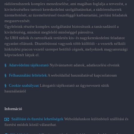
rádiórendszerek komplex menedzselése, ami magában foglalja a tervezést, a
kivitelezéséhez tartozó kereskedelmi szolgáltatásokat, a rádiórendszerek
üzemeltetését, az üzemeltetéssel összefüggő karbantartási, javítási feladatok
megszervezését.
Ügyfeleink részére komplex szolgáltatást biztosítunk a tanácsadástól a
kivitelezésig, mindezt megfelelő minőséggel párosítva.
Az URH rádiók és tartozékaik területén kis- és nagykereskedelmi feladatot
egyaránt ellátunk. Disztribútorai vagyunk több külföldi - a vezeték nélküli
hírközlési piacon vezető szerepet betöltő cégnek, melyeknek magyarországi
képviseletét látjuk el.
§
Adatvédelmi tájékoztató
Nyilvántartott adatok, adatkezelési elveink
§
Felhasználási feltételek
A weboldallal használatával kapcsolatosan
§
Cookie szabályzat
Látogatói tájékoztató az úgynevezett sütik
használatáról
Információ
Szállítási és fizetési lehetőségek
Weboldalunkon különböző szállítási és
fizetési módok közül választhat.