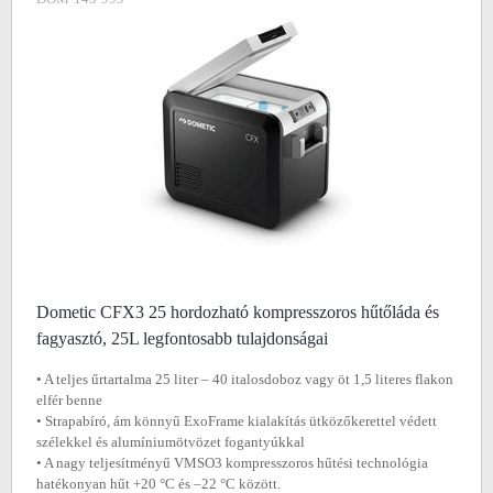
Dometic CFX3 25 hordozható kompresszoros hűtőláda és
fagyasztó, 25L legfontosabb tulajdonságai
• A teljes űrtartalma 25 liter – 40 italosdoboz vagy öt 1,5 literes flakon
elfér benne
• Strapabíró, ám könnyű ExoFrame kialakítás ütközőkerettel védett
szélekkel és alumíniumötvözet fogantyúkkal
• A nagy teljesítményű VMSO3 kompresszoros hűtési technológia
hatékonyan hűt +20 °C és –22 °C között.