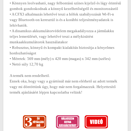
• Könnyen leolvasható, nagy felbontású színes kijelző és lágy érintésű
gombok gondoskodnak a könnyű kezelhetőségről és monitorozásról
• A CFX3 alkalmazás lehetővé teszi a hőfok szabályozását Wi-Fi-n
vagy Bluetooth-on keresztül is és a korábbi teljesítményadatok is
lehívhatók.
• A dinamikus akkumulátorvédelem megakadályozza a járműakku
teljes lemerülését, vagy lehetővé teszi a mélykisütést
munkaakkumulátorok használatakor
• Robusztus, könnyű és kompakt kialakítás biztosítja a kényelmes
hordozhatóságot
• Méretek: 569 mm (mély) x 420 mm (magas) x 342 mm (széles)
• Nettó súly 12,70 kg
A termék nem rendelhető.
Ennek oka, hogy vagy a gyártónál már nem elérhető az adott termék
vagy mi döntöttünk úgy, hogy már nem forgalmazzuk. Helyettesítő
termék ajánlásáért lépjen kapcsolatba velünk!