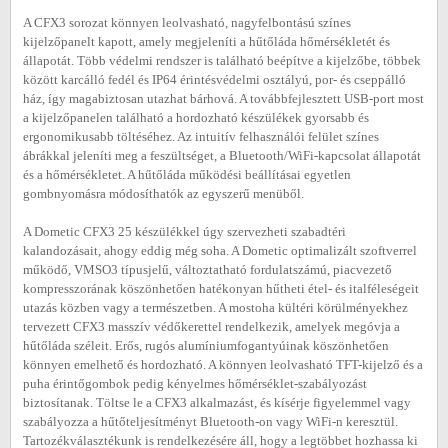
A CFX3 sorozat könnyen leolvasható, nagyfelbontású színes
kijelzőpanelt kapott, amely megjeleníti a hűtőláda hőmérsékletét és
állapotát. Több védelmi rendszer is található beépítve a kijelzőbe, többek
között karcálló fedél és IP64 érintésvédelmi osztályú, por- és cseppálló
ház, így magabiztosan utazhat bárhová. A továbbfejlesztett USB-port most
a kijelzőpanelen található a hordozható készülékek gyorsabb és
ergonomikusabb töltéséhez. Az intuitív felhasználói felület színes
ábrákkal jeleníti meg a feszültséget, a Bluetooth/WiFi-kapcsolat állapotát
és a hőmérsékletet. A hűtőláda működési beállításai egyetlen
gombnyomásra módosíthatók az egyszerű menüből.
A Dometic CFX3 25 készülékkel úgy szervezheti szabadtéri
kalandozásait, ahogy eddig még soha. A Dometic optimalizált szoftverrel
működő, VMSO3 típusjelű, változtatható fordulatszámú, piacvezető
kompresszorának köszönhetően hatékonyan hűtheti étel- és italféleségeit
utazás közben vagy a természetben. A mostoha kültéri körülményekhez
tervezett CFX3 masszív védőkerettel rendelkezik, amelyek megóvja a
hűtőláda széleit. Erős, rugós alumíniumfogantyúinak köszönhetően
könnyen emelhető és hordozható. A könnyen leolvasható TFT-kijelző és a
puha érintőgombok pedig kényelmes hőmérséklet-szabályozást
biztosítanak. Töltse le a CFX3 alkalmazást, és kísérje figyelemmel vagy
szabályozza a hűtőteljesítményt Bluetooth-on vagy WiFi-n keresztül.
Tartozékválasztékunk is rendelkezésére áll, hogy a legtöbbet hozhassa ki