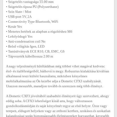
• Szigetelés vastagsága 55.00 mm
• Szigetelés típusa PU (Polyurethane)
• Szín Slate / Mist
• USB-port 5V, 2A
• Connectivity Type Bluetooth, WiFi
• Kosár Yes
• Menetes betétek az alapban a rögzítéshez M6
• Lefolyódugó Yes
• Anti-condensation coil No
• Belső világítás Igen, LED
• Tanúsítványok ECE R10, CB, EMC, GS
• Tápvezeték kábelhossza 2.00 m
A nagy teljesítményű hűtőládában még többet vihet magával kedvenc
étel- és italféleségeiből, bárhová is megy. Robusztus kialakítása kiválóan
alkalmassá teszi kültéri használatra, miközben kényelmes
mobilalkalmazása az Ön kezébe adja a Dometic CFX3 szabályzását.
Utazzon messzebb, maradjon tovább és szerezzen még több élményt.
A Dometic CXF3 jóvoltából szabadtéri élményeit úgy szervezheti, ahogy
eddig soha. A CFX3 lehetőséget kínál arra, hogy változtasson
gondolkodásmódján és saját kényelmét tegye az első helyre. Úton vagy
terepen, eldugott helyeken vagy az otthoni kertben, szokásos és szokatlan
kalandozásai során biztonságosabb élelmiszereket fogyaszthat, kevesebb