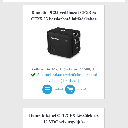
Dometic PC25 védőhuzat CFX3 és
CFX5 25 hordozható hűtőtáskához
Bruttó ár: 34.925,- Ft (Nettó ár: 27.500,- Ft)
A termék raktárkészletünkről azonnal
vihető. (1-4 darab)
részletek
kosárba!
Dometic kábel CFF/CFX készülékhez
12 VDC szivargyújtós