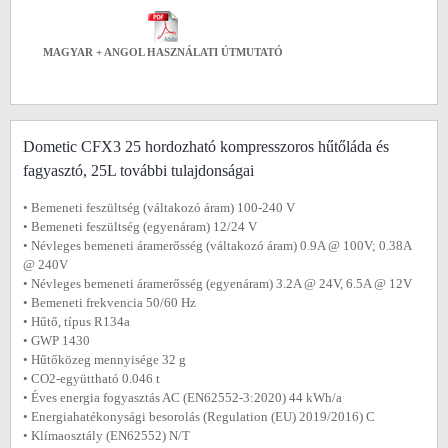
MAGYAR + ANGOL HASZNÁLATI ÚTMUTATÓ
Dometic CFX3 25 hordozható kompresszoros hűtőláda és
fagyasztó, 25L további tulajdonságai
• Bemeneti feszültség (váltakozó áram) 100-240 V
• Bemeneti feszültség (egyenáram) 12/24 V
• Névleges bemeneti áramerősség (váltakozó áram) 0.9A @ 100V; 0.38A
@ 240V
• Névleges bemeneti áramerősség (egyenáram) 3.2A @ 24V, 6.5A @ 12V
• Bemeneti frekvencia 50/60 Hz
• Hűtő, típus R134a
• GWP 1430
• Hűtőközeg mennyisége 32 g
• CO2-együttható 0.046 t
• Éves energia fogyasztás AC (EN62552-3:2020) 44 kWh/a
• Energiahatékonysági besorolás (Regulation (EU) 2019/2016) C
• Klímaosztály (EN62552) N/T