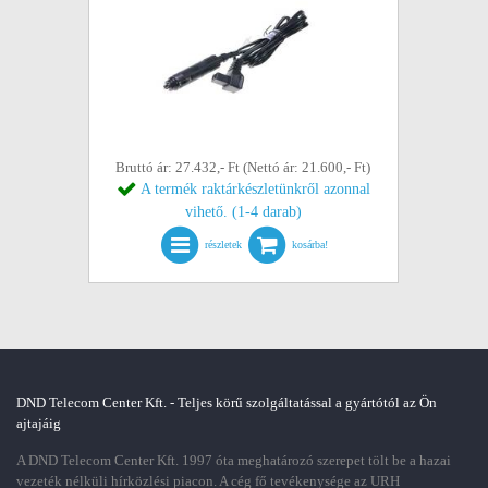
Bruttó ár: 27.432,- Ft (Nettó ár: 21.600,- Ft)
A termék raktárkészletünkről azonnal
vihető. (1-4 darab)
részletek
kosárba!
DND Telecom Center Kft. - Teljes körű szolgáltatással a gyártótól az Ön
ajtajáig
A DND Telecom Center Kft. 1997 óta meghatározó szerepet tölt be a hazai
vezeték nélküli hírközlési piacon. A cég fő tevékenysége az URH