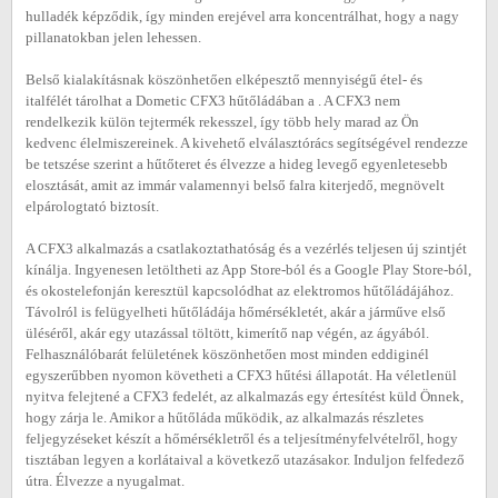
hulladék képződik, így minden erejével arra koncentrálhat, hogy a nagy
pillanatokban jelen lehessen.
Belső kialakításnak köszönhetően elképesztő mennyiségű étel- és
italfélét tárolhat a Dometic CFX3 hűtőládában a . A CFX3 nem
rendelkezik külön tejtermék rekesszel, így több hely marad az Ön
kedvenc élelmiszereinek. A kivehető elválasztórács segítségével rendezze
be tetszése szerint a hűtőteret és élvezze a hideg levegő egyenletesebb
elosztását, amit az immár valamennyi belső falra kiterjedő, megnövelt
elpárologtató biztosít.
A CFX3 alkalmazás a csatlakoztathatóság és a vezérlés teljesen új szintjét
kínálja. Ingyenesen letöltheti az App Store-ból és a Google Play Store-ból,
és okostelefonján keresztül kapcsolódhat az elektromos hűtőládájához.
Távolról is felügyelheti hűtőládája hőmérsékletét, akár a járműve első
üléséről, akár egy utazással töltött, kimerítő nap végén, az ágyából.
Felhasználóbarát felületének köszönhetően most minden eddiginél
egyszerűbben nyomon követheti a CFX3 hűtési állapotát. Ha véletlenül
nyitva felejtené a CFX3 fedelét, az alkalmazás egy értesítést küld Önnek,
hogy zárja le. Amikor a hűtőláda működik, az alkalmazás részletes
feljegyzéseket készít a hőmérsékletről és a teljesítményfelvételről, hogy
tisztában legyen a korlátaival a következő utazásakor. Induljon felfedező
útra. Élvezze a nyugalmat.