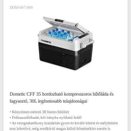
DOM-097-999
Dometic CFF 35 hordozható kompresszoros hűtőláda és
fagyasztó, 30L legfontosabb tulajdonságai
• Kényelmes méretű 30 literes hűtőtér
• Felhasználóbarát, két irányba nyitható fedél
• Az energiahatékony kialakítás gyors és kiváló hűtést és mélyhűtést
tesz lehetővé, még rendkívül magas külső hőmérséklet esetén is