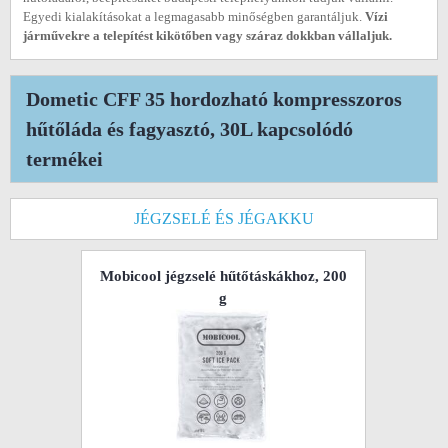
Egyedi kialakításokat a legmagasabb minőségben garantáljuk.
Vízi
járművekre a telepítést kikötőben vagy száraz dokkban vállaljuk.
Dometic CFF 35 hordozható kompresszoros
hűtőláda és fagyasztó, 30L kapcsolódó
termékei
JÉGZSELÉ ÉS JÉGAKKU
Mobicool jégzselé hűtőtáskákhoz, 200
g