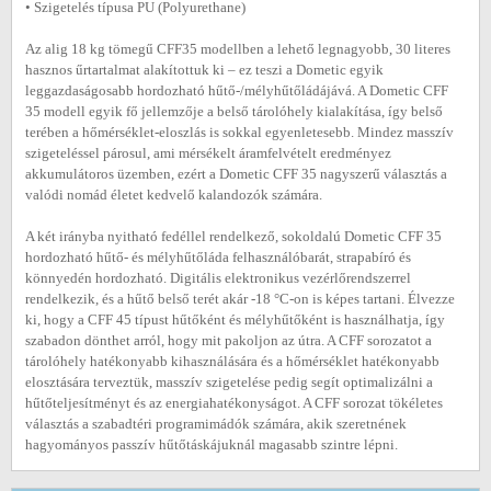
• Szigetelés típusa PU (Polyurethane)
Az alig 18 kg tömegű CFF35 modellben a lehető legnagyobb, 30 literes
hasznos űrtartalmat alakítottuk ki – ez teszi a Dometic egyik
leggazdaságosabb hordozható hűtő-/mélyhűtőládájává. A Dometic CFF
35 modell egyik fő jellemzője a belső tárolóhely kialakítása, így belső
terében a hőmérséklet-eloszlás is sokkal egyenletesebb. Mindez masszív
szigeteléssel párosul, ami mérsékelt áramfelvételt eredményez
akkumulátoros üzemben, ezért a Dometic CFF 35 nagyszerű választás a
valódi nomád életet kedvelő kalandozók számára.
A két irányba nyitható fedéllel rendelkező, sokoldalú Dometic CFF 35
hordozható hűtő- és mélyhűtőláda felhasználóbarát, strapabíró és
könnyedén hordozható. Digitális elektronikus vezérlőrendszerrel
rendelkezik, és a hűtő belső terét akár -18 °C-on is képes tartani. Élvezze
ki, hogy a CFF 45 típust hűtőként és mélyhűtőként is használhatja, így
szabadon dönthet arról, hogy mit pakoljon az útra. A CFF sorozatot a
tárolóhely hatékonyabb kihasználására és a hőmérséklet hatékonyabb
elosztására terveztük, masszív szigetelése pedig segít optimalizálni a
hűtőteljesítményt és az energiahatékonyságot. A CFF sorozat tökéletes
választás a szabadtéri programimádók számára, akik szeretnének
hagyományos passzív hűtőtáskájuknál magasabb szintre lépni.