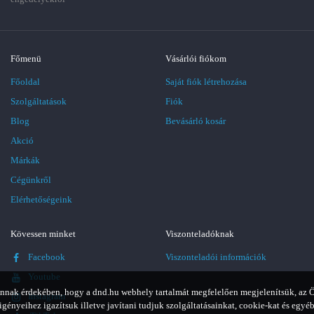
Főmenü
Vásárlói fiókom
Főoldal
Saját fiók létrehozása
Szolgáltatások
Fiók
Blog
Bevásárló kosár
Akció
Márkák
Cégünkről
Elérhetőségeink
Kövessen minket
Viszonteladóknak
Facebook
Viszonteladói információk
Youtube
nnak érdekében, hogy a dnd.hu webhely tartalmát megfelelően megjelenítsük, az 
Instagram
igényeihez igazítsuk illetve javítani tudjuk szolgáltatásainkat, cookie-kat és egyé