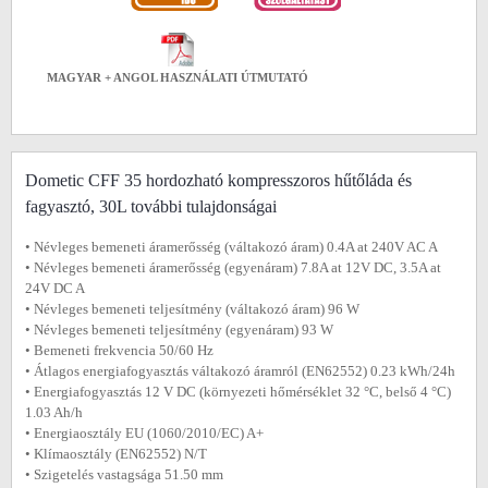
MAGYAR + ANGOL HASZNÁLATI ÚTMUTATÓ
Dometic CFF 35 hordozható kompresszoros hűtőláda és
fagyasztó, 30L további tulajdonságai
• Névleges bemeneti áramerősség (váltakozó áram) 0.4A at 240V AC A
• Névleges bemeneti áramerősség (egyenáram) 7.8A at 12V DC, 3.5A at
24V DC A
• Névleges bemeneti teljesítmény (váltakozó áram) 96 W
• Névleges bemeneti teljesítmény (egyenáram) 93 W
• Bemeneti frekvencia 50/60 Hz
• Átlagos energiafogyasztás váltakozó áramról (EN62552) 0.23 kWh/24h
• Energiafogyasztás 12 V DC (környezeti hőmérséklet 32 °C, belső 4 °C)
1.03 Ah/h
• Energiaosztály EU (1060/2010/EC) A+
• Klímaosztály (EN62552) N/T
• Szigetelés vastagsága 51.50 mm