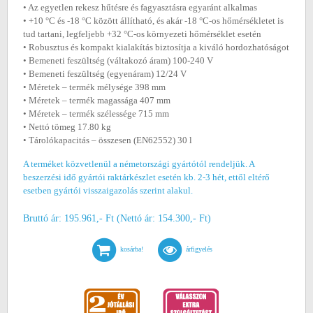
• Az egyetlen rekesz hűtésre és fagyasztásra egyaránt alkalmas
• +10 °C és -18 °C között állítható, és akár -18 °C-os hőmérsékletet is
tud tartani, legfeljebb +32 °C-os környezeti hőmérséklet esetén
• Robusztus és kompakt kialakítás biztosítja a kiváló hordozhatóságot
• Bemeneti feszültség (váltakozó áram) 100-240 V
• Bemeneti feszültség (egyenáram) 12/24 V
• Méretek ‒ termék mélysége 398 mm
• Méretek ‒ termék magassága 407 mm
• Méretek ‒ termék szélessége 715 mm
• Nettó tömeg 17.80 kg
• Tárolókapacitás ‒ összesen (EN62552) 30 l
A terméket közvetlenül a németországi gyártótól rendeljük. A
beszerzési idő gyártói raktárkészlet esetén kb. 2-3 hét, ettől eltérő
esetben gyártói visszaigazolás szerint alakul.
Bruttó ár: 195.961,- Ft (Nettó ár: 154.300,- Ft)
kosárba!
árfigyelés