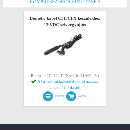
KOMPRESSZOROS HŰTŐTÁSKA
Dometic kábel CFF/CFX készülékhez
12 VDC szivargyújtós
Bruttó ár: 27.432,- Ft (Nettó ár: 21.600,- Ft)
A termék raktárkészletünkről azonnal
vihető. (1-4 darab)
részletek
kosárba!