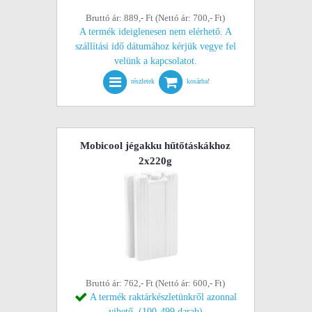
Bruttó ár: 889,- Ft (Nettó ár: 700,- Ft)
A termék ideiglenesen nem elérhető. A
szállítási idő dátumához kérjük vegye fel
velünk a kapcsolatot.
részletek
kosárba!
Mobicool jégakku hűtőtáskákhoz
2x220g
Bruttó ár: 762,- Ft (Nettó ár: 600,- Ft)
A termék raktárkészletünkről azonnal
vihető. (100-499 darab)