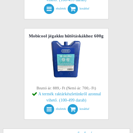
részletek
kosárba!
Mobicool jégakku hűtőtáskákhoz 600g
Bruttó ár: 889,- Ft (Nettó ár: 700,- Ft)
A termék raktárkészletünkről azonnal
vihető. (100-499 darab)
részletek
kosárba!