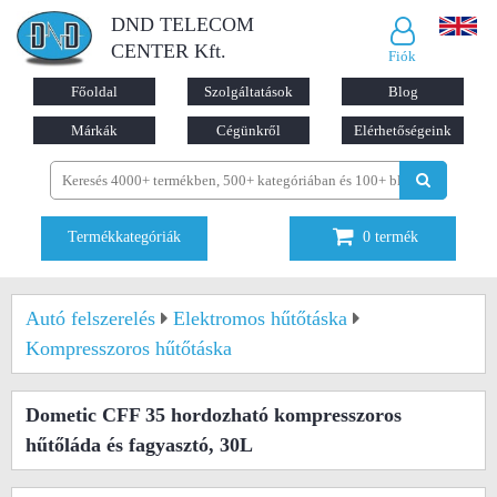
DND TELECOM
CENTER Kft.
Fiók
Főoldal
Szolgáltatások
Blog
Márkák
Cégünkről
Elérhetőségeink
Termékkategóriák
0
termék
Autó felszerelés
Elektromos hűtőtáska
Kompresszoros hűtőtáska
Dometic CFF 35 hordozható kompresszoros
hűtőláda és fagyasztó, 30L