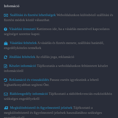
Információ
Szállítási és fizetési lehetőségek
Weboldalunkon különböző szállítási és
fizetési módok közül választhat.
Vásárlási útmutató
Kattintson ide, ha a vásárlás menetével kapcsolatos
segítséget szeretne kapni.
Vásárlási feltételek
A vásárlás és fizetés menete, szállítási határidő,
engedélyköteles termékek
Jótállási feltételek
Az elállás joga, reklamáció
Készlet információ
Tájékoztatás a weboldalunkon feltüntetett készlet
információról
Reklamáció és visszaküldés
Panasz esetén igyekszünk a lehető
leghatékonyabban segíteni Önt.
Rádióengedély információ
Tájékoztató a rádiófrekvenciás eszközökhöz
szükséges engedélyekről
Megkülönböztető és figyelmeztető jelzések
Tájékoztató a
megkülönböztető és figyelmeztető jelzések használatához szükséges
engedélyekről