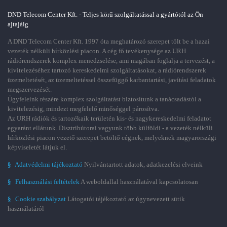
DND Telecom Center Kft. - Teljes körű szolgáltatással a gyártótól az Ön
ajtajáig
A DND Telecom Center Kft. 1997 óta meghatározó szerepet tölt be a hazai
vezeték nélküli hírközlési piacon. A cég fő tevékenysége az URH
rádiórendszerek komplex menedzselése, ami magában foglalja a tervezést, a
kivitelezéséhez tartozó kereskedelmi szolgáltatásokat, a rádiórendszerek
üzemeltetését, az üzemeltetéssel összefüggő karbantartási, javítási feladatok
megszervezését.
Ügyfeleink részére komplex szolgáltatást biztosítunk a tanácsadástól a
kivitelezésig, mindezt megfelelő minőséggel párosítva.
Az URH rádiók és tartozékaik területén kis- és nagykereskedelmi feladatot
egyaránt ellátunk. Disztribútorai vagyunk több külföldi - a vezeték nélküli
hírközlési piacon vezető szerepet betöltő cégnek, melyeknek magyarországi
képviseletét látjuk el.
§
Adatvédelmi tájékoztató
Nyilvántartott adatok, adatkezelési elveink
§
Felhasználási feltételek
A weboldallal használatával kapcsolatosan
§
Cookie szabályzat
Látogatói tájékoztató az úgynevezett sütik
használatáról