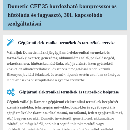
Dometic CFF 35 hordozható kompresszoros
hűtőláda és fagyasztó, 30L kapcsolódó
szolgáltatásai
Gépjármű elektronikai termékek és tartozékok szervize
Vállaljuk Dometic márkájú gépjármű elektronikai termékek és
tartozékok (inverter, generátor, akkumulátor töltő, parkolássegéd,
tolatókamera, hűtőtáska, hűtőláda, stb.) javítását.
Ezen gyártóktól
közvetlen alkatrészellátással és szerviztámogatással rendelkezünk.
Bizonyos javítási feladatok és termék típusok esetén azonban szükséges
lehet az eszköz visszajuttatása a gyártói szervizbe.
Gépjármű elektronikai termékek és tartozékok beépítése
Cégünk vállalja Dometic gépjármű elektronikai termékek beépítését
személyautókba, tehergépjárművekbe, buszokba és egyéb speciális
gépjárművekbe (
kamion, tűzoltóautó, mentőautó, fedett gépjármű, taxi,
stb.)
Legyen szó akár Dometic inverterről, generátorról, akkumulátor
töltőről, tolatásjelzőről, parkolást segítő tolatókameráról vagy
hűtőládáról, beépítésüket budapesti telephelyünkön tudjuk vállalni.