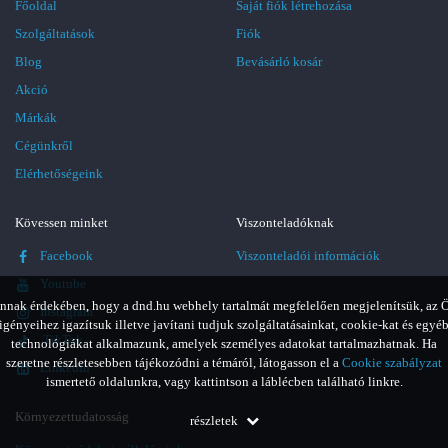
Főoldal
Saját fiók létrehozása
Szolgáltatások
Fiók
Blog
Bevásárló kosár
Akció
Márkák
Cégünkről
Elérhetőségeink
Kövessen minket
Viszonteladóknak
Facebook
Viszonteladói információk
Youtube
nnak érdekében, hogy a dnd.hu webhely tartalmát megfelelően megjelenítsük, az 
Instagram
igényeihez igazítsuk illetve javítani tudjuk szolgáltatásainkat, cookie-kat és egyé
TikTok
technológiákat alkalmazunk, amelyek személyes adatokat tartalmazhatnak. Ha
szeretne részletesebben tájékozódni a témáról, látogasson el a
Cookie szabályzat
LinkedIn
ismertető oldalunkra, vagy kattintson a láblécben található linkre.
Környezettudatosság
részletek