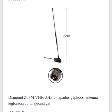
Diamond Z07M VHF/UHF öntapadós gépkocsi antenna
legfontosabb tulajdonságai