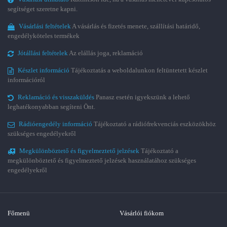
segítséget szeretne kapni.
Vásárlási feltételek
A vásárlás és fizetés menete, szállítási határidő,
engedélyköteles termékek
Jótállási feltételek
Az elállás joga, reklamáció
Készlet információ
Tájékoztatás a weboldalunkon feltüntetett készlet
információról
Reklamáció és visszaküldés
Panasz esetén igyekszünk a lehető
leghatékonyabban segíteni Önt.
Rádióengedély információ
Tájékoztató a rádiófrekvenciás eszközökhöz
szükséges engedélyekről
Megkülönböztető és figyelmeztető jelzések
Tájékoztató a
megkülönböztető és figyelmeztető jelzések használatához szükséges
engedélyekről
Főmenü
Vásárlói fiókom