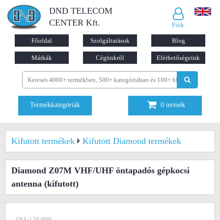
DND TELECOM
CENTER Kft.
Fiók
Főoldal
Szolgáltatások
Blog
Márkák
Cégünkről
Elérhetőségeink
Termékkategóriák
0
termék
Kifutott termékek
Kifutott Diamond termékek
Diamond Z07M VHF/UHF öntapadós gépkocsi
antenna
(kifutott)
DIA-128-999