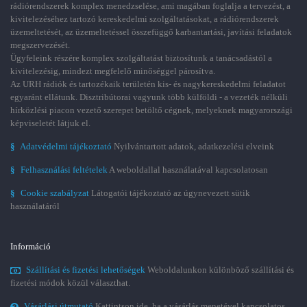
rádiórendszerek komplex menedzselése, ami magában foglalja a tervezést, a
kivitelezéséhez tartozó kereskedelmi szolgáltatásokat, a rádiórendszerek
üzemeltetését, az üzemeltetéssel összefüggő karbantartási, javítási feladatok
megszervezését.
Ügyfeleink részére komplex szolgáltatást biztosítunk a tanácsadástól a
kivitelezésig, mindezt megfelelő minőséggel párosítva.
Az URH rádiók és tartozékaik területén kis- és nagykereskedelmi feladatot
egyaránt ellátunk. Disztribútorai vagyunk több külföldi - a vezeték nélküli
hírközlési piacon vezető szerepet betöltő cégnek, melyeknek magyarországi
képviseletét látjuk el.
§
Adatvédelmi tájékoztató
Nyilvántartott adatok, adatkezelési elveink
§
Felhasználási feltételek
A weboldallal használatával kapcsolatosan
§
Cookie szabályzat
Látogatói tájékoztató az úgynevezett sütik
használatáról
Információ
Szállítási és fizetési lehetőségek
Weboldalunkon különböző szállítási és
fizetési módok közül választhat.
Vásárlási útmutató
Kattintson ide, ha a vásárlás menetével kapcsolatos