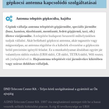
gépkocsi antenna kapcsolódó szolgáltatásai
Antenna telepítés gépkocsiba, hajóba
Cégünk vállalja antenna telepítését gépjárműbe, speciális járműbe
(busz, kamion, tűzoltóautó, mentőautó, fedett gépjármű, taxi, stb.)
illetve vízijárműbe.
A telepítést budapesti beszerelő műhelyünkben
tudjuk vállalni. Akár befúrható gépkocsi antenna, akár ragasztós vagy
mágnestalpas, az antenna rögzítése és a kábelek elvezetése a gépkocsin
belül precizitást igénylő feladat. Ez a munkafolyamat általában együtt jár
valamilyen rádiós eszköz (URH rádió, CB rádió, TETRA rádió, Wifi router,
stb.) telepítésével is.
Hajóantenna telepítését vízi járművekre kikötőben
vagy száraz dokkban vállaljuk.
DND Telecom Center Kft. - Teljes körű szolgáltatással a gyártótól az Ön
ajtajáig
A DND Telecom Center Kft. 1997 óta meghatározó szerepet tölt be a hazai
vezeték nélküli hírközlési piacon. A cég fő tevékenysége az URH