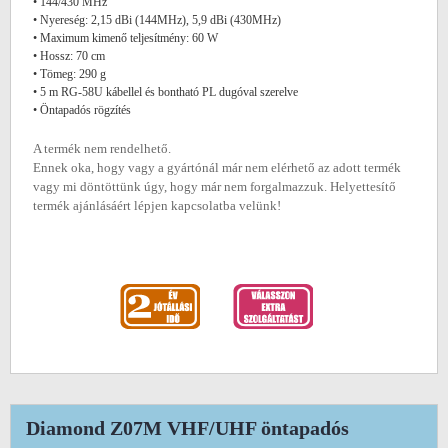
• 144/430 MHz
• Nyereség: 2,15 dBi (144MHz), 5,9 dBi (430MHz)
• Maximum kimenő teljesítmény: 60 W
• Hossz: 70 cm
• Tömeg: 290 g
• 5 m RG-58U kábellel és bontható PL dugóval szerelve
• Öntapadós rögzítés
A termék nem rendelhető.
Ennek oka, hogy vagy a gyártónál már nem elérhető az adott termék
vagy mi döntöttünk úgy, hogy már nem forgalmazzuk. Helyettesítő
termék ajánlásáért lépjen kapcsolatba velünk!
Diamond Z07M VHF/UHF öntapadós