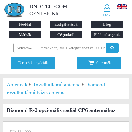
DND TELECOM
CENTER Kft.
Fiók
Főoldal
Szolgáltatások
Blog
Márkák
Cégünkről
Elérhetőségeink
Termékkategóriák
0
termék
Antennák
Rövidhullámú antenna
Diamond
rövidhullámú bázis antenna
Diamond R-2 opcionális radiál CP6 antennához
DIA-134-999