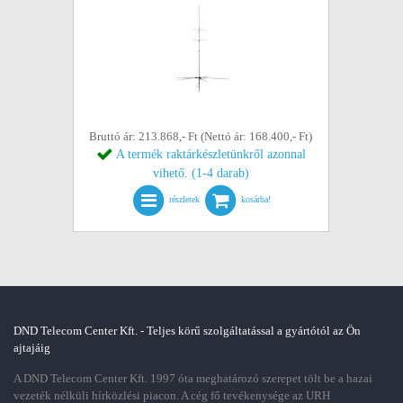
Bruttó ár: 213.868,- Ft (Nettó ár: 168.400,- Ft)
A termék raktárkészletünkről azonnal
vihető. (1-4 darab)
részletek
kosárba!
DND Telecom Center Kft. - Teljes körű szolgáltatással a gyártótól az Ön
ajtajáig
A DND Telecom Center Kft. 1997 óta meghatározó szerepet tölt be a hazai
vezeték nélküli hírközlési piacon. A cég fő tevékenysége az URH