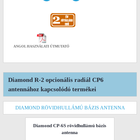
ANGOL HASZNÁLATI ÚTMUTATÓ
Diamond R-2 opcionális radiál CP6
antennához kapcsolódó termékei
DIAMOND RÖVIDHULLÁMÚ BÁZIS ANTENNA
Diamond CP-6S rövidhullámú bázis
antenna