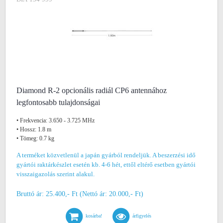
Diamond R-2 opcionális radiál CP6 antennához
legfontosabb tulajdonságai
• Frekvencia: 3.650 - 3.725 MHz
• Hossz: 1.8 m
• Tömeg: 0.7 kg
A terméket közvetlenül a japán gyárból rendeljük. A beszerzési idő
gyártói raktárkészlet esetén kb. 4-6 hét, ettől eltérő esetben gyártói
visszaigazolás szerint alakul.
Bruttó ár: 25.400,- Ft (Nettó ár: 20.000,- Ft)
kosárba!
árfigyelés