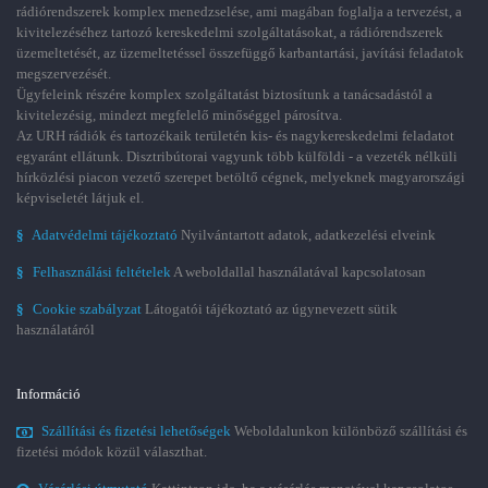
rádiórendszerek komplex menedzselése, ami magában foglalja a tervezést, a
kivitelezéséhez tartozó kereskedelmi szolgáltatásokat, a rádiórendszerek
üzemeltetését, az üzemeltetéssel összefüggő karbantartási, javítási feladatok
megszervezését.
Ügyfeleink részére komplex szolgáltatást biztosítunk a tanácsadástól a
kivitelezésig, mindezt megfelelő minőséggel párosítva.
Az URH rádiók és tartozékaik területén kis- és nagykereskedelmi feladatot
egyaránt ellátunk. Disztribútorai vagyunk több külföldi - a vezeték nélküli
hírközlési piacon vezető szerepet betöltő cégnek, melyeknek magyarországi
képviseletét látjuk el.
§
Adatvédelmi tájékoztató
Nyilvántartott adatok, adatkezelési elveink
§
Felhasználási feltételek
A weboldallal használatával kapcsolatosan
§
Cookie szabályzat
Látogatói tájékoztató az úgynevezett sütik
használatáról
Információ
Szállítási és fizetési lehetőségek
Weboldalunkon különböző szállítási és
fizetési módok közül választhat.