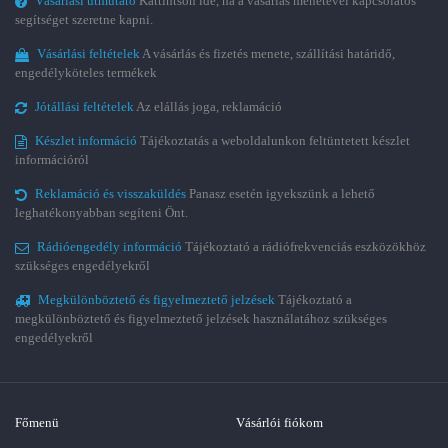
Vásárlási útmutató
Kattintson ide, ha a vásárlás menetével kapcsolatos
segítséget szeretne kapni.
Vásárlási feltételek
A vásárlás és fizetés menete, szállítási határidő,
engedélyköteles termékek
Jótállási feltételek
Az elállás joga, reklamáció
Készlet információ
Tájékoztatás a weboldalunkon feltüntetett készlet
információról
Reklamáció és visszaküldés
Panasz esetén igyekszünk a lehető
leghatékonyabban segíteni Önt.
Rádióengedély információ
Tájékoztató a rádiófrekvenciás eszközökhöz
szükséges engedélyekről
Megkülönböztető és figyelmeztető jelzések
Tájékoztató a
megkülönböztető és figyelmeztető jelzések használatához szükséges
engedélyekről
Főmenü
Vásárlói fiókom