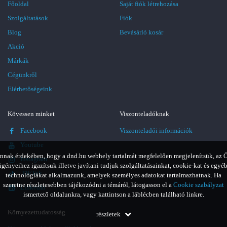
Főoldal
Saját fiók létrehozása
Szolgáltatások
Fiók
Blog
Bevásárló kosár
Akció
Márkák
Cégünkről
Elérhetőségeink
Kövessen minket
Viszonteladóknak
Facebook
Viszonteladói információk
Youtube
nnak érdekében, hogy a dnd.hu webhely tartalmát megfelelően megjelenítsük, az 
Instagram
igényeihez igazítsuk illetve javítani tudjuk szolgáltatásainkat, cookie-kat és egyé
TikTok
technológiákat alkalmazunk, amelyek személyes adatokat tartalmazhatnak. Ha
szeretne részletesebben tájékozódni a témáról, látogasson el a
Cookie szabályzat
LinkedIn
ismertető oldalunkra, vagy kattintson a láblécben található linkre.
Környezettudatosság
részletek