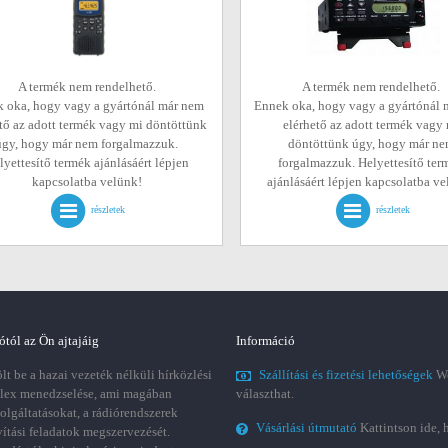
A termék nem rendelhető.
A termék nem rendelhető.
 oka, hogy vagy a gyártónál már nem
Ennek oka, hogy vagy a gyártónál 
tő az adott termék vagy mi döntöttünk
elérhető az adott termék vagy
úgy, hogy már nem forgalmazzuk.
döntöttünk úgy, hogy már n
lyettesítő termék ajánlásáért lépjen
forgalmazzuk. Helyettesítő ter
kapcsolatba velünk!
ajánlásáért lépjen kapcsolatba v
részletek
részletek
ótól az Ön ajtajáig
Információ
t be a hazai vezeték nélküli hírközlési
Szállítási és fizetési lehetőségek
We
plex menedzselése, ami magában
választhat.
zolgáltatásokat, a rádiórendszerek
Vásárlási útmutató
Kattintson ide, 
vítási feladatok megszervezését.