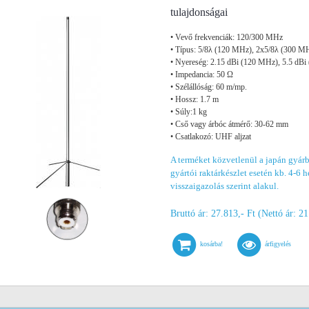
tulajdonságai
• Vevő frekvenciák: 120/300 MHz
• Típus: 5/8λ (120 MHz), 2x5/8λ (300 M
• Nyereség: 2.15 dBi (120 MHz), 5.5 dB
• Impedancia: 50 Ω
• Szélállóság: 60 m/mp.
• Hossz: 1.7 m
• Súly:1 kg
• Cső vagy árbóc átmérő: 30-62 mm
• Csatlakozó: UHF aljzat
A terméket közvetlenül a japán gyárb
gyártói raktárkészlet esetén kb. 4-6 hé
visszaigazolás szerint alakul.
Bruttó ár: 27.813,- Ft (Nettó ár: 21
kosárba!
árfigyelés