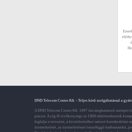
Ennek
elérhe
He
DND Telecom Center Kft. - Teljes körű szolgáltatással a gyárt
A DND Telecom Center Kft. 1997 óta meghatározó szerepet töl
piacon. A cég fő tevékenysége az URH rádiórendszerek kom
foglalja a tervezést, a kivitelezéséhez tartozó kereskedelmi s
üzemeltetését, az üzemeltetéssel összefüggő karbantartási, ja