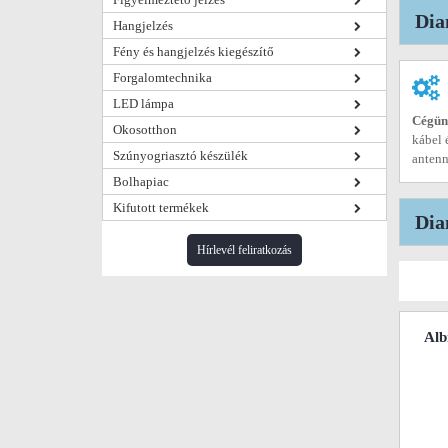
Dia
Hangjelzés
Fény és hangjelzés kiegészítő
Forgalomtechnika
LED lámpa
Cégünk
Okosotthon
kábel 
Szúnyogriasztó készülék
antenn
Bolhapiac
Kifutott termékek
Dia
Hírlevél feliratkozás
Alb