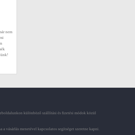
már nem
 mi
em
mék
elünk!
boldalunkon különböző szállítási és fizetési módok közül
ha a vásárlás menetével kapcsolatos segítséget szeretne kapni.