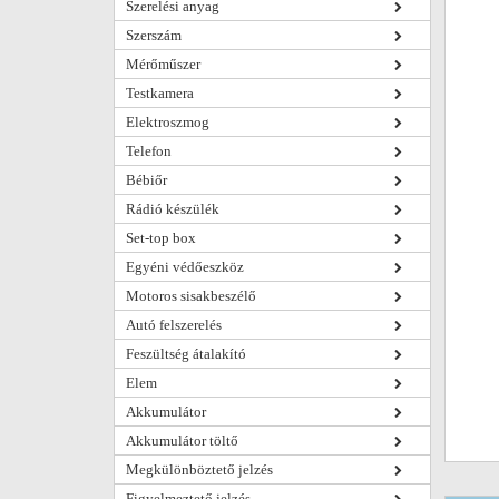
Szerelési anyag
Szerszám
Mérőműszer
Testkamera
Elektroszmog
Telefon
Bébiőr
Rádió készülék
Set-top box
Egyéni védőeszköz
Motoros sisakbeszélő
Autó felszerelés
Feszültség átalakító
Elem
Akkumulátor
Akkumulátor töltő
Megkülönböztető jelzés
Figyelmeztető jelzés