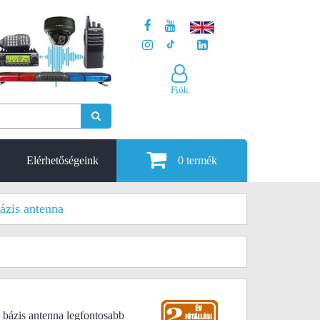
Fiók
Elérhetőségeink
0
termék
ázis antenna
bázis antenna legfontosabb