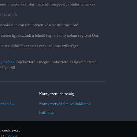
zetés menete, szállítási határidő, engedélyköteles termékek
 reklamáció
weboldalunkon feltüntetett készlet információról
 esetén igyekszünk a lehető leghatékonyabban segíteni Önt.
tató a rádiófrekvenciás eszközökhöz szükséges
 jelzések
Tájékoztató a megkülönböztető és figyelmeztető
délyekről
Környezettudatosság
ormációk
Környezetvédelmi vállalásaink
Faültetés
, cookie-kat
el a
Cookie