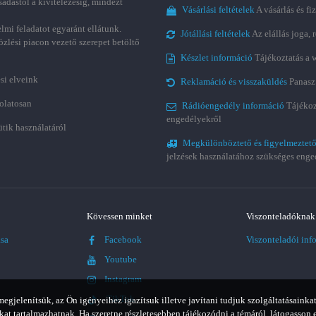
sadástól a kivitelezésig, mindezt
Vásárlási feltételek
A vásárlás és fi
lmi feladatot egyaránt ellátunk.
Jótállási feltételek
Az elállás joga,
özlési piacon vezető szerepet betöltő
Készlet információ
Tájékoztatás a 
si elveink
Reklamáció és visszaküldés
Panasz
olatosan
Rádióengedély információ
Tájékoz
engedélyekről
ütik használatáról
Megkülönböztető és figyelmeztető
jelzések használatához szükséges enge
Kövessen minket
Viszonteladóknak
ása
Facebook
Viszonteladói inf
Youtube
Instagram
TikTok
jelenítsük, az Ön igényeihez igazítsuk illetve javítani tudjuk szolgáltatásainkat
t tartalmazhatnak. Ha szeretne részletesebben tájékozódni a témáról, látogasson 