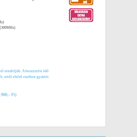
Hz)
i (300MHz)
ól rendeljük. A beszerzési idő
t, ettől eltérő esetben gyártói
.900,- Ft)