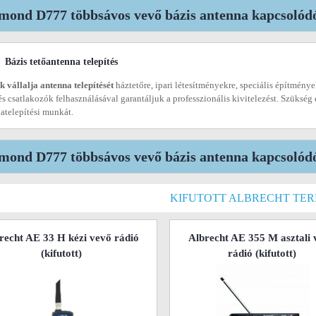
mond D777 többsávos vevő bázis antenna kapcsolódó 
Bázis tetőantenna telepítés
 vállalja antenna telepítését
háztetőre, ipari létesítményekre, speciális építménye
és csatlakozók felhasználásával garantáljuk a professzionális kivitelezést. Szükség
atelepítési munkát.
mond D777 többsávos vevő bázis antenna kapcsolódó
KIFUTOTT ALBRECHT TE
recht AE 33 H kézi vevő rádió
Albrecht AE 355 M asztali 
(kifutott)
rádió
(kifutott)