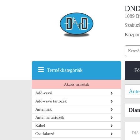
DND
1089 Bu
Szaküzl
Központ
Termékkategóriák
Fő
Akciós termékek
Ante
Adó-vevő
Adó-vevő tartozék
Antennák
Diam
Antenna tartozék
Kábel
DIA
Csatlakozó