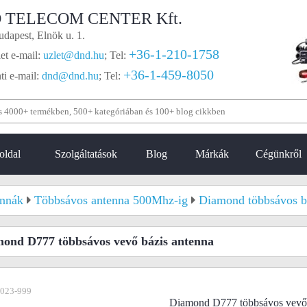
 TELECOM CENTER Kft.
dapest, Elnök u. 1.
+36-1-210-1758
et e-mail:
uzlet@dnd.hu
;
Tel:
+36-1-459-8050
i e-mail:
dnd@dnd.hu
;
Tel:
oldal
Szolgáltatások
Blog
Márkák
Cégünkről
nnák
Többsávos antenna 500Mhz-ig
Diamond többsávos b
ond D777 többsávos vevő bázis antenna
-023-999
Diamond D777 többsávos vevő 