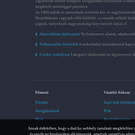
Ügyfeleink részére komplex szolgáltatást biztosítunk a tanác
megfelelő minőséggel párosítva.
Az URH rádiók és tartozékaik területén kis- és nagykereskede
Disztribútorai vagyunk több külföldi - a vezeték nélküli hírk
cégnek, melyeknek magyarországi képviseletét látjuk el.
§
Adatvédelmi tájékoztató
Nyilvántartott adatok, adatkezelé
§
Felhasználási feltételek
A weboldallal használatával kapcs
§
Cookie szabályzat
Látogatói tájékoztató az úgynevezett s
Főmenü
Vásárlói fiókom
Főoldal
Saját fiók létrehoz
Szolgáltatások
Fiók
Blog
Bevásárló kosár
Akció
Annak érdekében, hogy a dnd.hu webhely tartalmát megfelelően meg
és egyéb technológiákat alkalmazunk, amelyek személyes adatoka