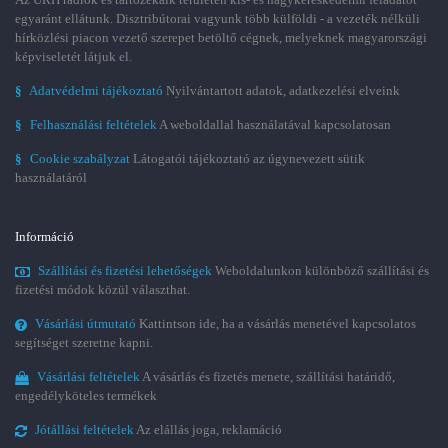
egyaránt ellátunk. Disztribútorai vagyunk több külföldi - a vezeték nélküli
hírközlési piacon vezető szerepet betöltő cégnek, melyeknek magyarországi
képviseletét látjuk el.
§
Adatvédelmi tájékoztató
Nyilvántartott adatok, adatkezelési elveink
§
Felhasználási feltételek
A weboldallal használatával kapcsolatosan
§
Cookie szabályzat
Látogatói tájékoztató az úgynevezett sütik
használatáról
Információ
Szállítási és fizetési lehetőségek
Weboldalunkon különböző szállítási és
fizetési módok közül választhat.
Vásárlási útmutató
Kattintson ide, ha a vásárlás menetével kapcsolatos
segítséget szeretne kapni.
Vásárlási feltételek
A vásárlás és fizetés menete, szállítási határidő,
engedélyköteles termékek
Jótállási feltételek
Az elállás joga, reklamáció