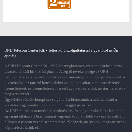
DND Telecom Center Kft. - Teljes körű szolgáltatással a gyártótól az Ön
ajtajáig
A DND Telecom Center Kft. 1997 óta meghatározó szerepet tölt be a hazai
vezeték nélküli hírközlési piacon. A cég fő tevékenysége az URH
rádiórendszerek komplex menedzselése, ami magában foglalja a tervezést, a
kivitelezéséhez tartozó kereskedelmi szolgáltatásokat, a rádiórendszerek
üzemeltetését, az üzemeltetéssel összefüggő karbantartási, javítási feladatok
megszervezését.
Ügyfeleink részére komplex szolgáltatást biztosítunk a tanácsadástól a
kivitelezésig, mindezt megfelelő minőséggel párosítva.
Az URH rádiók és tartozékaik területén kis- és nagykereskedelmi feladatot
egyaránt ellátunk. Disztribútorai vagyunk több külföldi - a vezeték nélküli
hírközlési piacon vezető szerepet betöltő cégnek, melyeknek magyarországi
képviseletét látjuk el.