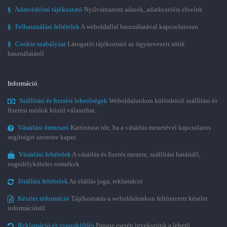
§
Adatvédelmi tájékoztató
Nyilvántartott adatok, adatkezelési elveink
§
Felhasználási feltételek
A weboldallal használatával kapcsolatosan
§
Cookie szabályzat
Látogatói tájékoztató az úgynevezett sütik
használatáról
Információ
Szállítási és fizetési lehetőségek
Weboldalunkon különböző szállítási és
fizetési módok közül választhat.
Vásárlási útmutató
Kattintson ide, ha a vásárlás menetével kapcsolatos
segítséget szeretne kapni.
Vásárlási feltételek
A vásárlás és fizetés menete, szállítási határidő,
engedélyköteles termékek
Jótállási feltételek
Az elállás joga, reklamáció
Készlet információ
Tájékoztatás a weboldalunkon feltüntetett készlet
információról
Reklamáció és visszaküldés
Panasz esetén igyekszünk a lehető