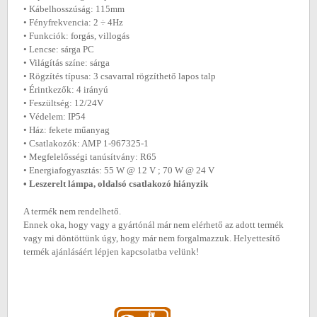
• Kábelhosszúság: 115mm
• Fényfrekvencia: 2 ÷ 4Hz
• Funkciók: forgás, villogás
• Lencse: sárga PC
• Világítás színe: sárga
• Rögzítés típusa: 3 csavarral rögzíthető lapos talp
• Érintkezők: 4 irányú
• Feszültség: 12/24V
• Védelem: IP54
• Ház: fekete műanyag
• Csatlakozók: AMP 1-967325-1
• Megfelelősségi tanúsítvány: R65
• Energiafogyasztás: 55 W @ 12 V ; 70 W @ 24 V
• Leszerelt lámpa, oldalsó csatlakozó hiányzik
A termék nem rendelhető.
Ennek oka, hogy vagy a gyártónál már nem elérhető az adott termék
vagy mi döntöttünk úgy, hogy már nem forgalmazzuk. Helyettesítő
termék ajánlásáért lépjen kapcsolatba velünk!