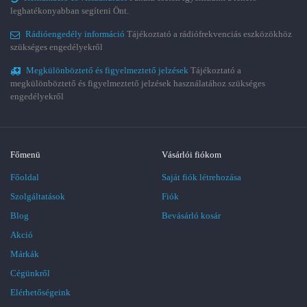
leghatékonyabban segíteni Önt.
Rádióengedély információ
Tájékoztató a rádiófrekvenciás eszközökhöz
szükséges engedélyekről
Megkülönböztető és figyelmeztető jelzések
Tájékoztató a
megkülönböztető és figyelmeztető jelzések használatához szükséges
engedélyekről
Főmenü
Vásárlói fiókom
Főoldal
Saját fiók létrehozása
Szolgáltatások
Fiók
Blog
Bevásárló kosár
Akció
Márkák
Cégünkről
Elérhetőségeink