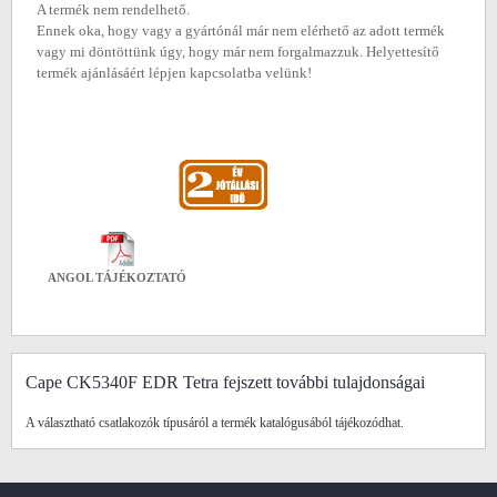
A termék nem rendelhető.
Ennek oka, hogy vagy a gyártónál már nem elérhető az adott termék
vagy mi döntöttünk úgy, hogy már nem forgalmazzuk. Helyettesítő
termék ajánlásáért lépjen kapcsolatba velünk!
ANGOL TÁJÉKOZTATÓ
Cape CK5340F EDR Tetra fejszett további tulajdonságai
A választható csatlakozók típusáról a termék katalógusából tájékozódhat.