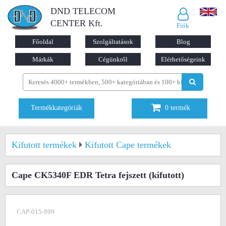
DND TELECOM
CENTER Kft.
Fiók
Főoldal
Szolgáltatások
Blog
Márkák
Cégünkről
Elérhetőségeink
Termékkategóriák
0
termék
Kifutott termékek
Kifutott Cape termékek
Cape CK5340F EDR Tetra fejszett
(kifutott)
CAP-015-999