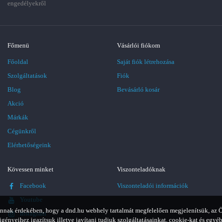
engedélyekről
Főmenü
Vásárlói fiókom
Főoldal
Saját fiók létrehozása
Szolgáltatások
Fiók
Blog
Bevásárló kosár
Akció
Márkák
Cégünkről
Elérhetőségeink
Kövessen minket
Viszonteladóknak
Facebook
Viszonteladói információk
Youtube
nnak érdekében, hogy a dnd.hu webhely tartalmát megfelelően megjelenítsük, az 
Instagram
igényeihez igazítsuk illetve javítani tudjuk szolgáltatásainkat, cookie-kat és egyé