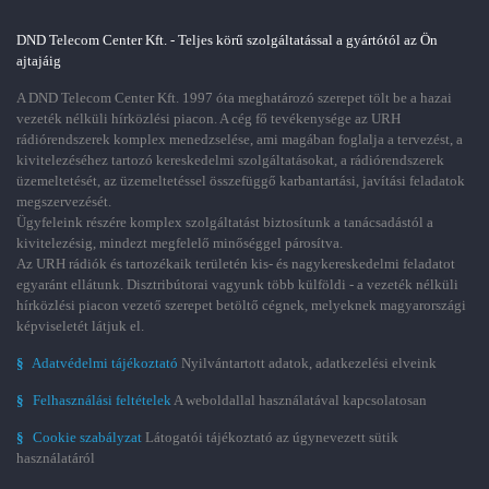
DND Telecom Center Kft. - Teljes körű szolgáltatással a gyártótól az Ön
ajtajáig
A DND Telecom Center Kft. 1997 óta meghatározó szerepet tölt be a hazai
vezeték nélküli hírközlési piacon. A cég fő tevékenysége az URH
rádiórendszerek komplex menedzselése, ami magában foglalja a tervezést, a
kivitelezéséhez tartozó kereskedelmi szolgáltatásokat, a rádiórendszerek
üzemeltetését, az üzemeltetéssel összefüggő karbantartási, javítási feladatok
megszervezését.
Ügyfeleink részére komplex szolgáltatást biztosítunk a tanácsadástól a
kivitelezésig, mindezt megfelelő minőséggel párosítva.
Az URH rádiók és tartozékaik területén kis- és nagykereskedelmi feladatot
egyaránt ellátunk. Disztribútorai vagyunk több külföldi - a vezeték nélküli
hírközlési piacon vezető szerepet betöltő cégnek, melyeknek magyarországi
képviseletét látjuk el.
§
Adatvédelmi tájékoztató
Nyilvántartott adatok, adatkezelési elveink
§
Felhasználási feltételek
A weboldallal használatával kapcsolatosan
§
Cookie szabályzat
Látogatói tájékoztató az úgynevezett sütik
használatáról