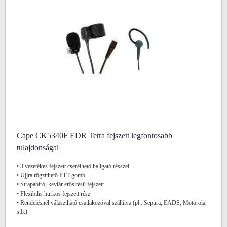
Cape CK5340F EDR Tetra fejszett legfontosabb
tulajdonságai
• 3 vezetékes fejszett cserélhető hallgató résszel
• Ujjra rögzíthető PTT gomb
• Strapabíró, kevlár erősítésű fejszett
• Flexibilis hurkos fejszett rész
• Rendelésnél választható csatlakozóval szállítva (pl.: Sepura, EADS, Motorola,
stb.)