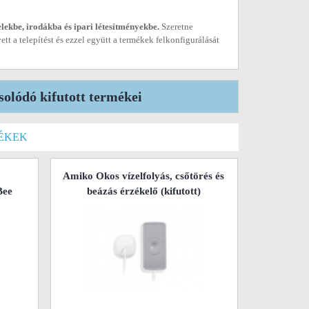
elekbe, irodákba és ipari létesítményekbe.
Szeretne
tt a telepítést és ezzel együtt a termékek felkonfigurálását
olódó kifutott termékei
ÉKEK
Amiko Okos vízelfolyás, csőtörés és
Bee
beázás érzékelő
(kifutott)