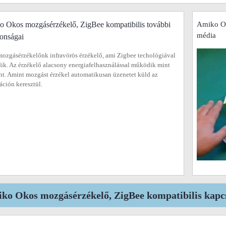
 Okos mozgásérzékelő, ZigBee kompatibilis további
Amiko Ok
média
donságai
ozgásérzékelőnk infravörös érzékelő, ami Zigbee techológiával
k. Az érzékelő alacsony energiafelhasználással működik mint
t. Amint mozgást érzékel automatikusan üzenetet küld az
áción keresztül.
ko Okos mozgásérzékelő, ZigBee kompatibilis kapcs