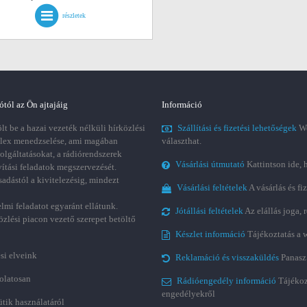
részletek
ótól az Ön ajtajáig
Információ
t be a hazai vezeték nélküli hírközlési
Szállítási és fizetési lehetőségek
We
plex menedzselése, ami magában
választhat.
zolgáltatásokat, a rádiórendszerek
Vásárlási útmutató
Kattintson ide, 
vítási feladatok megszervezését.
sadástól a kivitelezésig, mindezt
Vásárlási feltételek
A vásárlás és fi
lmi feladatot egyaránt ellátunk.
Jótállási feltételek
Az elállás joga,
özlési piacon vezető szerepet betöltő
Készlet információ
Tájékoztatás a 
si elveink
Reklamáció és visszaküldés
Panasz
olatosan
Rádióengedély információ
Tájékoz
engedélyekről
ütik használatáról