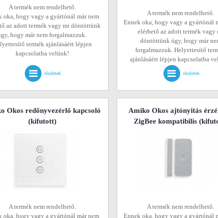
A termék nem rendelhető.
A termék nem rendelhető.
 oka, hogy vagy a gyártónál már nem
Ennek oka, hogy vagy a gyártónál 
tő az adott termék vagy mi döntöttünk
elérhető az adott termék vagy
úgy, hogy már nem forgalmazzuk.
döntöttünk úgy, hogy már n
lyettesítő termék ajánlásáért lépjen
forgalmazzuk. Helyettesítő ter
kapcsolatba velünk!
ajánlásáért lépjen kapcsolatba v
részletek
részletek
o Okos redőnyvezérlő kapcsoló
Amiko Okos ajtónyitás érzé
(kifutott)
ZigBee kompatibilis
(kifut
A termék nem rendelhető.
A termék nem rendelhető.
 oka, hogy vagy a gyártónál már nem
Ennek oka, hogy vagy a gyártónál 