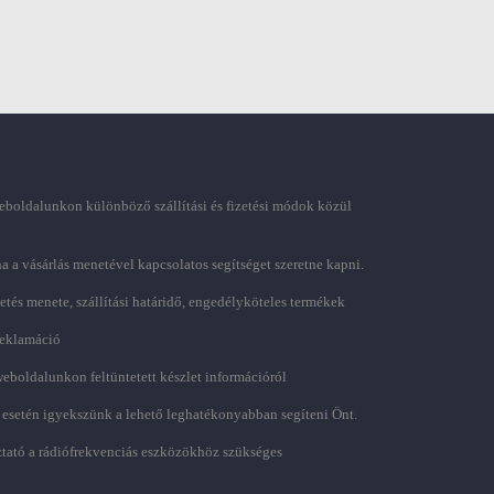
boldalunkon különböző szállítási és fizetési módok közül
ha a vásárlás menetével kapcsolatos segítséget szeretne kapni.
zetés menete, szállítási határidő, engedélyköteles termékek
 reklamáció
weboldalunkon feltüntetett készlet információról
 esetén igyekszünk a lehető leghatékonyabban segíteni Önt.
tató a rádiófrekvenciás eszközökhöz szükséges