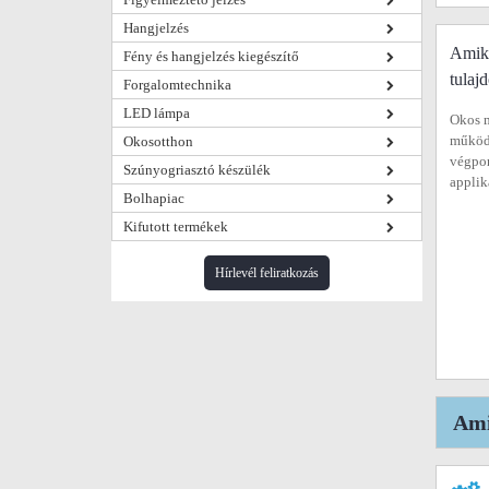
Hangjelzés
Amiko
Fény és hangjelzés kiegészítő
tulaj
Forgalomtechnika
LED lámpa
Okos m
működi
Okosotthon
végpon
Szúnyogriasztó készülék
applik
Bolhapiac
Kifutott termékek
Hírlevél feliratkozás
Ami