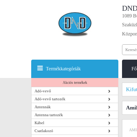
DND
1089 Bu
Szaküzl
Központ
Termékkategóriák
Fő
Akciós termékek
Kifu
Adó-vevő
Adó-vevő tartozék
Antennák
Amik
Antenna tartozék
Kábel
AMI
Csatlakozó