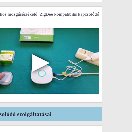
os mozgásérzékelő, ZigBee kompatibilis kapcsolódó
▶
olódó szolgáltatásai