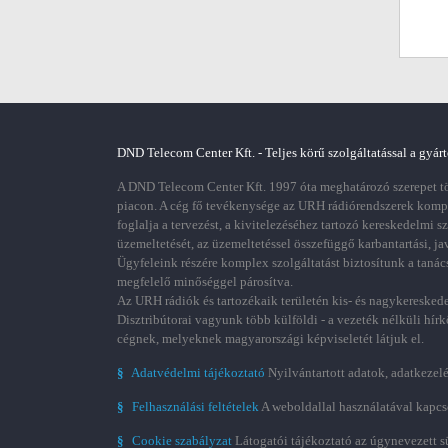
DND Telecom Center Kft. - Teljes körű szolgáltatással a gyárt
A DND Telecom Center Kft. 1997 óta meghatározó szerepet töl
piacon. A cég fő tevékenysége az URH rádiórendszerek kom
foglalja a tervezést, a kivitelezéséhez tartozó kereskedelmi s
üzemeltetését, az üzemeltetéssel összefüggő karbantartási, ja
Ügyfeleink részére komplex szolgáltatást biztosítunk a tanác
megfelelő minőséggel párosítva.
Az URH rádiók és tartozékaik területén kis- és nagykereskede
Disztribútorai vagyunk több külföldi - a vezeték nélküli hírk
cégnek, melyeknek magyarországi képviseletét látjuk el.
§
Adatvédelmi tájékoztató
Nyilvántartott adatok, adatkezelé
§
Felhasználási feltételek
A weboldallal használatával kapcs
§
Cookie szabályzat
Látogatói tájékoztató az úgynevezett s