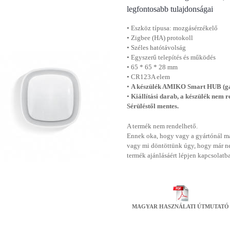
legfontosabb tulajdonságai
• Eszköz típusa: mozgásérzékelő
• Zigbee (HA) protokoll
• Széles hatótávolság
• Egyszerű telepítés és működés
• 65 * 65 * 28 mm
• CR123A elem
•
A készülék AMIKO Smart HUB (ga
•
Kiállítási darab, a készülék nem 
Sérüléstől mentes.
A termék nem rendelhető.
Ennek oka, hogy vagy a gyártónál má
vagy mi döntöttünk úgy, hogy már n
termék ajánlásáért lépjen kapcsolatb
MAGYAR HASZNÁLATI ÚTMUTATÓ