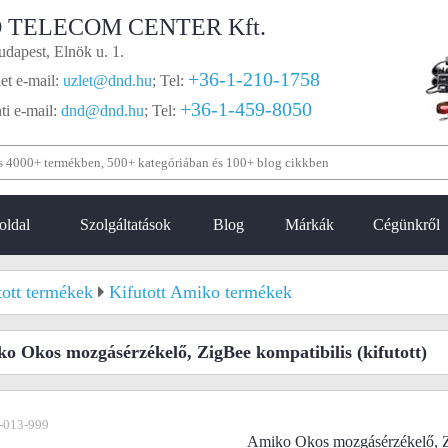
 TELECOM CENTER Kft.
dapest, Elnök u. 1.
+36-1-210-1758
et e-mail:
uzlet@dnd.hu
;
Tel:
+36-1-459-8050
i e-mail:
dnd@dnd.hu
;
Tel:
oldal
Szolgáltatások
Blog
Márkák
Cégünkről
tott termékek
Kifutott Amiko termékek
o Okos mozgásérzékelő, ZigBee kompatibilis
(kifutott)
-013-999
Amiko Okos mozgásérzékelő, Z