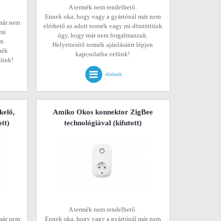
A termék nem rendelhető.
Ennek oka, hogy vagy a gyártónál már nem
már nem
elérhető az adott termék vagy mi döntöttünk
 mi
úgy, hogy már nem forgalmazzuk.
em
Helyettesítő termék ajánlásáért lépjen
mék
kapcsolatba velünk!
elünk!
részletek
kelő,
Amiko Okos konnektor ZigBee
ott)
technológiával
(kifutott)
A termék nem rendelhető.
már nem
Ennek oka, hogy vagy a gyártónál már nem