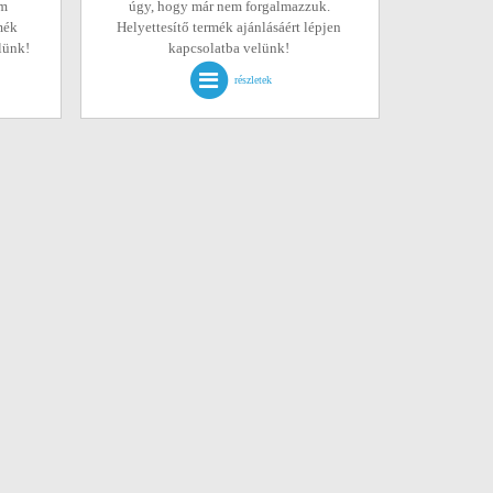
em
úgy, hogy már nem forgalmazzuk.
mék
Helyettesítő termék ajánlásáért lépjen
elünk!
kapcsolatba velünk!
részletek