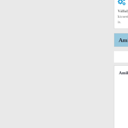
Vállal
kicser
is.
Ami
Amik