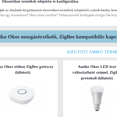
Okosotthon termékek telepítése és konfigurálása
juk az általunk forgalmazott okosotthon termékek telepítését családi házba, hot
élni egy konnektort? Okos zárra cserélne? Villanyszerelő kollégánk elvégzi Ön helye
ko Okos mozgásérzékelő, ZigBee kompatibilis kapcs
KIFUTOTT AMIKO TERM
o Okos otthon ZigBee gateway
Amiko Okos LED izzó
(kifutott)
változtatható színnel, Zig
protokoll
(kifutott)