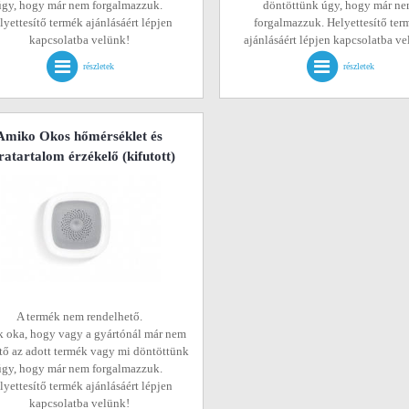
úgy, hogy már nem forgalmazzuk.
döntöttünk úgy, hogy már n
lyettesítő termék ajánlásáért lépjen
forgalmazzuk. Helyettesítő ter
kapcsolatba velünk!
ajánlásáért lépjen kapcsolatba v
részletek
részletek
Amiko Okos hőmérséklet és
ratartalom érzékelő
(kifutott)
A termék nem rendelhető.
 oka, hogy vagy a gyártónál már nem
tő az adott termék vagy mi döntöttünk
úgy, hogy már nem forgalmazzuk.
lyettesítő termék ajánlásáért lépjen
kapcsolatba velünk!