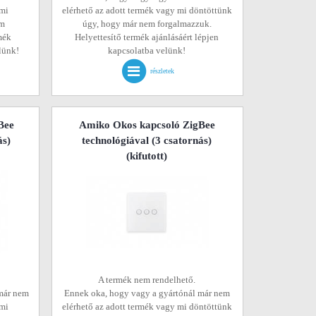
 mi
elérhető az adott termék vagy mi döntöttünk
em
úgy, hogy már nem forgalmazzuk.
mék
Helyettesítő termék ajánlásáért lépjen
elünk!
kapcsolatba velünk!
részletek
Bee
Amiko Okos kapcsoló ZigBee
ás)
technológiával (3 csatornás)
(kifutott)
A termék nem rendelhető.
már nem
Ennek oka, hogy vagy a gyártónál már nem
 mi
elérhető az adott termék vagy mi döntöttünk