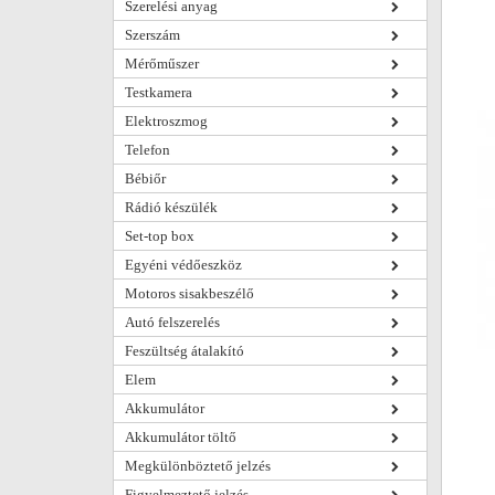
Szerelési anyag
Szerszám
Mérőműszer
Testkamera
Elektroszmog
Telefon
Bébiőr
Rádió készülék
Set-top box
Egyéni védőeszköz
Motoros sisakbeszélő
Autó felszerelés
Feszültség átalakító
Elem
Akkumulátor
Akkumulátor töltő
Megkülönböztető jelzés
Figyelmeztető jelzés