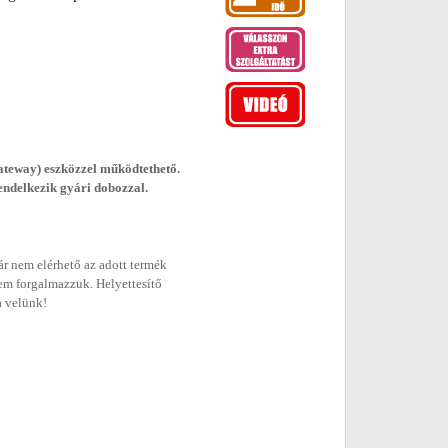
teway) eszközzel működtethető.
rendelkezik gyári dobozzal.
r nem elérhető az adott termék
em forgalmazzuk. Helyettesítő
a velünk!