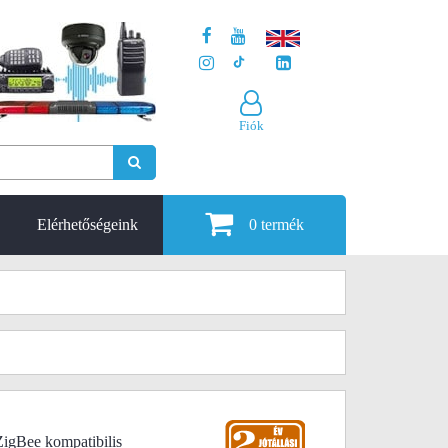
Fiók
Elérhetőségeink
0
termék
igBee kompatibilis