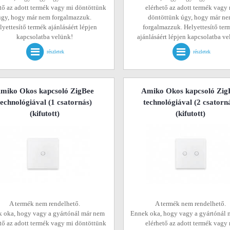
tő az adott termék vagy mi döntöttünk
elérhető az adott termék vagy
úgy, hogy már nem forgalmazzuk.
döntöttünk úgy, hogy már n
lyettesítő termék ajánlásáért lépjen
forgalmazzuk. Helyettesítő ter
kapcsolatba velünk!
ajánlásáért lépjen kapcsolatba v
részletek
részletek
miko Okos kapcsoló ZigBee
Amiko Okos kapcsoló Zig
technológiával (1 csatornás)
technológiával (2 csatorn
(kifutott)
(kifutott)
A termék nem rendelhető.
A termék nem rendelhető.
 oka, hogy vagy a gyártónál már nem
Ennek oka, hogy vagy a gyártónál 
tő az adott termék vagy mi döntöttünk
elérhető az adott termék vagy