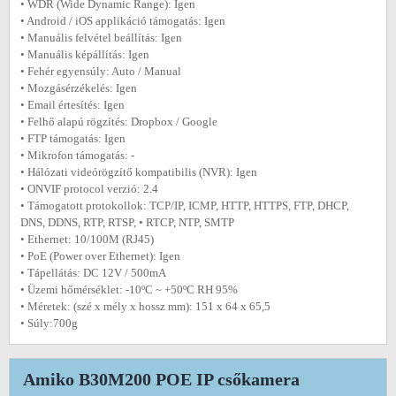
• WDR (Wide Dynamic Range): Igen
• Android / iOS applikáció támogatás: Igen
• Manuális felvétel beállítás: Igen
• Manuális képállítás: Igen
• Fehér egyensúly: Auto / Manual
• Mozgásérzékelés: Igen
• Email értesítés: Igen
• Felhő alapú rögzítés: Dropbox / Google
• FTP támogatás: Igen
• Mikrofon támogatás: -
• Hálózati videórögzítő kompatibilis (NVR): Igen
• ONVIF protocol verzió: 2.4
• Támogatott protokollok: TCP/IP, ICMP, HTTP, HTTPS, FTP, DHCP,
DNS, DDNS, RTP, RTSP, • RTCP, NTP, SMTP
• Ethernet: 10/100M (RJ45)
• PoE (Power over Ethernet): Igen
• Tápellátás: DC 12V / 500mA
• Üzemi hőmérséklet: -10ºC ~ +50ºC RH 95%
• Méretek: (szé x mély x hossz mm): 151 x 64 x 65,5
• Súly:700g
Amiko B30M200 POE IP csőkamera