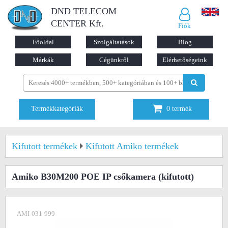
DND TELECOM
CENTER Kft.
Fiók
Főoldal
Szolgáltatások
Blog
Márkák
Cégünkről
Elérhetőségeink
Termékkategóriák
0
termék
Kifutott termékek
Kifutott Amiko termékek
Amiko B30M200 POE IP csőkamera
(kifutott)
AMI-031-999