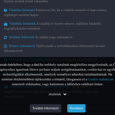
fizetési módok közül választhat.
Vásárlási útmutató
Kattintson ide, ha a vásárlás menetével kapcsolatos
segítséget szeretne kapni.
Vásárlási feltételek
A vásárlás és fizetés menete, szállítási határidő,
engedélyköteles termékek
Jótállási feltételek
Az elállás joga, reklamáció
Készlet információ
Tájékoztatás a weboldalunkon feltüntetett készlet
információról
Reklamáció és visszaküldés
Panasz esetén igyekszünk a lehető
leghatékonyabban segíteni Önt.
nnak érdekében, hogy a dnd.hu webhely tartalmát megfelelően megjelenítsük, az 
igényeihez igazítsuk illetve javítani tudjuk szolgáltatásainkat, cookie-kat és egyé
Rádióengedély információ
Tájékoztató a rádiófrekvenciás eszközökhöz
technológiákat alkalmazunk, amelyek személyes adatokat tartalmazhatnak. Ha
szükséges engedélyekről
szeretne részletesebben tájékozódni a témáról, látogasson el a
Cookie szabályzat
ismertető oldalunkra, vagy kattintson a láblécben található linkre.
Megkülönböztető és figyelmeztető jelzések
Tájékoztató a
megkülönböztető és figyelmeztető jelzések használatához szükséges
részletek
engedélyekről
További információ
Rendben