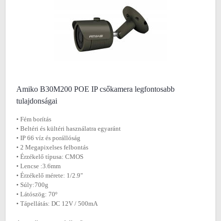
Amiko B30M200 POE IP csőkamera legfontosabb
tulajdonságai
• Fém borítás
• Beltéri és kültéri használatra egyaránt
• IP 66 víz és porállóság
• 2 Megapixelses felbontás
• Érzékelő típusa: CMOS
• Lencse :3.6mm
• Érzékelő mérete: 1/2.9"
• Súly:700g
• Látószög: 70º
• Tápellátás: DC 12V / 500mA