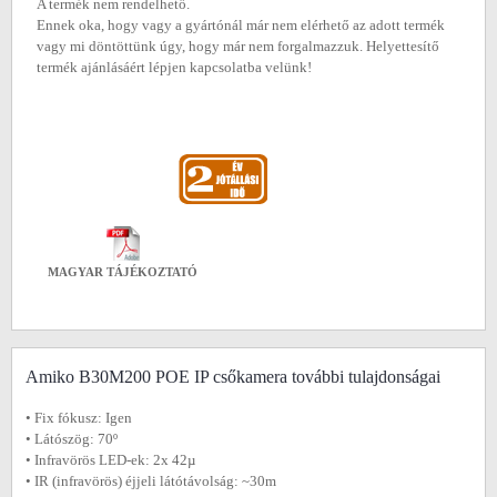
A termék nem rendelhető.
Ennek oka, hogy vagy a gyártónál már nem elérhető az adott termék
vagy mi döntöttünk úgy, hogy már nem forgalmazzuk. Helyettesítő
termék ajánlásáért lépjen kapcsolatba velünk!
MAGYAR TÁJÉKOZTATÓ
Amiko B30M200 POE IP csőkamera további tulajdonságai
• Fix fókusz: Igen
• Látószög: 70º
• Infravörös LED-ek: 2x 42µ
• IR (infravörös) éjjeli látótávolság: ~30m