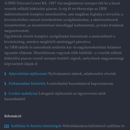
A DND Telecom Center Kft. 1997 óta meghatározó szerepet tölt be a hazai
vezeték nélküli hírközlési piacon. A cég fő tevékenysége az URH
rádiórendszerek komplex menedzselése, ami magában foglalja a tervezést, a
kivitelezéséhez tartozó kereskedelmi szolgáltatásokat, a rádiórendszerek
üzemeltetését, az üzemeltetéssel összefüggő karbantartási, javítási feladatok
megszervezését.
Ügyfeleink részére komplex szolgáltatást biztosítunk a tanácsadástól a
kivitelezésig, mindezt megfelelő minőséggel párosítva.
Az URH rádiók és tartozékaik területén kis- és nagykereskedelmi feladatot
egyaránt ellátunk. Disztribútorai vagyunk több külföldi - a vezeték nélküli
hírközlési piacon vezető szerepet betöltő cégnek, melyeknek magyarországi
képviseletét látjuk el.
§
Adatvédelmi tájékoztató
Nyilvántartott adatok, adatkezelési elveink
§
Felhasználási feltételek
A weboldallal használatával kapcsolatosan
§
Cookie szabályzat
Látogatói tájékoztató az úgynevezett sütik
használatáról
Információ
Szállítási és fizetési lehetőségek
Weboldalunkon különböző szállítási és