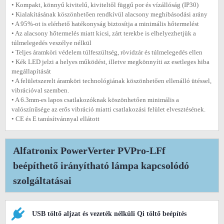
• Kompakt, könnyű kivitelű, kiviteltől függű por és vízállóság (IP30)
• Kialakításának köszönhetően rendkívül alacsony meghibásodási arány
• A 95%-ot is elérhető hatékonyság biztosítja a minimális hőtermelést
• Az alacsony hőtermelés miatt kicsi, zárt terekbe is elhelyezhetjük a
túlmelegedés veszélye nélkül
• Teljes áramköri védelem túlfeszültség, rövidzár és túlmelegedés ellen
• Kék LED jelzi a helyes működést, illetve megkönnyíti az esetleges hiba
megállapítását
• A felületszerelt áramköri technológiának köszönhetően ellenálló ütéssel,
vibrációval szemben.
• A 6.3mm-es lapos csatlakozóknak köszönhetően minimális a
valószínűsége az erős vibráció miatti csatlakozási felület elvesztésének.
• CE és E tanúsítvánnyal ellátott
Alfatronix PowerVerter PVPro-LFf
beépíthető irányítható lámpa kapcsolódó
szolgáltatásai
USB töltő aljzat és vezeték nélküli Qi töltő beépítés