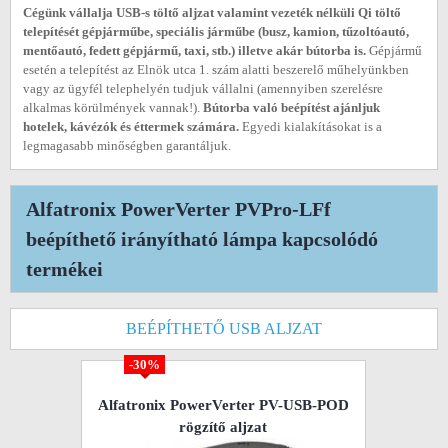
Cégünk vállalja USB-s töltő aljzat valamint vezeték nélküli Qi töltő
telepítését gépjárműbe, speciális járműbe (busz, kamion, tűzoltóautó,
mentőautó, fedett gépjármű, taxi, stb.) illetve akár bútorba is.
Gépjármű
esetén a telepítést az Elnök utca 1. szám alatti beszerelő műhelyünkben
vagy az ügyfél telephelyén tudjuk vállalni (amennyiben szerelésre
alkalmas körülmények vannak!).
Bútorba való beépítést ajánljuk
hotelek, kávézók és éttermek számára.
Egyedi kialakításokat is a
legmagasabb minőségben garantáljuk.
Alfatronix PowerVerter PVPro-LFf
beépíthető irányítható lámpa kapcsolódó
termékei
BEÉPÍTHETŐ USB ALJZAT
-30%
Alfatronix PowerVerter PV-USB-POD
rögzítő aljzat