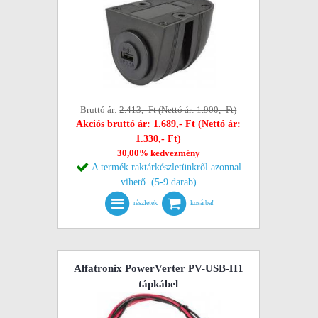
Bruttó ár:
2.413,- Ft (Nettó ár: 1.900,- Ft)
Akciós bruttó ár: 1.689,- Ft (Nettó ár:
1.330,- Ft)
30,00% kedvezmény
A termék raktárkészletünkről azonnal
vihető. (5-9 darab)
részletek
kosárba!
Alfatronix PowerVerter PV-USB-H1
tápkábel