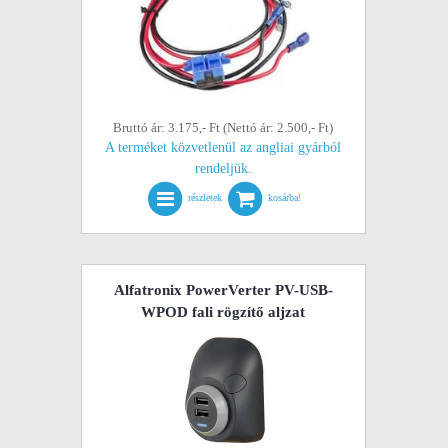
Bruttó ár: 3.175,- Ft (Nettó ár: 2.500,- Ft)
A terméket közvetlenül az angliai gyárból
rendeljük.
részletek
kosárba!
Alfatronix PowerVerter PV-USB-
WPOD fali rögzítő aljzat