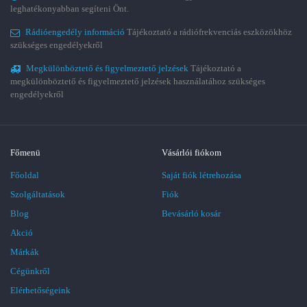
leghatékonyabban segíteni Önt.
Rádióengedély információ
Tájékoztató a rádiófrekvenciás eszközökhöz
szükséges engedélyekről
Megkülönböztető és figyelmeztető jelzések
Tájékoztató a
megkülönböztető és figyelmeztető jelzések használatához szükséges
engedélyekről
Főmenü
Vásárlói fiókom
Főoldal
Saját fiók létrehozása
Szolgáltatások
Fiók
Blog
Bevásárló kosár
Akció
Márkák
Cégünkről
Elérhetőségeink