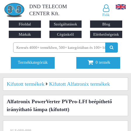
DND TELECOM
CENTER Kft.
Fiók
Főoldal
Szolgáltatások
Blog
Márkák
Cégünkről
Elérhetőségeink
Termékkategóriák
0
termék
Kifutott termékek
Kifutott Alfatronix termékek
Alfatronix PowerVerter PVPro-LFf beépíthető
irányítható lámpa
(kifutott)
ALF-088-999