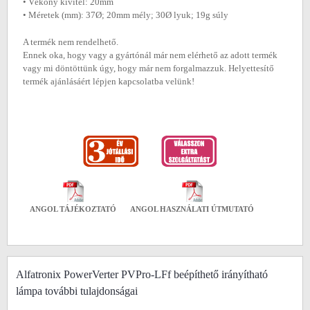
• Vékony kivitel: 20mm
• Méretek (mm): 37Ø; 20mm mély; 30Ø lyuk; 19g súly
A termék nem rendelhető.
Ennek oka, hogy vagy a gyártónál már nem elérhető az adott termék
vagy mi döntöttünk úgy, hogy már nem forgalmazzuk. Helyettesítő
termék ajánlásáért lépjen kapcsolatba velünk!
ANGOL TÁJÉKOZTATÓ
ANGOL HASZNÁLATI ÚTMUTATÓ
Alfatronix PowerVerter PVPro-LFf beépíthető irányítható
lámpa további tulajdonságai