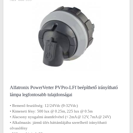
Alfatronix PowerVerter PVPro-LFf beépíthető irányítható
lámpa legfontosabb tulajdonságai
• Bemenő feszültség: 12/24Vdc (9-32Vdc)
• Kimeneti fény: 500 lux @ 0.25m, 225 lux @ 0.5m
• Alacsony nyugalmi áramfelvétel (< 2mA @ 12V, 7mA @ 24V)
• Alkalmazás: jármű ülés háttámlájába szerelhető irányítható
olvasófény