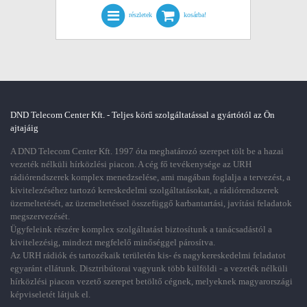
részletek
kosárba!
DND Telecom Center Kft. - Teljes körű szolgáltatással a gyártótól az Ön
ajtajáig
A DND Telecom Center Kft. 1997 óta meghatározó szerepet tölt be a hazai
vezeték nélküli hírközlési piacon. A cég fő tevékenysége az URH
rádiórendszerek komplex menedzselése, ami magában foglalja a tervezést, a
kivitelezéséhez tartozó kereskedelmi szolgáltatásokat, a rádiórendszerek
üzemeltetését, az üzemeltetéssel összefüggő karbantartási, javítási feladatok
megszervezését.
Ügyfeleink részére komplex szolgáltatást biztosítunk a tanácsadástól a
kivitelezésig, mindezt megfelelő minőséggel párosítva.
Az URH rádiók és tartozékaik területén kis- és nagykereskedelmi feladatot
egyaránt ellátunk. Disztribútorai vagyunk több külföldi - a vezeték nélküli
hírközlési piacon vezető szerepet betöltő cégnek, melyeknek magyarországi
képviseletét látjuk el.