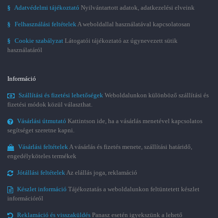
§
Adatvédelmi tájékoztató
Nyilvántartott adatok, adatkezelési elveink
§
Felhasználási feltételek
A weboldallal használatával kapcsolatosan
§
Cookie szabályzat
Látogatói tájékoztató az úgynevezett sütik
használatáról
Információ
Szállítási és fizetési lehetőségek
Weboldalunkon különböző szállítási és
fizetési módok közül választhat.
Vásárlási útmutató
Kattintson ide, ha a vásárlás menetével kapcsolatos
segítséget szeretne kapni.
Vásárlási feltételek
A vásárlás és fizetés menete, szállítási határidő,
engedélyköteles termékek
Jótállási feltételek
Az elállás joga, reklamáció
Készlet információ
Tájékoztatás a weboldalunkon feltüntetett készlet
információról
Reklamáció és visszaküldés
Panasz esetén igyekszünk a lehető