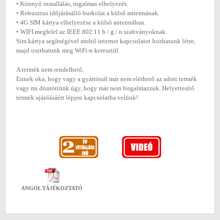
• Könnyű installálás, rugalmas elhelyezés.
• Robusztus időjárásálló burkolat a külső antennának.
• 4G SIM kártya elhelyezése a külső antennában.
• WIFI megfelel az IEEE 802.11 b / g / n szabványoknak.
Sim kártya segítségével mobil internet kapcsolatot hozhatunk létre,
majd oszthatunk meg WiFi-n keresztül.
A termék nem rendelhető.
Ennek oka, hogy vagy a gyártónál már nem elérhető az adott termék
vagy mi döntöttünk úgy, hogy már nem forgalmazzuk. Helyettesítő
termék ajánlásáért lépjen kapcsolatba velünk!
ANGOL TÁJÉKOZTATÓ