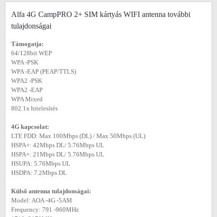
Alfa 4G CampPRO 2+ SIM kártyás WIFI antenna további
tulajdonságai
Támogatja:
64/128bit WEP
WPA -PSK
WPA -EAP (PEAP/TTLS)
WPA2 -PSK
WPA2 -EAP
WPA Mixed
802.1x hitelesítés
4G kapcsolat:
LTE FDD: Max 100Mbps (DL) / Max 50Mbps (UL)
HSPA+: 42Mbps DL/ 5.76Mbps UL
HSPA+: 21Mbps DL/ 5.76Mbps UL
HSUPA: 5.76Mbps UL
HSDPA: 7.2Mbps DL
Külső antenna tulajdonságai:
Model: AOA -4G -5AM
Frequency: 791 -960MHz