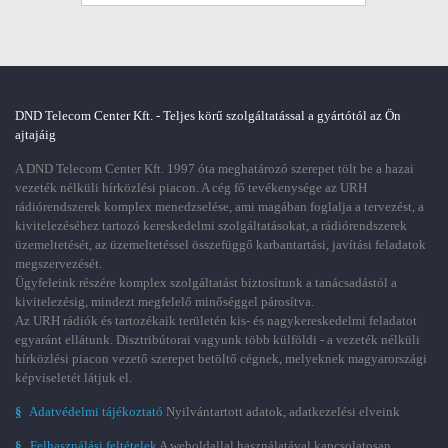
DND Telecom Center Kft. - Teljes körű szolgáltatással a gyártótól az Ön
ajtajáig
A DND Telecom Center Kft. 1997 óta meghatározó szerepet tölt be a hazai
vezeték nélküli hírközlési piacon. A cég fő tevékenysége az URH
rádiórendszerek komplex menedzselése, ami magában foglalja a tervezést, a
kivitelezéséhez tartozó kereskedelmi szolgáltatásokat, a rádiórendszerek
üzemeltetését, az üzemeltetéssel összefüggő karbantartási, javítási feladatok
megszervezését.
Ügyfeleink részére komplex szolgáltatást biztosítunk a tanácsadástól a
kivitelezésig, mindezt megfelelő minőséggel párosítva.
Az URH rádiók és tartozékaik területén kis- és nagykereskedelmi feladatot
egyaránt ellátunk. Disztribútorai vagyunk több külföldi - a vezeték nélküli
hírközlési piacon vezető szerepet betöltő cégnek, melyeknek magyarországi
képviseletét látjuk el.
§
Adatvédelmi tájékoztató
Nyilvántartott adatok, adatkezelési elveink
§
Felhasználási feltételek
A weboldallal használatával kapcsolatosan