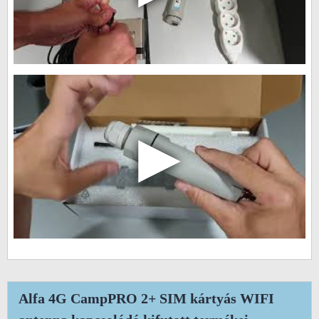
▶
Alfa 4G CampPRO 2+ SIM kártyás WIFI