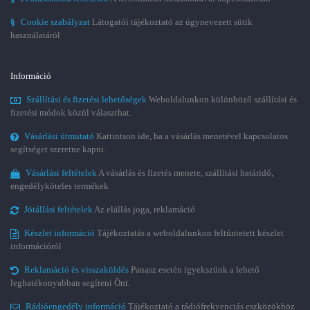
§
Cookie szabályzat
Látogatói tájékoztató az úgynevezett sütik
használatáról
Információ
Szállítási és fizetési lehetőségek
Weboldalunkon különböző szállítási és
fizetési módok közül választhat.
Vásárlási útmutató
Kattintson ide, ha a vásárlás menetével kapcsolatos
segítséget szeretne kapni.
Vásárlási feltételek
A vásárlás és fizetés menete, szállítási határidő,
engedélyköteles termékek
Jótállási feltételek
Az elállás joga, reklamáció
Készlet információ
Tájékoztatás a weboldalunkon feltüntetett készlet
információról
Reklamáció és visszaküldés
Panasz esetén igyekszünk a lehető
leghatékonyabban segíteni Önt.
Rádióengedély információ
Tájékoztató a rádiófrekvenciás eszközökhöz