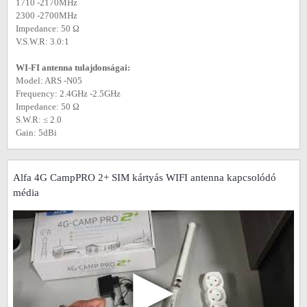
1710 -2170MHz
2300 -2700MHz
Impedance: 50 Ω
V.S.W.R: 3.0:1
WI-FI antenna tulajdonságai:
Model: ARS -N05
Frequency: 2.4GHz -2.5GHz
Impedance: 50 Ω
S.W.R: ≤ 2.0
Gain: 5dBi
Alfa 4G CampPRO 2+ SIM kártyás WIFI antenna kapcsolódó
média
▶