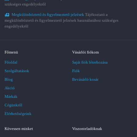
szükséges engedélyekről
Megkülönböztető és figyelmeztető jelzések
Tájékoztató a
megkülönböztető és figyelmeztető jelzések használatához szükséges
engedélyekről
Főmenü
Vásárlói fiókom
Főoldal
Saját fiók létrehozása
Szolgáltatások
Fiók
Blog
Bevásárló kosár
Akció
Márkák
Cégünkről
Elérhetőségeink
Kövessen minket
Viszonteladóknak