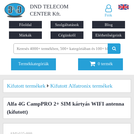
DND TELECOM
CENTER Kft.
Fiók
Főoldal
Szolgáltatások
Blog
Márkák
Cégünkről
Elérhetőségeink
Termékkategóriák
0
termék
Kifutott termékek
Kifutott Alfatronix termékek
Alfa 4G CampPRO 2+ SIM kártyás WIFI antenna
(kifutott)
AMI-035-999