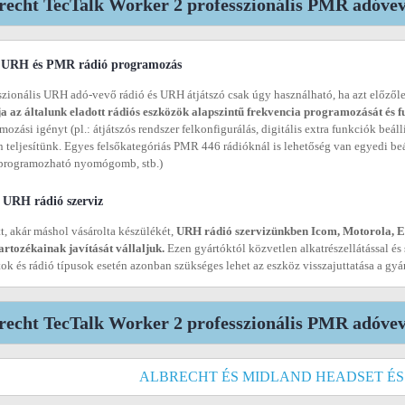
recht TecTalk Worker 2 professzionális PMR adóvevő
URH és PMR rádió programozás
szionális URH adó-vevő rádió és URH átjátszó csak úgy használható, ha azt előző
ja az általunk eladott rádiós eszközök alapszintű frekvencia programozását és f
mozási igényt (pl.: átjátszós rendszer felkonfigurálás, digitális extra funkciók beál
n teljesítünk. Egyes felsőkategóriás PMR 446 rádióknál is lehetőség van egyedi beá
programozható nyomógomb, stb.)
URH rádió szerviz
tt, akár máshol vásárolta készülékét,
URH rádió szervizünkben Icom, Motorola, Ent
artozékainak javítását vállaljuk.
Ezen gyártóktól közvetlen alkatrészellátással és
tok és rádió típusok esetén azonban szükséges lehet az eszköz visszajuttatása a gyár
recht TecTalk Worker 2 professzionális PMR adóvev
ALBRECHT ÉS MIDLAND HEADSET ÉS