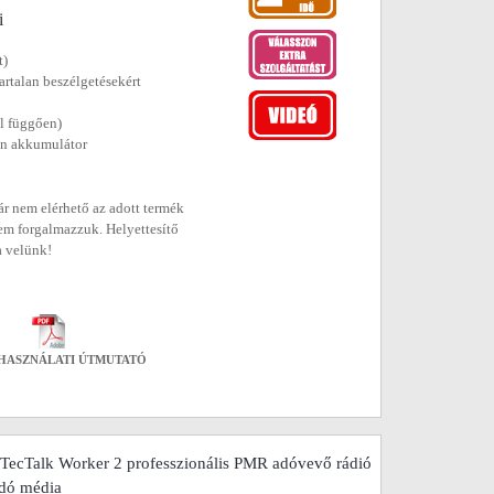
i
t)
rtalan beszélgetésekért
ól függően)
on akkumulátor
r nem elérhető az adott termék
em forgalmazzuk. Helyettesítő
a velünk!
HASZNÁLATI ÚTMUTATÓ
 TecTalk Worker 2 professzionális PMR adóvevő rádió
dó média