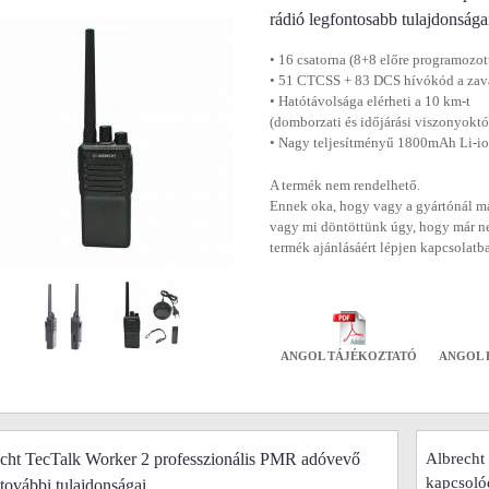
rádió legfontosabb tulajdonsága
• 16 csatorna (8+8 előre programozot
• 51 CTCSS + 83 DCS hívókód a zava
• Hatótávolsága elérheti a 10 km-t
(domborzati és időjárási viszonyokt
• Nagy teljesítményű 1800mAh Li-i
A termék nem rendelhető.
Ennek oka, hogy vagy a gyártónál má
vagy mi döntöttünk úgy, hogy már n
termék ajánlásáért lépjen kapcsolatb
ANGOL TÁJÉKOZTATÓ
ANGOL 
cht TecTalk Worker 2 professzionális PMR adóvevő
Albrecht
kapcsoló
 további tulajdonságai