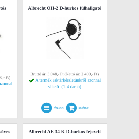
tós
Albrecht OH-2 D-hurkos fülhallgató
Bruttó ár: 3.048,- Ft (Nettó ár: 2.400,- Ft)
0,- Ft)
A termék raktárkészletünkről azonnal
azonnal
vihető. (1-4 darab)
!
részletek
kosárba!
söves
Albrecht AE 34 K D-hurkos fejszett