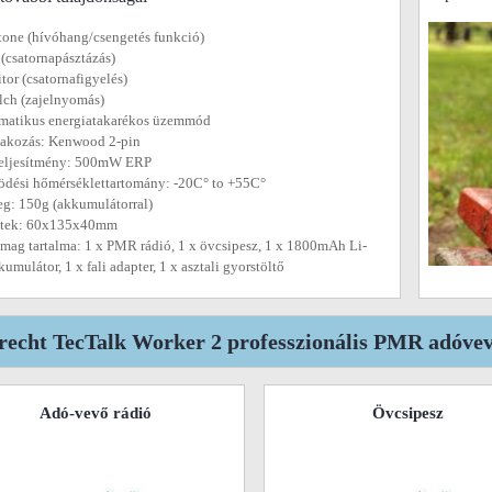
 tone (hívóhang/csengetés funkció)
 (csatornapásztázás)
tor (csatornafigyelés)
lch (zajelnyomás)
matikus energiatakarékos üzemmód
lakozás: Kenwood 2-pin
teljesítmény: 500mW ERP
dési hőmérséklettartomány: -20C° to +55C°
g: 150g (akkumulátorral)
etek: 60x135x40mm
omag tartalma: 1 x PMR rádió, 1 x övcsipesz, 1 x 1800mAh Li-
kumulátor, 1 x fali adapter, 1 x asztali gyorstöltő
recht TecTalk Worker 2 professzionális PMR adóvev
Adó-vevő rádió
Övcsipesz