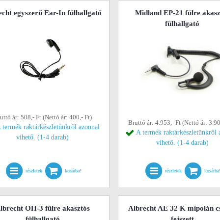
cht egyszerű Ear-In fülhallgató
Midland EP-21 fülre akasz
fülhallgató
uttó ár: 508,- Ft (Nettó ár: 400,- Ft)
Bruttó ár: 4.953,- Ft (Nettó ár: 3.90
 termék raktárkészletünkről azonnal
A termék raktárkészletünkről 
vihető. (1-4 darab)
vihető. (1-4 darab)
részletek
kosárba!
részletek
kosárba
lbrecht OH-3 fülre akasztós
Albrecht AE 32 K mipolán c
fülhallgató
fejszett