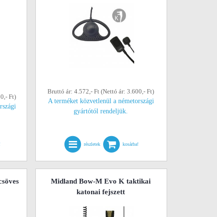
Bruttó ár: 4.572,- Ft (Nettó ár: 3.600,- Ft)
0,- Ft)
A terméket közvetlenül a németországi
rszági
gyártótól rendeljük.
!
részletek
kosárba!
csöves
Midland Bow-M Evo K taktikai
katonai fejszett