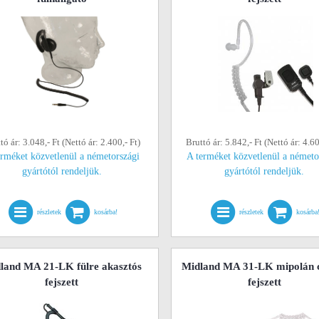
tó ár: 3.048,- Ft (Nettó ár: 2.400,- Ft)
Bruttó ár: 5.842,- Ft (Nettó ár: 4.60
erméket közvetlenül a németországi
A terméket közvetlenül a németo
gyártótól rendeljük.
gyártótól rendeljük.
részletek
kosárba!
részletek
kosárba
land MA 21-LK fülre akasztós
Midland MA 31-LK mipolán 
fejszett
fejszett