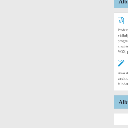
Alb
Profes
vállal
progra
alapjá
VOX, 
Akár i
azok t
felada
Alb