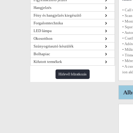
Hangjelzés
• Call
Fény és hangjelzés kiegészítő
• Scan
• Moni
Forgalomtechnika
• Sque
LED lámpa
• Auto
• Csat
Okosotthon
• Adó
Szúnyogriasztó készülék
• Műkö
Bolhapiac
• Töme
• Mér
Kifutott termékek
• A cs
ion ak
Hírlevél feliratkozás
Alb