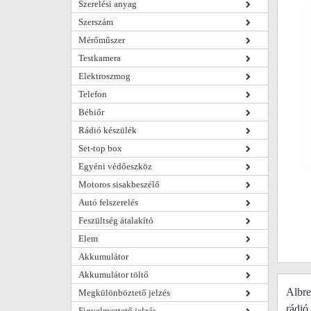
Szerelési anyag
Szerszám
Mérőműszer
Testkamera
Elektroszmog
Telefon
Bébiőr
Rádió készülék
Set-top box
Egyéni védőeszköz
Motoros sisakbeszélő
Autó felszerelés
Feszültség átalakító
Elem
Akkumulátor
Akkumulátor töltő
Albre
Megkülönböztető jelzés
rádió
Figyelmeztető jelzés