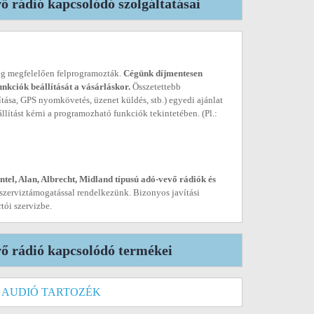
 rádió kapcsolódó szolgáltatásai
leg megfelelően felprogramozták.
Cégünk díjmentesen
unkciók beállítását a vásárláskor.
Összetettebb
lítása, GPS nyomkövetés, üzenet küldés, stb.) egyedi ajánlat
llítást kérni a programozható funkciók tekintetében. (Pl.:
el, Alan, Albrecht, Midland típusú adó-vevő rádiók és
 szerviztámogatással rendelkezünk. Bizonyos javítási
tói szervizbe.
ő rádió kapcsolódó termékei
 AUDIÓ TARTOZÉK