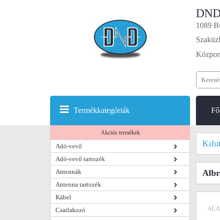
DND
1089 Bu
Szaküzl
Központ
Termékkategóriák
Fő
Akciós termékek
Kifu
Adó-vevő
Adó-vevő tartozék
Antennák
Albr
Antenna tartozék
Kábel
ALA
Csatlakozó