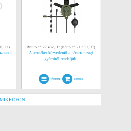
0,- Ft)
Bruttó ár: 27.432,- Ft (Nettó ár: 21.600,- Ft)
azonnal
A terméket közvetlenül a németországi
gyártótól rendeljük.
!
részletek
kosárba!
 MIKROFON