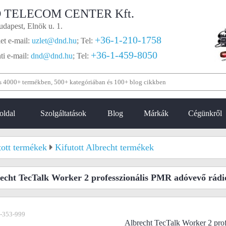
 TELECOM CENTER Kft.
dapest, Elnök u. 1.
+36-1-210-1758
et e-mail:
uzlet@dnd.hu
;
Tel:
+36-1-459-8050
i e-mail:
dnd@dnd.hu
;
Tel:
oldal
Szolgáltatások
Blog
Márkák
Cégünkről
tott termékek
Kifutott Albrecht termékek
echt TecTalk Worker 2 professzionális PMR adóvevő rádi
-353-999
Albrecht TecTalk Worker 2 pro