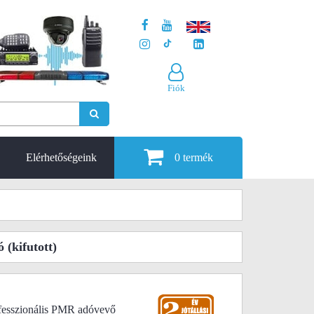
Fiók
Elérhetőségeink
0
termék
ó
(kifutott)
fesszionális PMR adóvevő