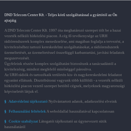
DND Telecom Center Kft. - Teljes körű szolgáltatással a gyártótól az Ön
ajtajáig
A DND Telecom Center Kft. 1997 óta meghatározó szerepet tölt be a hazai
vezeték nélküli hírközlési piacon. A cég fő tevékenysége az URH
rádiórendszerek komplex menedzselése, ami magában foglalja a tervezést, a
kivitelezéséhez tartozó kereskedelmi szolgáltatásokat, a rádiórendszerek
üzemeltetését, az üzemeltetéssel összefüggő karbantartási, javítási feladatok
megszervezését.
Ügyfeleink részére komplex szolgáltatást biztosítunk a tanácsadástól a
kivitelezésig, mindezt megfelelő minőséggel párosítva.
Az URH rádiók és tartozékaik területén kis- és nagykereskedelmi feladatot
egyaránt ellátunk. Disztribútorai vagyunk több külföldi - a vezeték nélküli
hírközlési piacon vezető szerepet betöltő cégnek, melyeknek magyarországi
képviseletét látjuk el.
§
Adatvédelmi tájékoztató
Nyilvántartott adatok, adatkezelési elveink
§
Felhasználási feltételek
A weboldallal használatával kapcsolatosan
§
Cookie szabályzat
Látogatói tájékoztató az úgynevezett sütik
használatáról