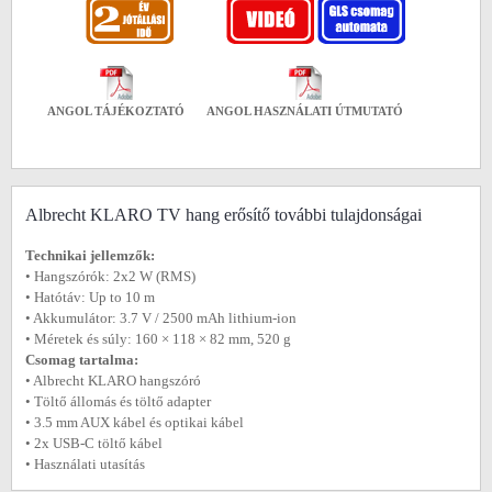
ANGOL TÁJÉKOZTATÓ
ANGOL HASZNÁLATI ÚTMUTATÓ
Albrecht KLARO TV hang erősítő további tulajdonságai
Technikai jellemzők:
• Hangszórók: 2x2 W (RMS)
• Hatótáv: Up to 10 m
• Akkumulátor: 3.7 V / 2500 mAh lithium-ion
• Méretek és súly: 160 × 118 × 82 mm, 520 g
Csomag tartalma:
• Albrecht KLARO hangszóró
• Töltő állomás és töltő adapter
• 3.5 mm AUX kábel és optikai kábel
• 2x USB-C töltő kábel
• Használati utasítás