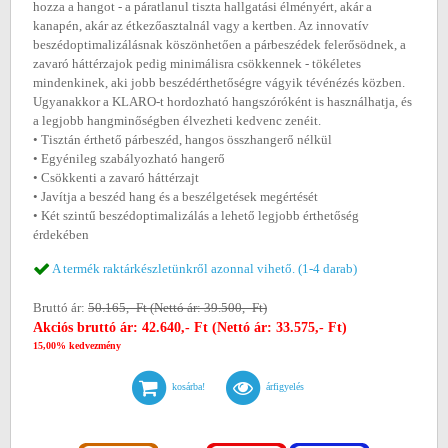
hozza a hangot - a páratlanul tiszta hallgatási élményért, akár a
kanapén, akár az étkezőasztalnál vagy a kertben. Az innovatív
beszédoptimalizálásnak köszönhetően a párbeszédek felerősödnek, a
zavaró háttérzajok pedig minimálisra csökkennek - tökéletes
mindenkinek, aki jobb beszédérthetőségre vágyik tévénézés közben.
Ugyanakkor a KLARO-t hordozható hangszóróként is használhatja, és
a legjobb hangminőségben élvezheti kedvenc zenéit.
• Tisztán érthető párbeszéd, hangos összhangerő nélkül
• Egyénileg szabályozható hangerő
• Csökkenti a zavaró háttérzajt
• Javítja a beszéd hang és a beszélgetések megértését
• Két szintű beszédoptimalizálás a lehető legjobb érthetőség
érdekében
A termék raktárkészletünkről azonnal vihető. (1-4 darab)
Bruttó ár:
50.165,- Ft (Nettó ár: 39.500,- Ft)
Akciós bruttó ár: 42.640,- Ft (Nettó ár: 33.575,- Ft)
15,00% kedvezmény
kosárba!
árfigyelés