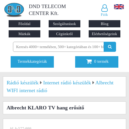
DND TELECOM
CENTER Kft.
Fiók
Főoldal
Szolgáltatások
Blog
Márkák
Cégünkről
Elérhetőségeink
Termékkategóriák
0
termék
Rádió készülék
Internet rádió készülék
Albrecht
WIFI internet rádió
Albrecht KLARO TV hang erősítő
ALA-577-999