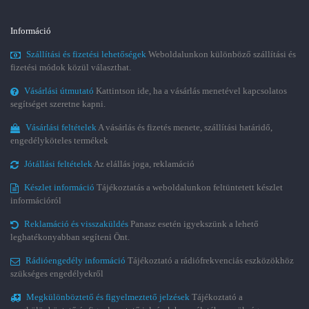
Információ
Szállítási és fizetési lehetőségek
Weboldalunkon különböző szállítási és
fizetési módok közül választhat.
Vásárlási útmutató
Kattintson ide, ha a vásárlás menetével kapcsolatos
segítséget szeretne kapni.
Vásárlási feltételek
A vásárlás és fizetés menete, szállítási határidő,
engedélyköteles termékek
Jótállási feltételek
Az elállás joga, reklamáció
Készlet információ
Tájékoztatás a weboldalunkon feltüntetett készlet
információról
Reklamáció és visszaküldés
Panasz esetén igyekszünk a lehető
leghatékonyabban segíteni Önt.
Rádióengedély információ
Tájékoztató a rádiófrekvenciás eszközökhöz
szükséges engedélyekről
Megkülönböztető és figyelmeztető jelzések
Tájékoztató a