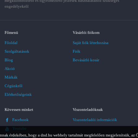
megkülönböztető és figyelmeztető jelzések használatához szükséges
engedélyekről
Főmenü
Vásárlói fiókom
Főoldal
Saját fiók létrehozása
Szolgáltatások
Fiók
Blog
Bevásárló kosár
Akció
Márkák
Cégünkről
Elérhetőségeink
Kövessen minket
Viszonteladóknak
Facebook
Viszonteladói információk
Youtube
nnak érdekében, hogy a dnd.hu webhely tartalmát megfelelően megjelenítsük, az 
Instagram