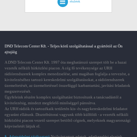
részletek
DND Telecom Center Kft. - Teljes körű szolgáltatással a gyártótól az Ön
ajtajáig
A DND Telecom Center Kft. 1997 óta meghatározó szerepet tölt be a hazai
vezeték nélküli hírközlési piacon. A cég fő tevékenysége az URH
rádiórendszerek komplex menedzselése, ami magában foglalja a tervezést, a
kivitelezéséhez tartozó kereskedelmi szolgáltatásokat, a rádiórendszerek
üzemeltetését, az üzemeltetéssel összefüggő karbantartási, javítási feladatok
megszervezését.
Ügyfeleink részére komplex szolgáltatást biztosítunk a tanácsadástól a
kivitelezésig, mindezt megfelelő minőséggel párosítva.
Az URH rádiók és tartozékaik területén kis- és nagykereskedelmi feladatot
egyaránt ellátunk. Disztribútorai vagyunk több külföldi - a vezeték nélküli
hírközlési piacon vezető szerepet betöltő cégnek, melyeknek magyarországi
képviseletét látjuk el.
§
Adatvédelmi tájékoztató
Nyilvántartott adatok, adatkezelési elveink