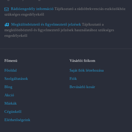
Rádióengedély információ
Tájékoztató a rádiófrekvenciás eszközökhöz
szükséges engedélyekről
Megkülönböztető és figyelmeztető jelzések
Tájékoztató a
megkülönböztető és figyelmeztető jelzések használatához szükséges
engedélyekről
Főmenü
Vásárlói fiókom
Főoldal
Saját fiók létrehozása
Szolgáltatások
Fiók
Blog
Bevásárló kosár
Akció
Márkák
Cégünkről
Elérhetőségeink