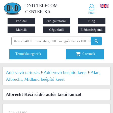
DND TELECOM
CENTER Kft.
Fiók
Főoldal
Szolgáltatások
Blog
Márkák
Cégünkről
Elérhetőségeink
Termékkategóriák
0
termék
Adó-vevő tartozék
Adó-vevő beépítő keret
Alan,
Albrecht, Midland beépítő keret
Albrecht Kézi rádió autós tartó konzol
ALA-432-999