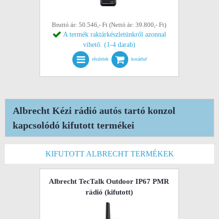
Bruttó ár: 50.546,- Ft (Nettó ár: 39.800,- Ft)
A termék raktárkészletünkről azonnal
vihető. (1-4 darab)
részletek
kosárba!
Albrecht Kézi rádió autós tartó konzol
kapcsolódó kifutott termékei
KIFUTOTT ALBRECHT TERMÉKEK
Albrecht TecTalk Outdoor IP67 PMR
rádió
(kifutott)