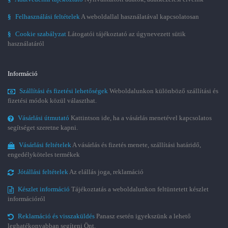
§
Felhasználási feltételek
A weboldallal használatával kapcsolatosan
§
Cookie szabályzat
Látogatói tájékoztató az úgynevezett sütik
használatáról
Információ
Szállítási és fizetési lehetőségek
Weboldalunkon különböző szállítási és
fizetési módok közül választhat.
Vásárlási útmutató
Kattintson ide, ha a vásárlás menetével kapcsolatos
segítséget szeretne kapni.
Vásárlási feltételek
A vásárlás és fizetés menete, szállítási határidő,
engedélyköteles termékek
Jótállási feltételek
Az elállás joga, reklamáció
Készlet információ
Tájékoztatás a weboldalunkon feltüntetett készlet
információról
Reklamáció és visszaküldés
Panasz esetén igyekszünk a lehető
leghatékonyabban segíteni Önt.