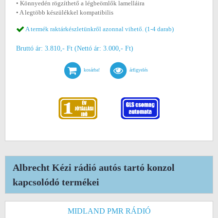
• Könnyedén rögzíthető a légbeömlők lamelláira
• A legtöbb készülékkel kompatibilis
A termék raktárkészletünkről azonnal vihető. (1-4 darab)
Bruttó ár: 3.810,- Ft (Nettó ár: 3.000,- Ft)
kosárba!
árfigyelés
Albrecht Kézi rádió autós tartó konzol
kapcsolódó termékei
MIDLAND PMR RÁDIÓ