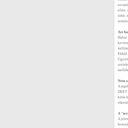
rovarr
ellen.
több, 
terüle
Azt ha
Habár 
kevéss
milliá
Ebből 
Ügynök
szelek
mellék
Nem sz
A napf
DEET c
krém h
elkerü
A "ter
A jele
hosszú