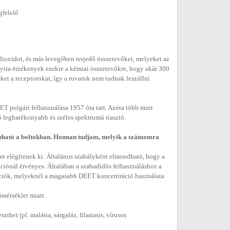
gfelelő
dioxidot, és más levegőben terjedő összetevőket, melyeket az
yira érzékenyek ezekre a kémiai összetevőkre, hogy akár 300
ket a receptorokat, így a rovarok nem tudnak leszállni
T polgári felhasználása 1957 óta tart. Azóta több mint
ó leghatékonyabb és széles spektrumú riasztó.
pható a boltokban. Honnan tudjam, melyik a számomra
et elégítenek ki. Általános szabályként elmondható, hogy a
ációnál érvényes. Általában a szabadidős felhasználáshoz a
ciók, melyeknél a magasabb DEET koncentráció használata
őmérséklet miatt.
thet (pl. malária, sárgaláz, filariasis, vírusos