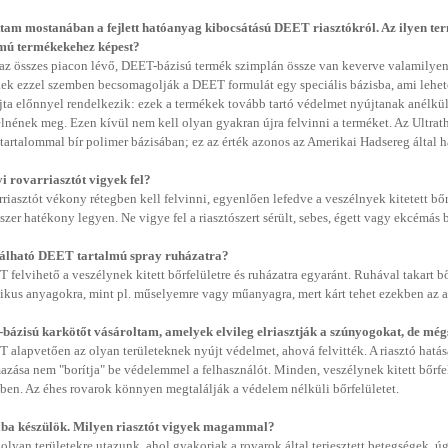
tam mostanában a fejlett hatóanyag kibocsátású DEET riasztókról. Az ilyen t
lmú termékekehez képest?
az összes piacon lévő, DEET-bázisú termék szimplán össze van keverve valamilyen 
ek ezzel szemben becsomagolják a DEET formulát egy speciális bázisba, ami lehetőv
jta előnnyel rendelkezik: ezek a termékek tovább tartó védelmet nyújtanak anélk
lnének meg. Ezen kívül nem kell olyan gyakran újra felvinni a terméket. Az Ultrat
artalommal bír polimer bázisában; ez az érték azonos az Amerikai Hadsereg által ha
 rovarriasztót vigyek fel?
rriasztót vékony rétegben kell felvinni, egyenlően lefedve a veszélnyek kitetett bőr
ószer hatékony legyen. Ne vigye fel a riasztószert sérült, sebes, égett vagy ekcémás b
álható DEET tartalmú spray ruházatra?
 felvihető a veszélynek kitett bőrfelületre és ruházatra egyaránt. Ruhával takart b
tikus anyagokra, mint pl. műselyemre vagy műanyagra, mert kárt tehet ezekben az
ázisú karkötőt vásároltam, amelyek elvileg elriasztják a szúnyogokat, de m
 alapvetően az olyan területeknek nyújt védelmet, ahová felvitték. A riasztó hatása
azása nem "borítja" be védelemmel a felhasználót. Minden, veszélynek kitett bőrfel
ben. Az éhes rovarok könnyen megtalálják a védelem nélküli bőrfelületet.
ába készülök. Milyen riasztót vigyek magammal?
olyan területekre utazunk, ahol gyakoriak a rovarok által terjesztett betegségek, úg