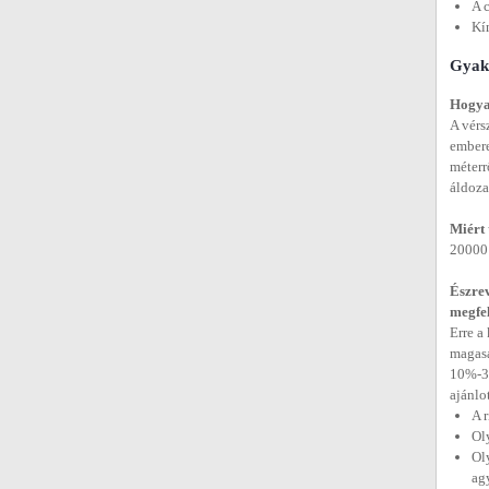
A 
Kí
Gyakr
Hogya
A vérs
embere
méterr
áldoza
Miért
20000 
Észre
megfe
Erre a
magasa
10%-35
ajánlo
A 
Ol
Oly
ag