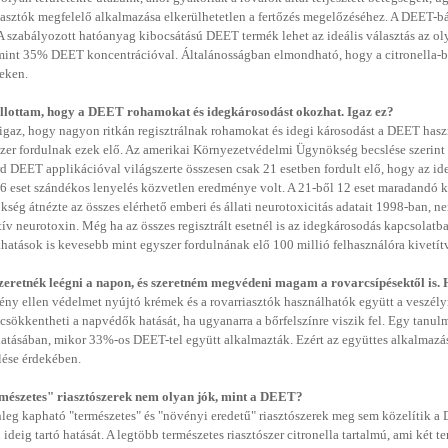
iasztók megfelelő alkalmazása elkerülhetetlen a fertőzés megelőzéséhez. A DEET-bá
 A szabályozott hatóanyag kibocsátású DEET termék lehet az ideális választás az ol
mint 35% DEET koncentrációval. Általánosságban elmondható, hogy a citronella-b
teken.
llottam, hogy a DEET rohamokat és idegkárosodást okozhat. Igaz ez?
igaz, hogy nagyon ritkán regisztrálnak rohamokat és idegi károsodást a DEET hasz
zer fordulnak ezek elő. Az amerikai Környezetvédelmi Ügynökség becslése szerint
rd DEET applikációval világszerte összesen csak 21 esetben fordult elő, hogy az i
6 eset szándékos lenyelés közvetlen eredménye volt. A 21-ből 12 eset maradandó
ség átnézte az összes elérhető emberi és állati neurotoxicitás adatait 1998-ban, 
tív neurotoxin. Még ha az összes regisztrált esetnél is az idegkárosodás kapcsolat
hatások is kevesebb mint egyszer fordulnának elő 100 millió felhasználóra kivetít
eretnék leégni a napon, és szeretném megvédeni magam a rovarcsípésektől is. H
ény ellen védelmet nyújtó krémek és a rovarriasztók használhatók együtt a veszélyn
sökkentheti a napvédők hatását, ha ugyanarra a bőrfelszínre viszik fel. Egy tanu
atásában, mikor 33%-os DEET-tel együtt alkalmazták. Ezért az együttes alkalmazásk
lése érdekében.
mészetes" riasztószerek nem olyan jók, mint a DEET?
nleg kapható "természetes" és "növényi eredetű" riasztószerek meg sem közelítik a
 ideig tartó hatását. A legtöbb természetes riasztószer citronella tartalmú, ami két t