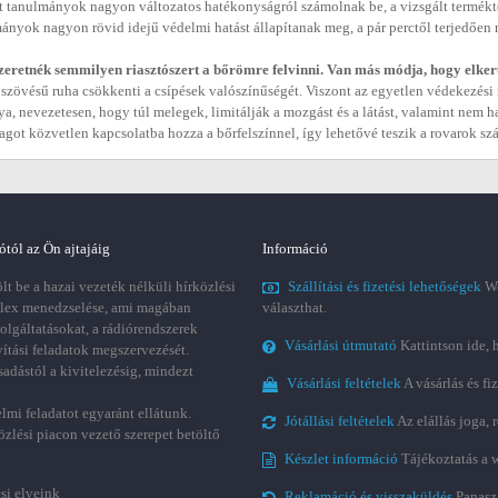
t tanulmányok nagyon változatos hatékonyságról számolnak be, a vizsgált terméktől
ányok nagyon rövid idejű védelmi hatást állapítanak meg, a pár perctől terjedően
eretnék semmilyen riasztószert a bőrömre felvinni. Van más módja, hogy elker
 szövésű ruha csökkenti a csípések valószínűségét. Viszont az egyetlen védekezési
ya, nevezetesen, hogy túl melegek, limitálják a mozgást és a látást, valamint nem h
agot közvetlen kapcsolatba hozza a bőrfelszínnel, így lehetővé teszik a rovarok sz
ótól az Ön ajtajáig
Információ
t be a hazai vezeték nélküli hírközlési
Szállítási és fizetési lehetőségek
We
plex menedzselése, ami magában
választhat.
zolgáltatásokat, a rádiórendszerek
Vásárlási útmutató
Kattintson ide, 
vítási feladatok megszervezését.
sadástól a kivitelezésig, mindezt
Vásárlási feltételek
A vásárlás és fi
lmi feladatot egyaránt ellátunk.
Jótállási feltételek
Az elállás joga,
özlési piacon vezető szerepet betöltő
Készlet információ
Tájékoztatás a 
si elveink
Reklamáció és visszaküldés
Panasz