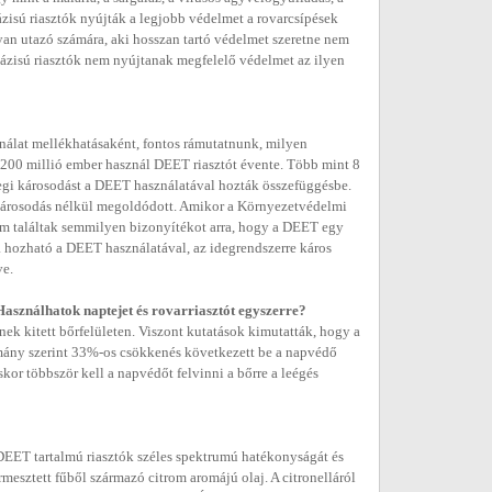
zisú riasztók nyújták a legjobb védelmet a rovarcsípések
yan utazó számára, aki hosszan tartó védelmet szeretne nem
ázisú riasztók nem nyújtanak megfelelő védelmet az ilyen
nálat mellékhatásaként, fontos rámutatnunk, milyen
 200 millió ember használ DEET riasztót évente. Több mint 8
degi károsodást a DEET használatával hozták összefüggésbe.
 károsodás nélkül megoldódott. Amikor a Környezetvédelmi
nem találtak semmilyen bizonyítékot arra, hogy a DEET egy
ba hozható a DEET használatával, az idegrendszerre káros
ve.
asználhatok naptejet és rovarriasztót egyszerre?
ek kitett bőrfelületen. Viszont kutatások kimutatták, hogy a
lmány szerint 33%-os csökkenés következett be a napvédő
or többször kell a napvédőt felvinni a bőrre a leégés
 DEET tartalmú riasztók széles spektrumú hatékonyságát és
ermesztett fűből származó citrom aromájú olaj. A citronelláról