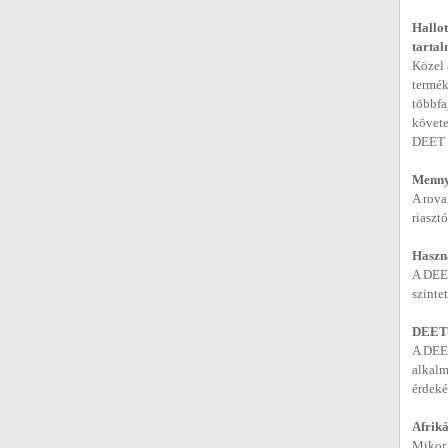
Hallot
tarta
Közel 
termék
többfa
követe
DEET t
Mennyi
A rova
riaszt
Haszn
A DEET
szinte
DEET-b
A DEET
alkalm
érdeké
Afrik
Mikor 