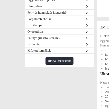
Hangjelzés
Fény és hangjelzés kiegészítő
Forgalomtechnika
LED lámpa
3M Ul
Okosotthon
ULTR
Szúnyogriasztó készülék
Egyedü
Bolhapiac
Hossza
sz
Kifutott termékek
ku
bö
Hírlevél feliratkozás
bo
le
Ultra
Nettó 
Te
Ak
25
Sz
Eg