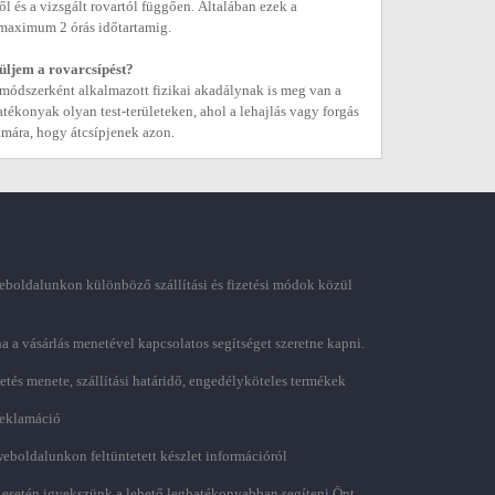
 és a vizsgált rovartól függően. Általában ezek a
 maximum 2 órás időtartamig.
üljem a rovarcsípést?
 módszerként alkalmazott fizikai akadálynak is meg van a
atékonyak olyan test-területeken, ahol a lehajlás vagy forgás
ámára, hogy átcsípjenek azon.
boldalunkon különböző szállítási és fizetési módok közül
ha a vásárlás menetével kapcsolatos segítséget szeretne kapni.
zetés menete, szállítási határidő, engedélyköteles termékek
 reklamáció
weboldalunkon feltüntetett készlet információról
 esetén igyekszünk a lehető leghatékonyabban segíteni Önt.