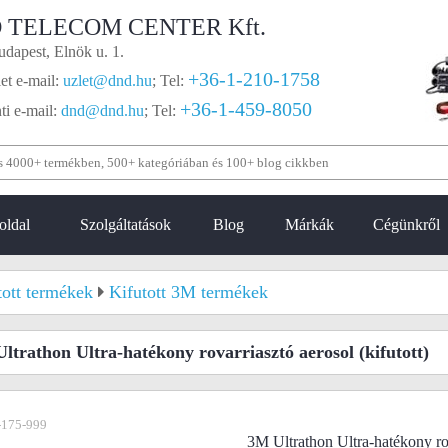
 TELECOM CENTER Kft.
dapest, Elnök u. 1.
+36-1-210-1758
et e-mail:
uzlet@dnd.hu
;
Tel:
+36-1-459-8050
i e-mail:
dnd@dnd.hu
;
Tel:
oldal
Szolgáltatások
Blog
Márkák
Cégünkről
tott termékek
Kifutott 3M termékek
ltrathon Ultra-hatékony rovarriasztó aerosol
(kifutott)
-175-999
3M Ultrathon Ultra-hatékony ro