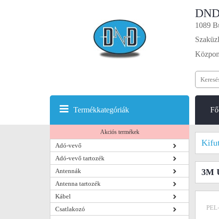
DND
1089 Bu
Szaküzl
Központ
Termékkategóriák
Fő
Akciós termékek
Kifu
Adó-vevő
Adó-vevő tartozék
Antennák
3M U
Antenna tartozék
Kábel
PEL
Csatlakozó