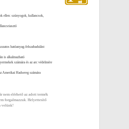
ok ellen: szúnyogok, kullancsok,
lancsriasztó
okozatos hatóanyag-felszabadulást
hán is alkalmazható
gyermekek számára és az arc védelmére
 az Amerikai Hadsereg számára
r nem elérhető az adott termék
em forgalmazzuk. Helyettesítő
a velünk!