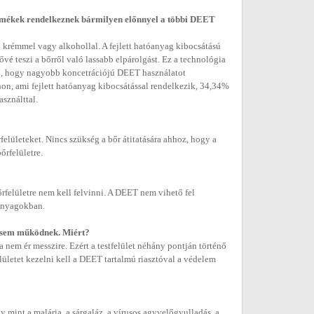
ermékek rendelkeznek bármilyen előnnyel a többi DEET
krémmel vagy alkohollal. A fejlett hatóanyag kibocsátású
é teszi a bőrről való lassabb elpárolgást. Ez a technológia
ül, hogy nagyobb koncetrációjú DEET használatot
hon, ami fejlett hatóanyag kibocsátással rendelkezik, 34,34%
sználttal.
felületeket. Nincs szükség a bőr átitatására ahhoz, hogy a
őrfelületre.
őrfelületre nem kell felvinni. A DEET nem vihető fel
 anyagokban.
égsem működnek. Miért?
 nem ér messzire. Ezért a testfelület néhány pontján történő
ületet kezelni kell a DEET tartalmú riasztóval a védelem
y mint a malária, a sárgaláz, a vírusos agyvelőgyulladás, a