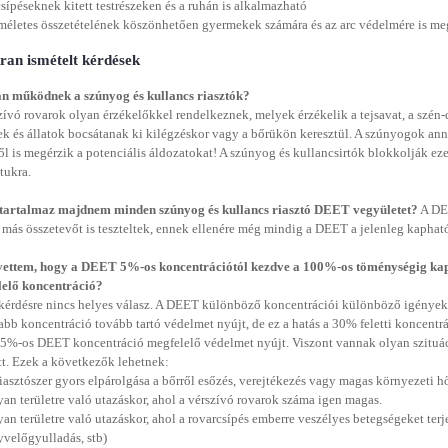
csípéseknek kitett testrészeken és a ruhán is alkalmazható
méletes összetételének köszönhetően gyermekek számára és az arc védelmére is me
an ismételt kérdések
n működnek a szúnyog és kullancs riasztók?
zívó rovarok olyan érzékelőkkel rendelkeznek, melyek érzékelik a tejsavat, a szén-
k és állatok bocsátanak ki kilégzéskor vagy a bőrükön keresztül. A szúnyogok ann
ől is megérzik a potenciális áldozatokat! A szúnyog és kullancsirtók blokkolják eze
tukra.
 tartalmaz majdnem minden szúnyog és kullancs riasztó DEET vegyületet?
A DEE
más összetevőt is teszteltek, ennek ellenére még mindig a DEET a jelenleg kaphat
vettem, hogy a DEET 5%-os koncentrációtól kezdve a 100%-os töménységig ka
lelő koncentráció?
 kérdésre nincs helyes válasz. A DEET különböző koncentrációi különböző igények
bb koncentráció tovább tartó védelmet nyújt, de ez a hatás a 30% feletti koncentr
%-os DEET koncentráció megfelelő védelmet nyújt. Viszont vannak olyan szituá
tt. Ezek a következők lehetnek:
riasztószer gyors elpárolgása a bőrről esőzés, verejtékezés vagy magas környezeti h
yan területre való utazáskor, ahol a vérszívó rovarok száma igen magas.
an területre való utazáskor, ahol a rovarcsípés emberre veszélyes betegségeket terjesz
yvelőgyulladás, stb)