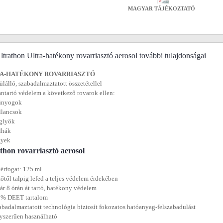
MAGYAR TÁJÉKOZTATÓ
trathon Ultra-hatékony rovarriasztó aerosol további tulajdonságai
A-HATÉKONY ROVARRIASZTÓ
lálló, szabadalmaztatott összetétellel
ntartó védelem a következő rovarok ellen:
únyogok
llancsok
glyök
lhák
gyek
thon rovarriasztó aerosol
térfogat: 125 ml
tőtől talpig lefed a teljes védelem érdekében
ár 8 órán át tartó, hatékony védelem
 % DEET tartalom
abadalmaztatott technológia biztosít fokozatos hatóanyag-felszabadulást
yszerűen használható