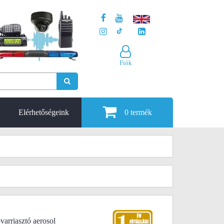
Fiók
Elérhetőségeink
0
termék
varriasztó aerosol