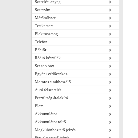
Szerelési anyag
Szerszám
Mérőműszer
Testkamera
Elektroszmog
Telefon
Bébiőr
Rádió készülék
Set-top box
Egyéni védőeszköz
Motoros sisakbeszélő
Autó felszerelés
Feszültség átalakító
Elem
Akkumulátor
Akkumulátor töltő
Megkülönböztető jelzés
Figyelmeztető jelzés