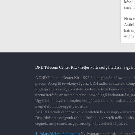
készül
tanulm
Nem sz
A sűrű
hátrán
az any
DND Telecom Center Kft. - Teljes körű szolgáltatással a gyárt
A DND Telecom Center Kft. 1997 óta meghatározó szerepet töl
piacon. A cég fő tevékenysége az URH rádiórendszerek kom
foglalja a tervezést, a kivitelezéséhez tartozó kereskedelmi s
üzemeltetését, az üzemeltetéssel összefüggő karbantartási, ja
Ügyfeleink részére komplex szolgáltatást biztosítunk a tanác
megfelelő minőséggel párosítva.
Az URH rádiók és tartozékaik területén kis- és nagykereskede
Disztribútorai vagyunk több külföldi - a vezeték nélküli hírk
cégnek, melyeknek magyarországi képviseletét látjuk el.
§
Adatvédelmi tájékoztató
Nyilvántartott adatok, adatkezelé