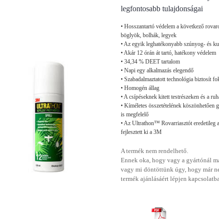
legfontosabb tulajdonságai
• Hosszantartó védelem a következő rovar
böglyök, bolhák, legyek
• Az egyik leghatékonyabb szúnyog- és kul
• Akár 12 órán át tartó, hatékony védelem
• 34,34 % DEET tartalom
• Napi egy alkalmazás elegendő
• Szabadalmaztatott technológia biztosít f
• Homogén állag
• A csípéseknek kitett testrészeken és a ru
• Kíméletes összetételének köszönhetően 
is megfelelő
• Az Ultrathon™ Rovarriasztót eredetileg
fejlesztett ki a 3M
A termék nem rendelhető.
Ennek oka, hogy vagy a gyártónál má
vagy mi döntöttünk úgy, hogy már n
termék ajánlásáért lépjen kapcsolatb