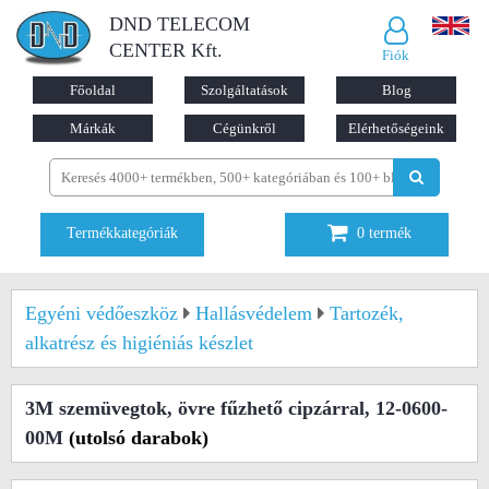
DND TELECOM
CENTER Kft.
Fiók
Főoldal
Szolgáltatások
Blog
Márkák
Cégünkről
Elérhetőségeink
Termékkategóriák
0
termék
Egyéni védőeszköz
Hallásvédelem
Tartozék,
alkatrész és higiéniás készlet
3M szemüvegtok, övre fűzhető cipzárral, 12-0600-
00M
(utolsó darabok)