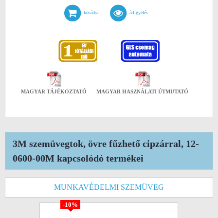
kosárba!
árfigyelés
MAGYAR TÁJÉKOZTATÓ
MAGYAR HASZNÁLATI ÚTMUTATÓ
3M szemüvegtok, övre fűzhető cipzárral, 12-
0600-00M kapcsolódó termékei
MUNKAVÉDELMI SZEMÜVEG
-10%