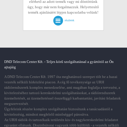
elérhető az adott termék vagy mi döntöttünk
úgy, hogy már nem forgalmazzuk. Helyettesítő
termék ajánlásáért lépjen kapcsolatba velünk!
részletek
DND Telecom Center Kft. - Teljes körű szolgáltatással a gyártótól az Ön
ajtajáig
A DND Telecom Center Kft. 1997 óta meghatározó szerepet tölt be a hazai
vezeték nélküli hírközlési piacon. A cég fő tevékenysége az URH
rádiórendszerek komplex menedzselése, ami magában foglalja a tervezést, a
kivitelezéséhez tartozó kereskedelmi szolgáltatásokat, a rádiórendszerek
üzemeltetését, az üzemeltetéssel összefüggő karbantartási, javítási feladatok
megszervezését.
Ügyfeleink részére komplex szolgáltatást biztosítunk a tanácsadástól a
kivitelezésig, mindezt megfelelő minőséggel párosítva.
Az URH rádiók és tartozékaik területén kis- és nagykereskedelmi feladatot
egyaránt ellátunk. Disztribútorai vagyunk több külföldi - a vezeték nélküli