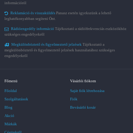
információról
Reklamáció és visszaküldés
Panasz esetén igyekszünk a lehető
leghatékonyabban segíteni Önt.
Rádióengedély információ
Tájékoztató a rádiófrekvenciás eszközökhöz
szükséges engedélyekről
Megkülönböztető és figyelmeztető jelzések
Tájékoztató a
megkülönböztető és figyelmeztető jelzések használatához szükséges
engedélyekről
Főmenü
Vásárlói fiókom
Főoldal
Saját fiók létrehozása
Szolgáltatások
Fiók
Blog
Bevásárló kosár
Akció
Márkák
Cégünkről