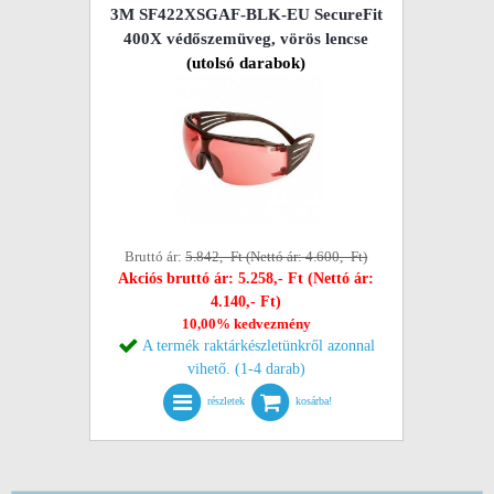
3M SF422XSGAF-BLK-EU SecureFit
400X védőszemüveg, vörös lencse
(utolsó darabok)
Bruttó ár:
5.842,- Ft (Nettó ár: 4.600,- Ft)
Akciós bruttó ár: 5.258,- Ft (Nettó ár:
4.140,- Ft)
10,00% kedvezmény
A termék raktárkészletünkről azonnal
vihető. (1-4 darab)
részletek
kosárba!