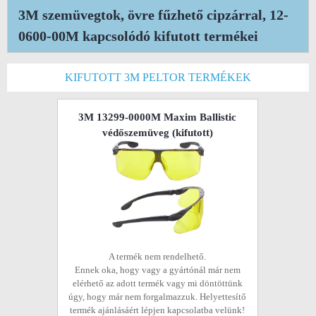
3M szemüvegtok, övre fűzhető cipzárral, 12-
0600-00M kapcsolódó kifutott termékei
KIFUTOTT 3M PELTOR TERMÉKEK
3M 13299-0000M Maxim Ballistic
védőszemüveg
(kifutott)
A termék nem rendelhető.
Ennek oka, hogy vagy a gyártónál már nem
elérhető az adott termék vagy mi döntöttünk
úgy, hogy már nem forgalmazzuk. Helyettesítő
termék ajánlásáért lépjen kapcsolatba velünk!