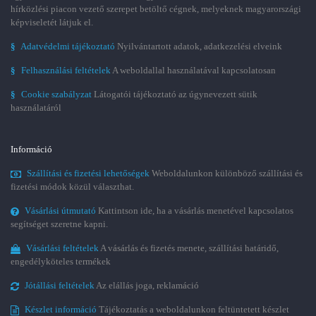
hírközlési piacon vezető szerepet betöltő cégnek, melyeknek magyarországi
képviseletét látjuk el.
§
Adatvédelmi tájékoztató
Nyilvántartott adatok, adatkezelési elveink
§
Felhasználási feltételek
A weboldallal használatával kapcsolatosan
§
Cookie szabályzat
Látogatói tájékoztató az úgynevezett sütik
használatáról
Információ
Szállítási és fizetési lehetőségek
Weboldalunkon különböző szállítási és
fizetési módok közül választhat.
Vásárlási útmutató
Kattintson ide, ha a vásárlás menetével kapcsolatos
segítséget szeretne kapni.
Vásárlási feltételek
A vásárlás és fizetés menete, szállítási határidő,
engedélyköteles termékek
Jótállási feltételek
Az elállás joga, reklamáció
Készlet információ
Tájékoztatás a weboldalunkon feltüntetett készlet