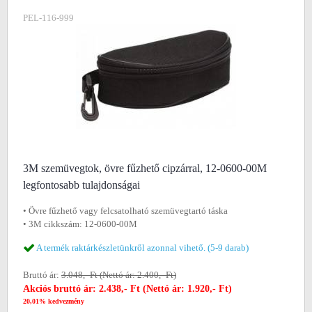
PEL-116-999
3M szemüvegtok, övre fűzhető cipzárral, 12-0600-00M
legfontosabb tulajdonságai
• Övre fűzhető vagy felcsatolható szemüvegtartó táska
• 3M cikkszám: 12-0600-00M
A termék raktárkészletünkről azonnal vihető. (5-9 darab)
Bruttó ár:
3.048,- Ft (Nettó ár: 2.400,- Ft)
Akciós bruttó ár: 2.438,- Ft (Nettó ár: 1.920,- Ft)
20,01% kedvezmény