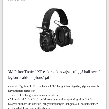
3M Peltor Tactical XP elektronikus zajszintfüggő hallásvédő
legfontosabb tulajdonságai
• Zajszintfüggő funkció – hallhatja a külső hangot: beszélgetést, géphangokat és
figyelmeztető jelzéseket
• Elektronikus hang vezérelte menürendszer
• A következő funkciókkal rendelkezik: hangerő a zajszintfüggő funkcióhoz,
balansz, állítható kioldási idő, hangszínszabályzó, hangerő a külső bemenethez
• Kiváló helykialakítás a fül számára