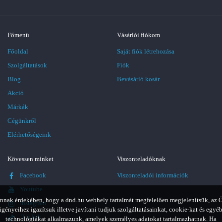
Főmenü
Vásárlói fiókom
Főoldal
Saját fiók létrehozása
Szolgáltatások
Fiók
Blog
Bevásárló kosár
Akció
Márkák
Cégünkről
Elérhetőségeink
Kövessen minket
Viszonteladóknak
Facebook
Viszonteladói információk
Youtube
nnak érdekében, hogy a dnd.hu webhely tartalmát megfelelően megjelenítsük, az 
Instagram
igényeihez igazítsuk illetve javítani tudjuk szolgáltatásainkat, cookie-kat és egyé
TikTok
technológiákat alkalmazunk, amelyek személyes adatokat tartalmazhatnak. Ha