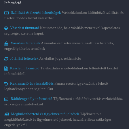
Információ
Szállítási és fizetési lehetőségek
Weboldalunkon különböző szállítási és
fizetési módok közül választhat.
Vásárlási útmutató
Kattintson ide, ha a vásárlás menetével kapcsolatos
segítséget szeretne kapni.
Vásárlási feltételek
A vásárlás és fizetés menete, szállítási határidő,
engedélyköteles termékek
Jótállási feltételek
Az elállás joga, reklamáció
Készlet információ
Tájékoztatás a weboldalunkon feltüntetett készlet
információról
Reklamáció és visszaküldés
Panasz esetén igyekszünk a lehető
leghatékonyabban segíteni Önt.
Rádióengedély információ
Tájékoztató a rádiófrekvenciás eszközökhöz
szükséges engedélyekről
Megkülönböztető és figyelmeztető jelzések
Tájékoztató a
megkülönböztető és figyelmeztető jelzések használatához szükséges
engedélyekről