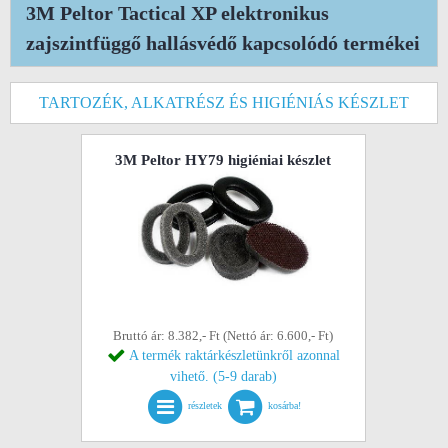
3M Peltor Tactical XP elektronikus
zajszintfüggő hallásvédő kapcsolódó termékei
TARTOZÉK, ALKATRÉSZ ÉS HIGIÉNIÁS KÉSZLET
3M Peltor HY79 higiéniai készlet
Bruttó ár: 8.382,- Ft (Nettó ár: 6.600,- Ft)
A termék raktárkészletünkről azonnal
vihető. (5-9 darab)
részletek
kosárba!