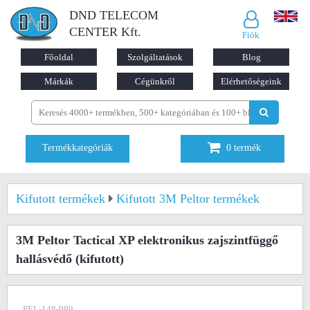
DND TELECOM
CENTER Kft.
Fiók
Főoldal
Szolgáltatások
Blog
Márkák
Cégünkről
Elérhetőségeink
Termékkategóriák
0
termék
Kifutott termékek
Kifutott 3M Peltor termékek
3M Peltor Tactical XP elektronikus zajszintfüggő
hallásvédő
(kifutott)
PEL-148-999