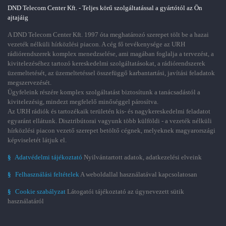
DND Telecom Center Kft. - Teljes körű szolgáltatással a gyártótól az Ön
ajtajáig
A DND Telecom Center Kft. 1997 óta meghatározó szerepet tölt be a hazai
vezeték nélküli hírközlési piacon. A cég fő tevékenysége az URH
rádiórendszerek komplex menedzselése, ami magában foglalja a tervezést, a
kivitelezéséhez tartozó kereskedelmi szolgáltatásokat, a rádiórendszerek
üzemeltetését, az üzemeltetéssel összefüggő karbantartási, javítási feladatok
megszervezését.
Ügyfeleink részére komplex szolgáltatást biztosítunk a tanácsadástól a
kivitelezésig, mindezt megfelelő minőséggel párosítva.
Az URH rádiók és tartozékaik területén kis- és nagykereskedelmi feladatot
egyaránt ellátunk. Disztribútorai vagyunk több külföldi - a vezeték nélküli
hírközlési piacon vezető szerepet betöltő cégnek, melyeknek magyarországi
képviseletét látjuk el.
§
Adatvédelmi tájékoztató
Nyilvántartott adatok, adatkezelési elveink
§
Felhasználási feltételek
A weboldallal használatával kapcsolatosan
§
Cookie szabályzat
Látogatói tájékoztató az úgynevezett sütik
használatáról