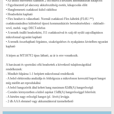
• Az utolsó művelettől számított 2 óra múlva a készülék automatikusan kikapcsol
• Figyelmeztető jel alacsony akkufeszültség esetén, kikapcsolás előtt
• Hangbemeneti csatlakozó külső rádióhoz
• Headsetként kapható
• Flex headset is választható. Normál csatlakozó Flex kábelek (FL6U-**)
csatlakoztatásához különböző típusú kommunikációs berendezésekhez – rádióadó–
vevő, mobil- vagy DECT-telefon
• A termék önálló headsetként, J11 csatlakozóval és száj elé nyúló zajcsillapitásos
mikrofonnal egyaránt kapható
• A termék összehajtható fejpántos, sisakrögzítéses és nyakpántos kivitelben egyaránt
kapható
A képen az MT1H7F2 típus látható, az ár is erre vonatkozik.
A harcászati és sportolási célú headsettek a következő tulajdonságokkal
rendelkeznek:
- Mindkét fülpárna 1-1 beépített mikrofonnal rendelkezik
- A belső elektronika analizálja és feldolgozza a mikrofonon keresztül kapott hangot
még mielőtt azt reprodukálná
- A belső hangszórók által keltett hang maximum 82dB(A) hangerősségű
- Csendes környezetben a külső zajokat 15dB(A) hangerősséggel felerősíti.
- A hirtelen nagy erősségű hangot (pl.: lövés) levágja.
- 2 db AAA elemmel vagy akkumulátorral üzemeltethető