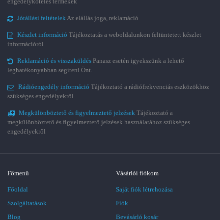
engedélyköteles termékek
Jótállási feltételek
Az elállás joga, reklamáció
Készlet információ
Tájékoztatás a weboldalunkon feltüntetett készlet
információról
Reklamáció és visszaküldés
Panasz esetén igyekszünk a lehető
leghatékonyabban segíteni Önt.
Rádióengedély információ
Tájékoztató a rádiófrekvenciás eszközökhöz
szükséges engedélyekről
Megkülönböztető és figyelmeztető jelzések
Tájékoztató a
megkülönböztető és figyelmeztető jelzések használatához szükséges
engedélyekről
Főmenü
Vásárlói fiókom
Főoldal
Saját fiók létrehozása
Szolgáltatások
Fiók
Blog
Bevásárló kosár