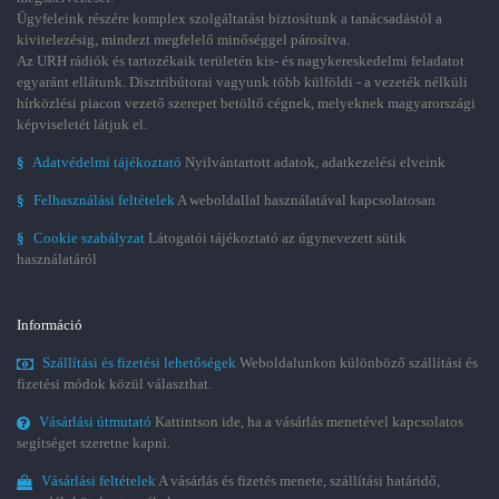
Ügyfeleink részére komplex szolgáltatást biztosítunk a tanácsadástól a
kivitelezésig, mindezt megfelelő minőséggel párosítva.
Az URH rádiók és tartozékaik területén kis- és nagykereskedelmi feladatot
egyaránt ellátunk. Disztribútorai vagyunk több külföldi - a vezeték nélküli
hírközlési piacon vezető szerepet betöltő cégnek, melyeknek magyarországi
képviseletét látjuk el.
§
Adatvédelmi tájékoztató
Nyilvántartott adatok, adatkezelési elveink
§
Felhasználási feltételek
A weboldallal használatával kapcsolatosan
§
Cookie szabályzat
Látogatói tájékoztató az úgynevezett sütik
használatáról
Információ
Szállítási és fizetési lehetőségek
Weboldalunkon különböző szállítási és
fizetési módok közül választhat.
Vásárlási útmutató
Kattintson ide, ha a vásárlás menetével kapcsolatos
segítséget szeretne kapni.
Vásárlási feltételek
A vásárlás és fizetés menete, szállítási határidő,