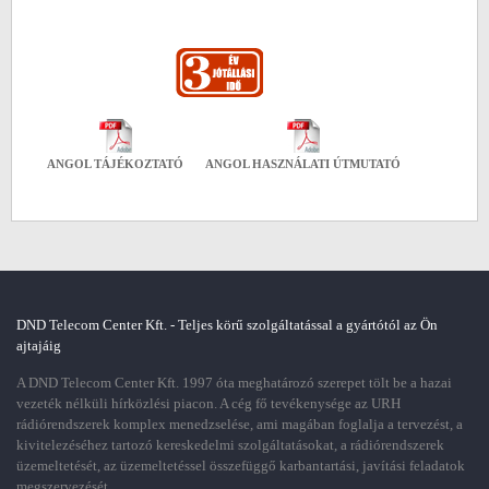
ANGOL TÁJÉKOZTATÓ
ANGOL HASZNÁLATI ÚTMUTATÓ
DND Telecom Center Kft. - Teljes körű szolgáltatással a gyártótól az Ön
ajtajáig
A DND Telecom Center Kft. 1997 óta meghatározó szerepet tölt be a hazai
vezeték nélküli hírközlési piacon. A cég fő tevékenysége az URH
rádiórendszerek komplex menedzselése, ami magában foglalja a tervezést, a
kivitelezéséhez tartozó kereskedelmi szolgáltatásokat, a rádiórendszerek
üzemeltetését, az üzemeltetéssel összefüggő karbantartási, javítási feladatok
megszervezését.