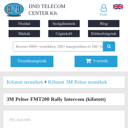
DND TELECOM
CENTER Kft.
Fiók
Főoldal
Szolgáltatások
Blog
Márkák
Cégünkről
Elérhetőségeink
Termékkategóriák
0
termék
Kifutott termékek
Kifutott 3M Peltor termékek
3M Peltor FMT200 Rally Intercom
(kifutott)
PEL-044-999