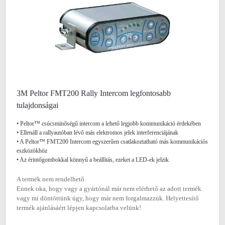
3M Peltor FMT200 Rally Intercom legfontosabb
tulajdonságai
• Peltor™ csúcsminőségű intercom a lehető legjobb kommunikáció érdekében
• Ellenáll a rallyautóban lévő más elektromos jelek interferenciájának
• A Peltor™ FMT200 Intercom egyszerűen csatlakoztatható más kommunikációs
eszközökhöz
• Az érintőgombokkal könnyű a beállítás, ezeket a LED-ek jelzik
A termék nem rendelhető.
Ennek oka, hogy vagy a gyártónál már nem elérhető az adott termék
vagy mi döntöttünk úgy, hogy már nem forgalmazzuk. Helyettesítő
termék ajánlásáért lépjen kapcsolatba velünk!