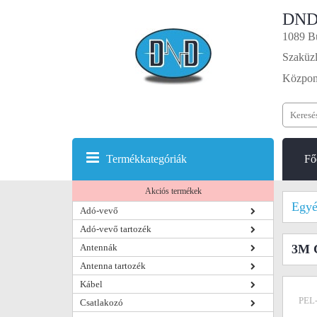
DND
1089 Bu
Szaküzl
Központ
Termékkategóriák
Fő
Akciós termékek
Egyé
Adó-vevő
Adó-vevő tartozék
Antennák
3M C
Antenna tartozék
Kábel
PEL
Csatlakozó