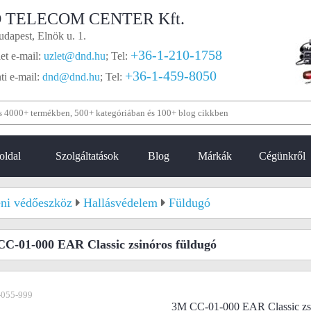
 TELECOM CENTER Kft.
dapest, Elnök u. 1.
+36-1-210-1758
et e-mail:
uzlet@dnd.hu
;
Tel:
+36-1-459-8050
i e-mail:
dnd@dnd.hu
;
Tel:
oldal
Szolgáltatások
Blog
Márkák
Cégünkről
ni védőeszköz
Hallásvédelem
Füldugó
C-01-000 EAR Classic zsinóros füldugó
-055-999
3M CC-01-000 EAR Classic zsi