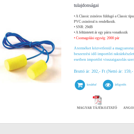
tulajdonságai
• A Classic zsinóros füldugó a Classic típu
PVC-zsinórral is rendelkezik.
• SNR: 29dB
• A feltüntetett ár egy párra vonatkozik
• Csomagolási egység: 2000 pár
A terméket közvetlenül a magyarorszá
beszerzési idő importőri raktárkészlet 
esetben importőri visszaigazolás szer
Bruttó ár: 202,- Ft (Nettó ár: 159,-
kosárba!
árfigyelés
MAGYAR TÁJÉKOZTATÓ
ANGO