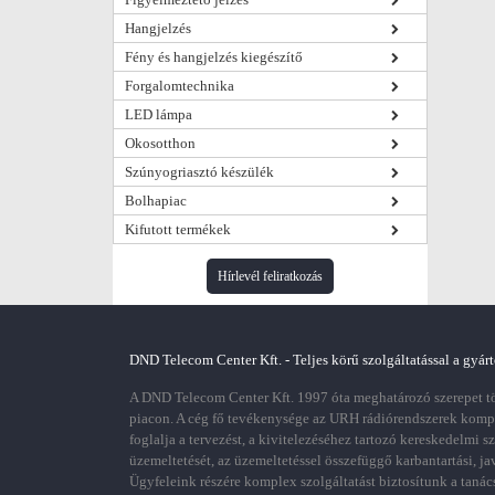
Hangjelzés
Fény és hangjelzés kiegészítő
Forgalomtechnika
LED lámpa
Okosotthon
Szúnyogriasztó készülék
Bolhapiac
Kifutott termékek
Hírlevél feliratkozás
DND Telecom Center Kft. - Teljes körű szolgáltatással a gyárt
A DND Telecom Center Kft. 1997 óta meghatározó szerepet töl
piacon. A cég fő tevékenysége az URH rádiórendszerek kom
foglalja a tervezést, a kivitelezéséhez tartozó kereskedelmi s
üzemeltetését, az üzemeltetéssel összefüggő karbantartási, ja
Ügyfeleink részére komplex szolgáltatást biztosítunk a tanác