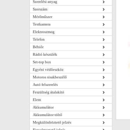
Szerelési anyag
Szerszám
Mérőműszer
Testkamera
Elektroszmog
Telefon
Bébiőr
Rádió készülék
Set-top box
Egyéni védőeszköz
Motoros sisakbeszélő
Autó felszerelés
Feszültség átalakító
Elem
Akkumulátor
Akkumulátor töltő
Megkülönböztető jelzés
Figyelmeztető jelzés