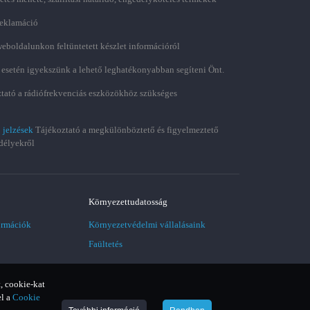
 reklamáció
weboldalunkon feltüntetett készlet információról
 esetén igyekszünk a lehető leghatékonyabban segíteni Önt.
tató a rádiófrekvenciás eszközökhöz szükséges
 jelzések
Tájékoztató a megkülönböztető és figyelmeztető
délyekről
Környezettudatosság
ormációk
Környezetvédelmi vállalásaink
Faültetés
, cookie-kat
el a
Cookie