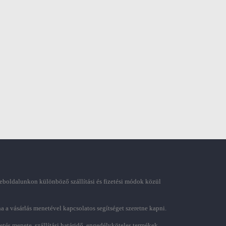
boldalunkon különböző szállítási és fizetési módok közül
ha a vásárlás menetével kapcsolatos segítséget szeretne kapni.
zetés menete, szállítási határidő, engedélyköteles termékek