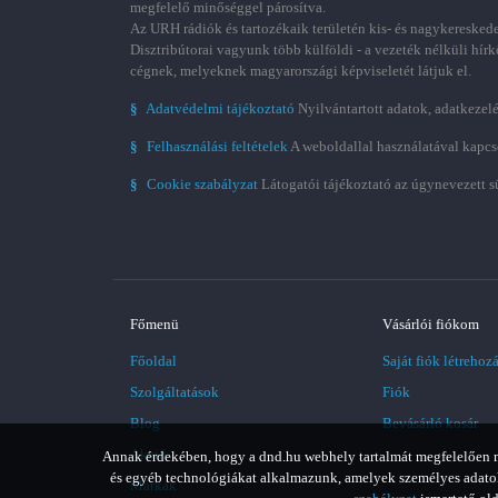
megfelelő minőséggel párosítva.
Az URH rádiók és tartozékaik területén kis- és nagykereskede
Disztribútorai vagyunk több külföldi - a vezeték nélküli hírk
cégnek, melyeknek magyarországi képviseletét látjuk el.
§
Adatvédelmi tájékoztató
Nyilvántartott adatok, adatkezelé
§
Felhasználási feltételek
A weboldallal használatával kapcs
§
Cookie szabályzat
Látogatói tájékoztató az úgynevezett s
Főmenü
Vásárlói fiókom
Főoldal
Saját fiók létrehoz
Szolgáltatások
Fiók
Blog
Bevásárló kosár
Akció
Annak érdekében, hogy a dnd.hu webhely tartalmát megfelelően meg
és egyéb technológiákat alkalmazunk, amelyek személyes adatoka
Márkák