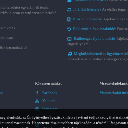
lmi feladatot egyaránt ellátunk.
Jótállási feltételek
Az elállás joga,
özlési piacon vezető szerepet betöltő
Készlet információ
Tájékoztatás a 
si elveink
Reklamáció és visszaküldés
Panasz
olatosan
Rádióengedély információ
Tájékoz
engedélyekről
ütik használatáról
Megkülönböztető és figyelmeztető
jelzések használatához szükséges enge
Kövessen minket
Viszonteladóknak
ása
Facebook
Viszonteladói inf
Youtube
Instagram
TikTok
jelenítsük, az Ön igényeihez igazítsuk illetve javítani tudjuk szolgáltatásainkat
t tartalmazhatnak. Ha szeretne részletesebben tájékozódni a témáról, látogasson 
LinkedIn