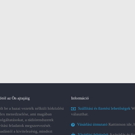
ótól az Ön ajtajáig
Információ
t be a hazai vezeték nélküli hírközlési
Szállítási és fizetési lehetőségek
We
plex menedzselése, ami magában
választhat.
zolgáltatásokat, a rádiórendszerek
Vásárlási útmutató
Kattintson ide, 
vítási feladatok megszervezését.
sadástól a kivitelezésig, mindezt
Vásárlási feltételek
A vásárlás és fi