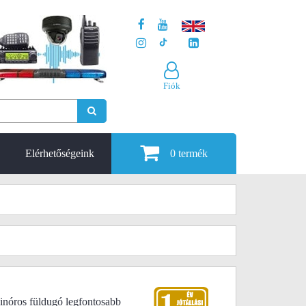
Fiók
Elérhetőségeink
0
termék
nóros füldugó legfontosabb