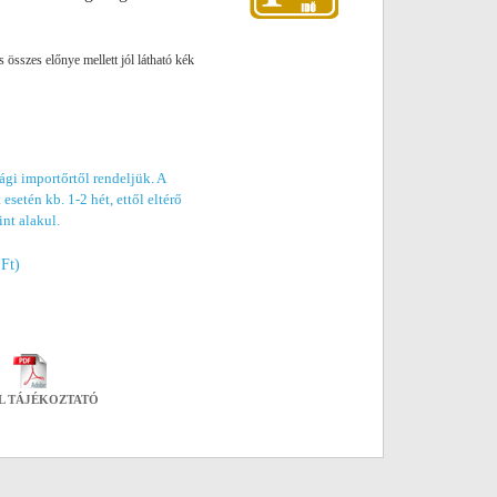
s összes előnye mellett jól látható kék
gi importőrtől rendeljük. A
esetén kb. 1-2 hét, ettől eltérő
int alakul.
 Ft)
L TÁJÉKOZTATÓ